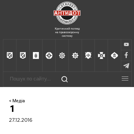
Критичний погляд
на правоохоронну
систему
< Медіа
1
27.12.2016