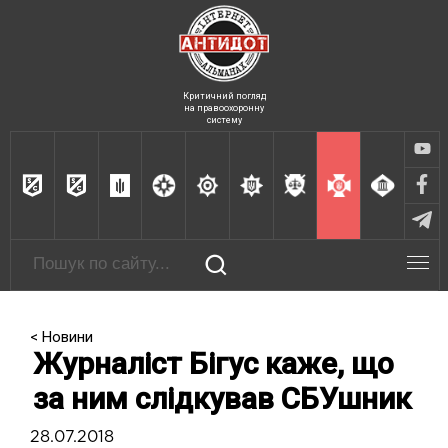
Критичний погляд
на правоохоронну
систему
< Новини
Журналіст Бігус каже, що
за ним слідкував СБУшник
28.07.2018