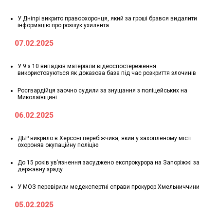
У Дніпрі викрито правоохоронця, який за гроші брався видалити
інформацію про розшук ухилянта
07.02.2025
У 9 з 10 випадків матеріали відеоспостереження
використовуються як доказова база під час розкриття злочинів
Росгвардійця заочно судили за знущання з поліцейських на
Миколаївщині
06.02.2025
ДБР викрило в Херсоні перебіжчика, який у захопленому місті
охороняв окупаційну поліцію
До 15 років ув’язнення засуджено експрокурора на Запоріжжі за
державну зраду
У МОЗ перевірили медекспертні справи прокурор Хмельниччини
05.02.2025