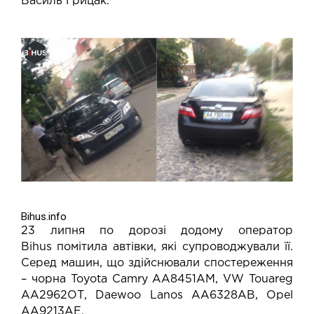
Василь Грицак.
Bihus.info
23 липня по дорозі додому
оператор
Bihus
помітила автівки, які супроводжували її.
Серед машин, що здійснювали спостереження
– чорна Toyota Camry АА8451АМ, VW Touareg
АА2962ОТ, Daewoo Lanos АА6328АВ, Opel
АА9213АЕ.