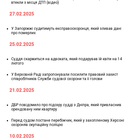
втекли з місця ДТП (відео)
27.02.2025
У Запоріжжі судитимуть експравоохоронця, який зливав дані
про померлих
25.02.2025
Суддя скаржиться на адвоката, який подарував їй квіти на 14
лютого
У Верховній Раді запропонували посилити правовий захист
співробітників Служби судової охорони та її голови
21.02.2025
ДБР повідомило про підозру судді з Дніпра, який привласнив
орендовану ним квартиру
Перед судом постане перебіжчик, який у захопленому Херсоні
охороняв окупаційну поліцію
10.02.2025