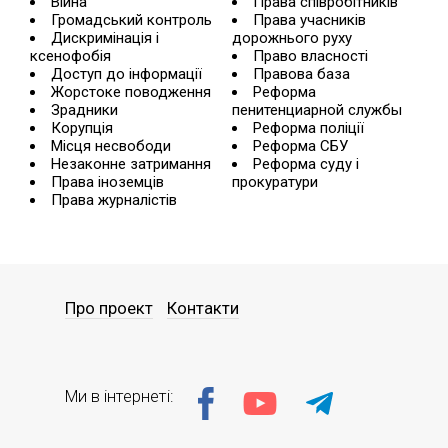
Війна
Права співробітників
Громадський контроль
Права учасників
Дискримінація і
дорожнього руху
ксенофобія
Право власності
Доступ до інформації
Правова база
Жорстоке поводження
Реформа
Зрадники
пенитенциарной службы
Корупція
Реформа поліції
Місця несвободи
Реформа СБУ
Незаконне затримання
Реформа суду і
Права іноземців
прокуратури
Права журналістів
Про проект
Контакти
Ми в інтернеті: