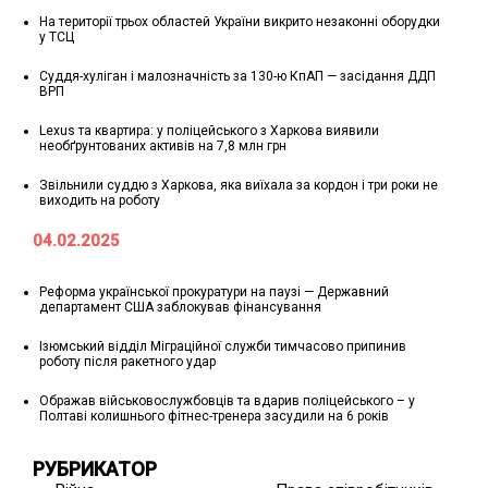
На території трьох областей України викрито незаконні оборудки
у ТСЦ
Суддя-хуліган і малозначність за 130-ю КпАП — засідання ДДП
ВРП
Lexus та квартира: у поліцейського з Харкова виявили
необґрунтованих активів на 7,8 млн грн
Звільнили суддю з Харкова, яка виїхала за кордон і три роки не
виходить на роботу
04.02.2025
Реформа української прокуратури на паузі — Державний
департамент США заблокував фінансування
Ізюмський відділ Міграційної служби тимчасово припинив
роботу після ракетного удар
Ображав військовослужбовців та вдарив поліцейського – у
Полтаві колишнього фітнес-тренера засудили на 6 років
РУБРИКАТОР