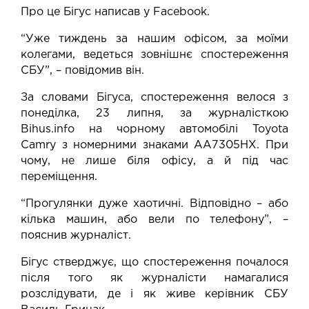
Про це Бігус написав у
Facebook
.
“Уже тиждень за нашим офісом, за моїми
колегами, ведеться зовнішнє спостереження
СБУ”, – повідомив він.
За словами Бігуса, спостереження велося з
понеділка, 23 липня, за журналісткою
Bihus.info на чорному автомобілі Toyota
Camry з номерними знаками АА7305НХ. При
чому, не лише біля офісу, а й під час
переміщення.
“Прогулянки дуже хаотичні. Відповідно – або
кілька машин, або вели по телефону”, –
пояснив журналіст.
Бігус стверджує, що спостереження почалося
після того як журналісти намагалися
розслідувати, де і як живе керівник СБУ