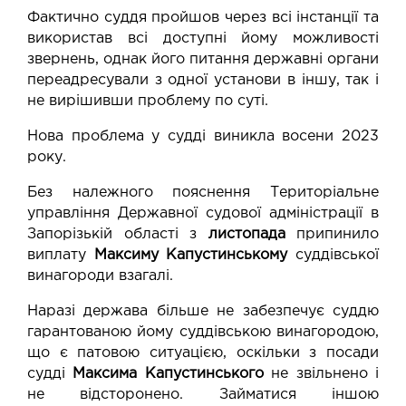
Фактично суддя пройшов через всі інстанції та
використав всі доступні йому можливості
звернень, однак його питання державні органи
переадресували з одної установи в іншу, так і
не вирішивши проблему по суті.
Нова проблема у судді виникла восени 2023
року.
Без належного пояснення Територіальне
управління Державної судової адміністрації в
Запорізькій області з
листопада
припинило
виплату
Максиму Капустинському
суддівської
винагороди взагалі.
Наразі держава більше не забезпечує суддю
гарантованою йому суддівською винагородою,
що є патовою ситуацією, оскільки з посади
судді
Максима Капустинського
не звільнено і
не відсторонено. Займатися іншою