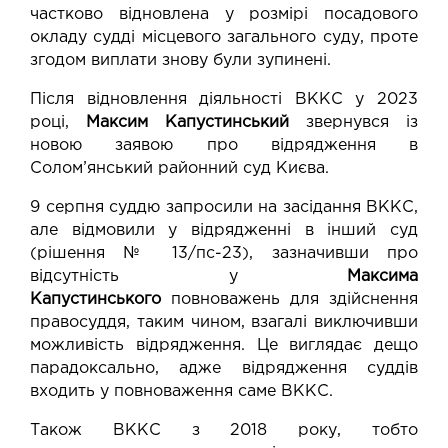
частково відновлена у розмірі посадового
окладу судді місцевого загального суду, проте
згодом виплати знову були зупинені.
Після відновлення діяльності ВККС у 2023
році,
Максим Капустинський
звернувся із
новою заявою про відрядження в
Солом’янський районний суд Києва.
9 серпня суддю запросили на засідання ВККС,
але відмовили у відрядженні в інший суд
(рішення № 13/пс-23), зазначивши про
відсутність у
Максима
Капустинського
повноважень для здійснення
правосуддя, таким чином, взагалі виключивши
можливість відрядження. Це виглядає дещо
парадоксально, адже відрядження суддів
входить у повноваження саме ВККС.
Також ВККС з 2018 року, тобто