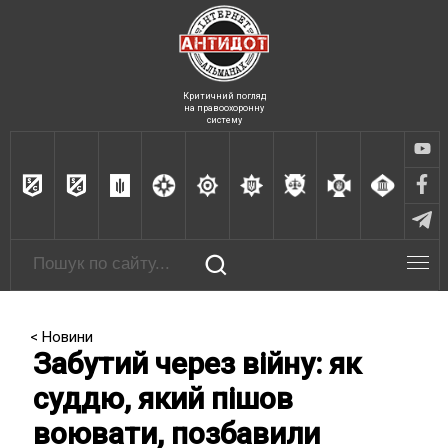
Критичний погляд
на правоохоронну
систему
< Новини
Забутий через війну: як
суддю, який пішов
воювати, позбавили