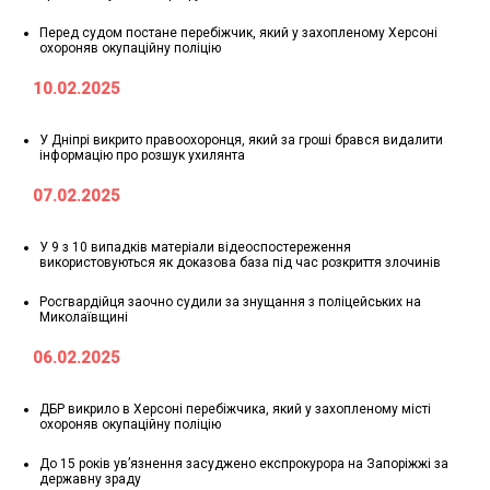
Перед судом постане перебіжчик, який у захопленому Херсоні
охороняв окупаційну поліцію
10.02.2025
У Дніпрі викрито правоохоронця, який за гроші брався видалити
інформацію про розшук ухилянта
07.02.2025
У 9 з 10 випадків матеріали відеоспостереження
використовуються як доказова база під час розкриття злочинів
Росгвардійця заочно судили за знущання з поліцейських на
Миколаївщині
06.02.2025
ДБР викрило в Херсоні перебіжчика, який у захопленому місті
охороняв окупаційну поліцію
До 15 років ув’язнення засуджено експрокурора на Запоріжжі за
державну зраду