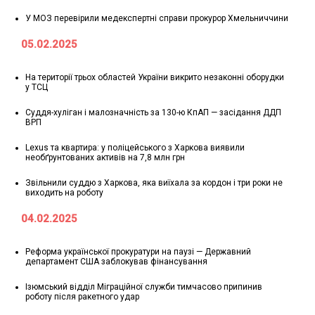
У МОЗ перевірили медекспертні справи прокурор Хмельниччини
05.02.2025
На території трьох областей України викрито незаконні оборудки
у ТСЦ
Суддя-хуліган і малозначність за 130-ю КпАП — засідання ДДП
ВРП
Lexus та квартира: у поліцейського з Харкова виявили
необґрунтованих активів на 7,8 млн грн
Звільнили суддю з Харкова, яка виїхала за кордон і три роки не
виходить на роботу
04.02.2025
Реформа української прокуратури на паузі — Державний
департамент США заблокував фінансування
Ізюмський відділ Міграційної служби тимчасово припинив
роботу після ракетного удар