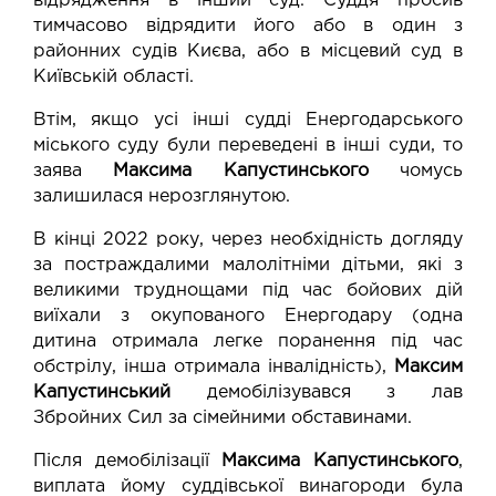
відрядження в інший суд. Суддя просив
тимчасово відрядити його або в один з
районних судів Києва, або в місцевий суд в
Київській області.
Втім, якщо усі інші судді Енергодарського
міського суду були переведені в інші суди, то
заява
Максима Капустинського
чомусь
залишилася нерозглянутою.
В кінці 2022 року, через необхідність догляду
за постраждалими малолітніми дітьми, які з
великими труднощами під час бойових дій
виїхали з окупованого Енергодару (одна
дитина отримала легке поранення під час
обстрілу, інша отримала інвалідність),
Максим
Капустинський
демобілізувався з лав
Збройних Сил за сімейними обставинами.
Після демобілізації
Максима Капустинського
,
виплата йому суддівської винагороди була