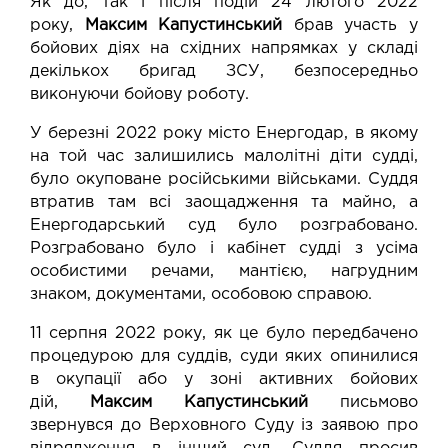
Як до, так і після подій 24 лютого 2022
року,
Максим Капустинський
брав участь у
бойових діях на східних напрямках у складі
декількох бригад ЗСУ, безпосередньо
виконуючи бойову роботу.
У березні 2022 року місто Енергодар, в якому
на той час залишились малолітні діти судді,
було окуповане російськими військами. Суддя
втратив там всі заощадження та майно, а
Енергодарський суд було розграбовано.
Розграбовано було і кабінет судді з усіма
особистими речами, мантією, нагрудним
знаком, документами, особовою справою.
11 серпня 2022 року, як це було передбачено
процедурою для суддів, суди яких опинилися
в окупації або у зоні активних бойових
дій,
Максим Капустинський
письмово
звернувся до Верховного Суду із заявою про