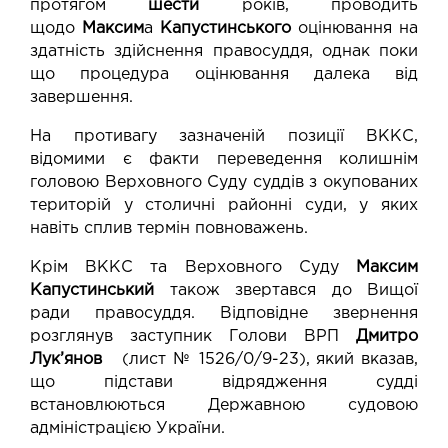
протягом
шести
років, проводить
щодо
Максим
а
Капустинського
оцінювання на
здатність здійснення правосуддя, однак поки
що процедура оцінювання далека від
завершення.
На противагу зазначеній позиції ВККС,
відомими є факти переведення колишнім
головою Верховного Суду суддів з окупованих
територій у столичні районні суди, у яких
навіть сплив термін повноважень.
Крім ВККС та Верховного Суду
Максим
Капустинський
також звертався до Вищої
ради правосуддя. Відповідне звернення
розглянув заступник Голови ВРП
Дмитро
Лук’янов
(лист № 1526/0/9-23), який вказав,
що підстави відрядження судді
встановлюються Державною судовою
адміністрацією України.