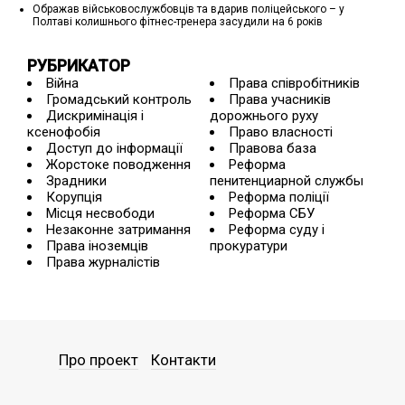
Ображав військовослужбовців та вдарив поліцейського – у
Полтаві колишнього фітнес-тренера засудили на 6 років
РУБРИКАТОР
Війна
Права співробітників
Громадський контроль
Права учасників
Дискримінація і
дорожнього руху
ксенофобія
Право власності
Доступ до інформації
Правова база
Жорстоке поводження
Реформа
Зрадники
пенитенциарной службы
Корупція
Реформа поліції
Місця несвободи
Реформа СБУ
Незаконне затримання
Реформа суду і
Права іноземців
прокуратури
Права журналістів
Про проект
Контакти