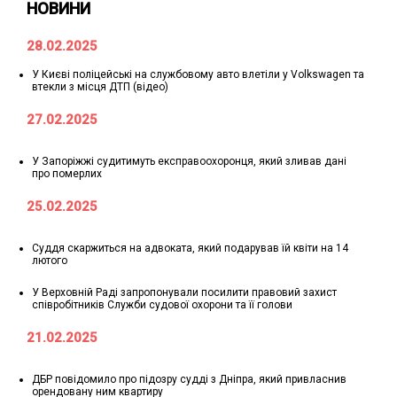
НОВИНИ
28.02.2025
У Києві поліцейські на службовому авто влетіли у Volkswagen та
втекли з місця ДТП (відео)
27.02.2025
У Запоріжжі судитимуть експравоохоронця, який зливав дані
про померлих
25.02.2025
Суддя скаржиться на адвоката, який подарував їй квіти на 14
лютого
У Верховній Раді запропонували посилити правовий захист
співробітників Служби судової охорони та її голови
21.02.2025
ДБР повідомило про підозру судді з Дніпра, який привласнив
орендовану ним квартиру