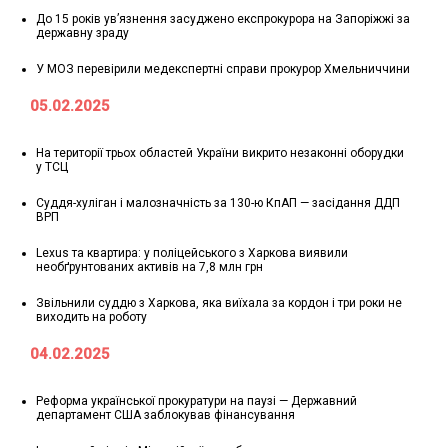
До 15 років ув’язнення засуджено експрокурора на Запоріжжі за
державну зраду
У МОЗ перевірили медекспертні справи прокурор Хмельниччини
05.02.2025
На території трьох областей України викрито незаконні оборудки
у ТСЦ
Суддя-хуліган і малозначність за 130-ю КпАП — засідання ДДП
ВРП
Lexus та квартира: у поліцейського з Харкова виявили
необґрунтованих активів на 7,8 млн грн
Звільнили суддю з Харкова, яка виїхала за кордон і три роки не
виходить на роботу
04.02.2025
Реформа української прокуратури на паузі — Державний
департамент США заблокував фінансування