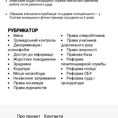
Ізюмський відділ Міграційної служби тимчасово припинив
роботу після ракетного удар
Ображав військовослужбовців та вдарив поліцейського – у
Полтаві колишнього фітнес-тренера засудили на 6 років
РУБРИКАТОР
Війна
Права співробітників
Громадський контроль
Права учасників
Дискримінація і
дорожнього руху
ксенофобія
Право власності
Доступ до інформації
Правова база
Жорстоке поводження
Реформа
Зрадники
пенитенциарной службы
Корупція
Реформа поліції
Місця несвободи
Реформа СБУ
Незаконне затримання
Реформа суду і
Права іноземців
прокуратури
Права журналістів
Про проект
Контакти