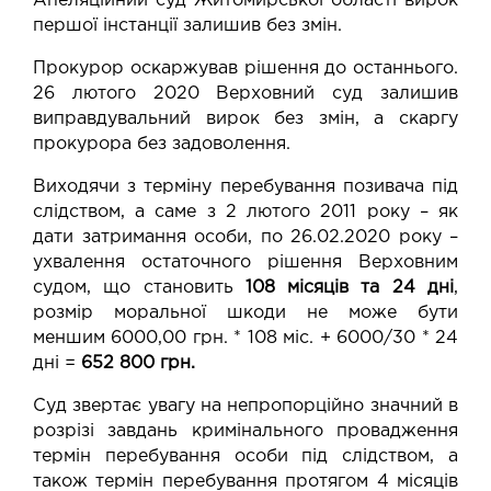
Апеляційний суд Житомирської області вирок
першої інстанції
залишив без змін
.
Прокурор оскаржував рішення до останнього.
26 лютого 2020 Верховний суд залишив
виправдувальний вирок без змін, а скаргу
прокурора без задоволення.
Виходячи з терміну перебування позивача під
слідством, а саме з 2 лютого 2011 року – як
дати затримання особи, по 26.02.2020 року –
ухвалення остаточного рішення Верховним
судом, що становить
108 місяців та 24 дні
,
розмір моральної шкоди не може бути
меншим 6000,00 грн. * 108 міс. + 6000/30 * 24
дні =
652 800 грн.
Суд звертає увагу на непропорційно значний в
розрізі завдань кримінального провадження
термін перебування особи під слідством, а
також термін перебування протягом 4 місяців