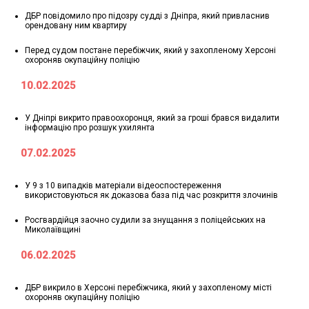
ДБР повідомило про підозру судді з Дніпра, який привласнив
орендовану ним квартиру
Перед судом постане перебіжчик, який у захопленому Херсоні
охороняв окупаційну поліцію
10.02.2025
У Дніпрі викрито правоохоронця, який за гроші брався видалити
інформацію про розшук ухилянта
07.02.2025
У 9 з 10 випадків матеріали відеоспостереження
використовуються як доказова база під час розкриття злочинів
Росгвардійця заочно судили за знущання з поліцейських на
Миколаївщині
06.02.2025
ДБР викрило в Херсоні перебіжчика, який у захопленому місті
охороняв окупаційну поліцію