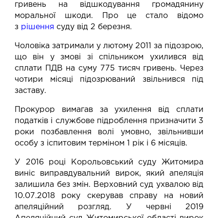
гривень на відшкодування громадянину
моральної шкоди. Про це стало відомо
з
рішення
суду від 2 березня.
Чоловіка затримали у лютому 2011 за підозрою,
що він у змові зі спільником
ухилився від
сплати ПДВ
на суму 775 тисяч гривень. Через
чотири місяці підозрюваний звільнився під
заставу.
Прокурор вимагав за ухилення від сплати
податків і службове підроблення призначити 3
роки позбавлення волі умовно, звільнивши
особу з іспитовим терміном 1 рік і 6 місяців.
У 2016 році Корольовський суду Житомира
виніс виправдувальний вирок, який апеляція
залишила без змін. Верховний суд ухвалою від
10.07.2018 року скерував справу на новий
апеляційний розгляд. У червні 2019