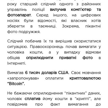
року старший слідчий одного з районних
управлінь поліції
вилучив комп’ютер та
фотоапарат
. Серед іншого, на цифрових
носіях були відомості, які власник хотів
зберегти в таємниці. Зокрема,
пікантні
фото
подружжя.
Слідчий побачив їх та вирішив скористатися
ситуацією. Правоохоронець почав вимагати у
чоловіка кошти, а у випадку відмови
обіцяв
оприлюднити приватні фото
в
Інтернеті.
Вимагав
6 тисяч доларів США
. Своє мовчання
«запропонував» оплатити
криптовалютою
“Bitcoin”.
Не бажаючи оприлюднення “пікантних” даних,
чоловік
сплатив
йому кошти в “крипті”, але
повідомив про факт вимагання до