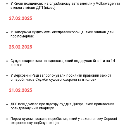
У Києві поліцейські на службовому авто влетіли у Volkswagen та
втекли з місця ДТП (відео)
27.02.2025
У Запоріжжі судитимуть експравоохоронця, який зливав дані
про померлих
25.02.2025
Суддя скаржиться на адвоката, який подарував їй квіти на 14
лютого
У Верховній Раді запропонували посилити правовий захист
співробітників Служби судової охорони та її голови
21.02.2025
ДБР повідомило про підозру судді з Дніпра, який привласнив
орендовану ним квартиру
Перед судом постане перебіжчик, який у захопленому Херсоні
охороняв окупаційну поліцію