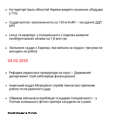
На території трьох областей України викрито незаконні оборудки
у ТСЦ
Суддя-хуліган і малозначність за 130-ю КпАП — засідання ДДП
ВРП
Lexus та квартира: у поліцейського з Харкова виявили
необґрунтованих активів на 7,8 млн грн
Звільнили суддю з Харкова, яка виїхала за кордон і три роки не
виходить на роботу
04.02.2025
Реформа української прокуратури на паузі — Державний
департамент США заблокував фінансування
Ізюмський відділ Міграційної служби тимчасово припинив
роботу після ракетного удар
Ображав військовослужбовців та вдарив поліцейського – у
Полтаві колишнього фітнес-тренера засудили на 6 років