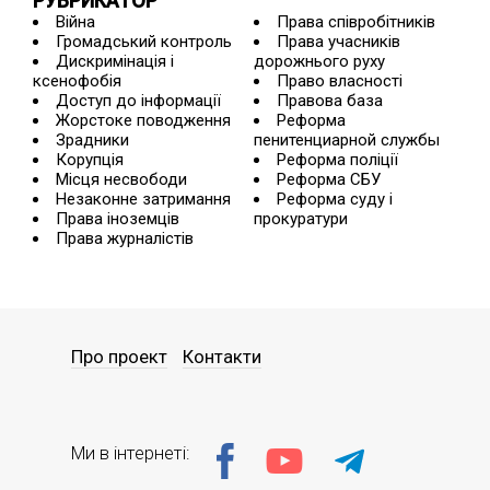
РУБРИКАТОР
Війна
Права співробітників
Громадський контроль
Права учасників
Дискримінація і
дорожнього руху
ксенофобія
Право власності
Доступ до інформації
Правова база
Жорстоке поводження
Реформа
Зрадники
пенитенциарной службы
Корупція
Реформа поліції
Місця несвободи
Реформа СБУ
Незаконне затримання
Реформа суду і
Права іноземців
прокуратури
Права журналістів
Про проект
Контакти
Ми в інтернеті: