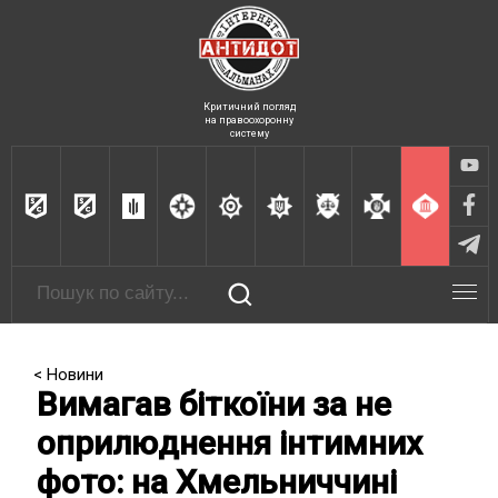
Критичний погляд
на правоохоронну
систему
< Новини
Вимагав біткоїни за не
оприлюднення інтимних
фото: на Хмельниччині