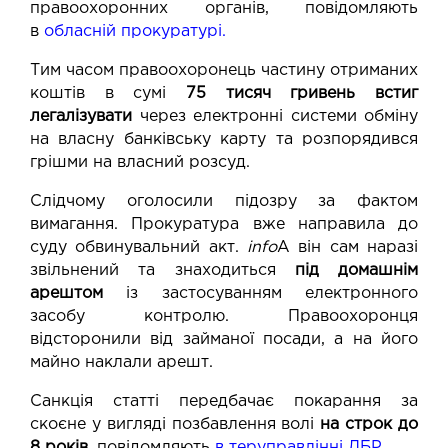
правоохоронних органів, повідомляють
в
обласній прокуратурі
.
Тим часом правоохоронець частину отриманих
коштів в сумі
75 тисяч гривень
встиг
легалізувати
через електронні системи обміну
на власну банківську карту та розпорядився
грішми на власний розсуд.
Слідчому оголосили підозру за фактом
вимагання. Прокуратура вже направила до
суду
обвинувальний акт.
info
А він сам наразі
звільнений та знаходиться
під домашнім
арештом
із застосуванням електронного
засобу контролю. Правоохоронця
відсторонили від займаної посади, а на його
майно наклали арешт.
Санкція статті передбачає покарання за
скоєне у вигляді позбавлення волі
на строк до
8 років,
повідомляють
в теруправлінні ДБР
.