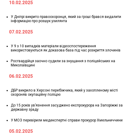
10.02.2025
У Дніпрі викрито правоохоронця, який за гроші брався видалити
інформацію про розшук ухилянта
07.02.2025
У 9 з 10 випадків матеріали відеоспостереження
використовуються як доказова база під час розкриття злочинів
Росгвардійця заочно судили за знущання з поліцейських на
Миколаївщині
06.02.2025
ДБР викрило в Херсоні перебіжчика, який у захопленому місті
охороняв окупаційну поліцію
До 15 років ув’язнення засуджено експрокурора на Запоріжжі за
державну зраду
У МОЗ перевірили медекспертні справи прокурор Хмельниччини
05.02.2025