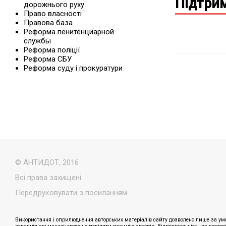
Підтрим
дорожнього руху
Право власності
Правова база
Реформа пенитенциарной
службы
Реформа поліції
Реформа СБУ
Реформа суду і прокуратури
© АНТИДОТ, 2016
Всі права захищені.
Передруковувати з посиланням.
Використання і оприлюднення авторських матеріалів сайту дозволено лише за умо