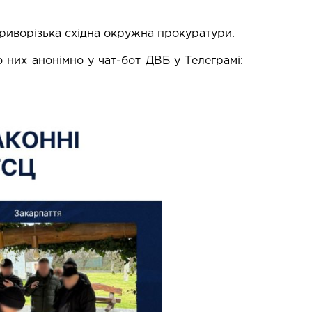
риворізька східна окружна прокуратури.
 них анонімно у чат-бот ДВБ у Телеграмі: