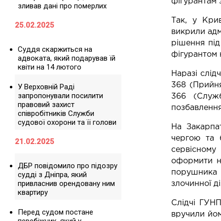
фігурантам 
зливав дані про померлих
Так, у Кри
25.02.2025
викрили адм
рішення під
Суддя скаржиться на
фігурантом 
адвоката, який подарував їй
квіти на 14 лютого
Наразі слідч
368 (Прийня
У Верховній Раді
запропонували посилити
366 (Служб
правовий захист
позбавлення
співробітників Служби
судової охорони та її голови
На Закарпат
чергою та 
21.02.2025
сервісному
оформити н
ДБР повідомило про підозру
порушника г
судді з Дніпра, який
привласнив орендовану ним
злочинної ді
квартиру
Слідчі ГУНП
Перед судом постане
вручили йом