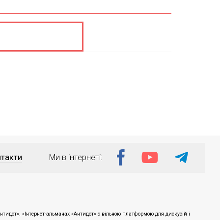
такти
Ми в інтернеті:
тидот». «Інтернет-альманах «Антидот» є вільною платформою для дискусій і