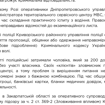
загрожує кримінальна відповідальність.
вому Розі оперативники Дніпропетровського управл
іністратора територіального сервісного центру МВС, 
 час складання практичного іспиту з водіння. Прав
неправдивих відомостей до екзаменаційного листа.
і поліції Криворізького районного управління поліції 
ття пропозиції, обіцянки або одержання неправомірн
ове підроблення) Кримінального кодексу Украї
 волі.
ті поліцейські затримали чоловіка, який за 200 д
без участі власника. Своїх «клієнтів» зловмисник 
 центрі, а тому проблем із вирішенням питання не
омерні знаки з бажаною комбінацією. Під час обшу
роші, банківські картки, бланки медичних довідок, 
яльності.
 в Закарпатській області за оперативного супрово
у підозру за ч. 2 ст. 369-2 (Зловживання впливом) 