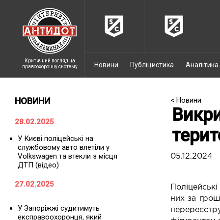
Критичний погляд на
Новини
Публіцистика
Аналітика
правоохоронну систему
НОВИНИ
< Новини
Викри
28.02.2025
терит
У Києві поліцейські на
службовому авто влетіли у
Volkswagen та втекли з місця
05.12.2024
ДТП (відео)
27.02.2025
Поліцейські
них за грош
У Запоріжжі судитимуть
перереєстр
експравоохоронця, який