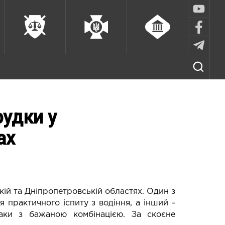
рудки у
ах
кій та Дніпропетровській областях. Один з
 практичного іспиту з водіння, а інший –
аки з бажаною комбінацією. За скоєне