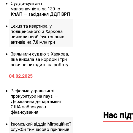
Суддя-хуліган і
малозначність за 130-ю
КпАП — засідання ДДП ВРП
Lexus та квартира: у
поліцейського з Харкова
виявили необґрунтованих
активів на 7,8 млн грн
Звільнили суддю з Харкова,
яка виїхала за кордон і три
роки не виходить на роботу
04.02.2025
Реформа української
прокуратури на паузі —
Державний департамент
США заблокував
фінансування
Нас пі
Ізюмський відділ Міграційної
служби тимчасово припинив