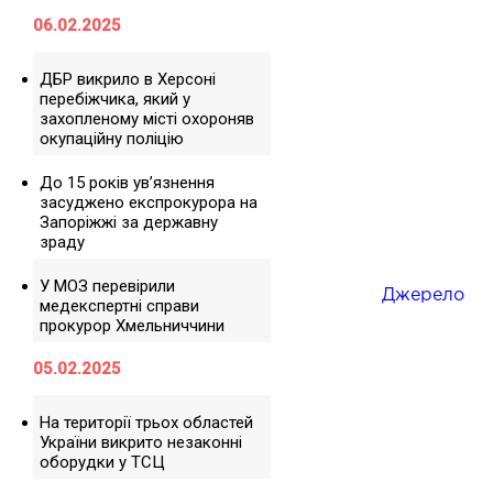
06.02.2025
ДБР викрило в Херсоні
перебіжчика, який у
захопленому місті охороняв
окупаційну поліцію
До 15 років ув’язнення
засуджено експрокурора на
Запоріжжі за державну
зраду
У МОЗ перевірили
Джерело
медекспертні справи
прокурор Хмельниччини
05.02.2025
На території трьох областей
України викрито незаконні
оборудки у ТСЦ