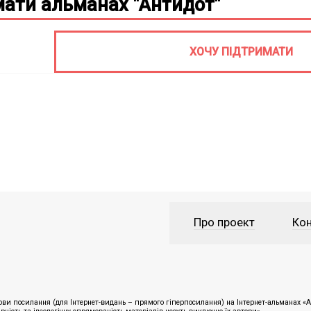
ати альманах "Антидот"
ХОЧУ ПІДТРИМАТИ
Про проект
Кон
ви посилання (для Інтернет-видань – прямого гіперпосилання) на Інтернет-альманах «Ан