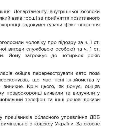
іння Департаменту внутрішньої безпеки
який взяв гроші за прийняття позитивного
оохоронці задокументували факт внесення
оголосили чоловіку про підозру за ч. 1 ст.
ої вигоди службовою особою) та ч. 1 ст.
ни. Йому загрожує до чотирьох років
оларів обіцяв перереєструвати авто поза
переконував, що має тісні знайомства у
 виникне. Крім цього, як бонус, обіцяв
ку правоохоронці виявили та вилучили у
мобільний телефон та інші речові докази
ду працівників обласного управління ДВБ
Кримінального кодексу України. За скоєне