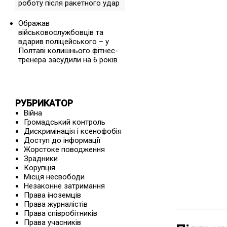
роботу після ракетного удар
Ображав
військовослужбовців та
вдарив поліцейського – у
Полтаві колишнього фітнес-
тренера засудили на 6 років
РУБРИКАТОР
Війна
Громадський контроль
Дискримінація і ксенофобія
Доступ до інформації
Жорстоке поводження
Зрадники
Корупція
Місця несвободи
Незаконне затримання
Права іноземців
Права журналістів
Права співробітників
Права учасників