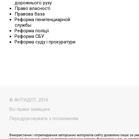
дорожнього руху
Право власності
Правова база
Реформа пенитенциарной
службы
Реформа поліції
Реформа СБУ
Реформа суду і прокуратури
© АНТИДОТ, 2016
Всі права захищені.
Передруковувати з посиланням.
Використання і оприлюднення авторських матеріалів сайту дозволено лише за умо