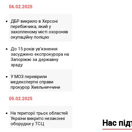
06.02.2025
ДБР викрило в Херсоні
перебіжчика, який у
захопленому місті охороняв
окупаційну поліцію
До 15 років ув’язнення
засуджено експрокурора на
Запоріжжі за державну
зраду
У МОЗ перевірили
медекспертні справи
прокурор Хмельниччини
05.02.2025
На території трьох областей
України викрито незаконні
Нас пі
оборудки у ТСЦ