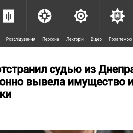
Розслідування
Персона
Лекторій
Відео
Поза темою
тстранил судью из Днепра
онно вывела имущество и
ки