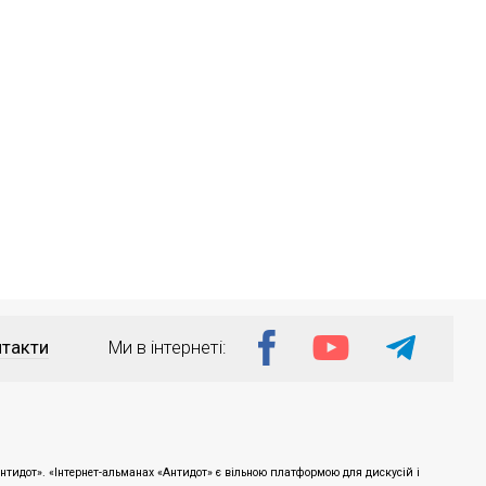
такти
Ми в інтернеті:
тидот». «Інтернет-альманах «Антидот» є вільною платформою для дискусій і