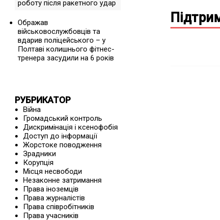
роботу після ракетного удар
Підтрим
Ображав
військовослужбовців та
вдарив поліцейського – у
Полтаві колишнього фітнес-
тренера засудили на 6 років
РУБРИКАТОР
Війна
Громадський контроль
Дискримінація і ксенофобія
Доступ до інформації
Жорстоке поводження
Зрадники
Корупція
Місця несвободи
Незаконне затримання
Права іноземців
Права журналістів
Права співробітників
Права учасників