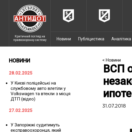
Критичний погляд на
Новини
Публіцистика
Аналітика
правоохоронну систему
НОВИНИ
< Новини
ВСП о
28.02.2025
незак
У Києві поліцейські на
службовому авто влетіли у
ипоте
Volkswagen та втекли з місця
ДТП (відео)
31.07.2018
27.02.2025
У Запоріжжі судитимуть
експравоохоронця, який