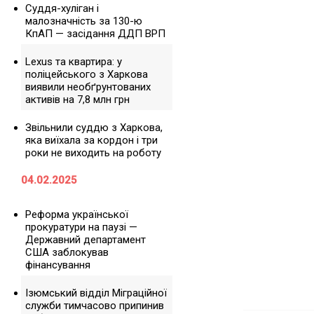
Суддя-хуліган і
малозначність за 130-ю
КпАП — засідання ДДП ВРП
Lexus та квартира: у
поліцейського з Харкова
виявили необґрунтованих
активів на 7,8 млн грн
Звільнили суддю з Харкова,
яка виїхала за кордон і три
роки не виходить на роботу
04.02.2025
Реформа української
прокуратури на паузі —
Державний департамент
США заблокував
фінансування
Ізюмський відділ Міграційної
служби тимчасово припинив