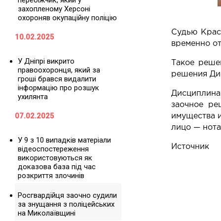
перебіжчик, який у
захопленому Херсоні
охороняв окупаційну поліцію
Судью Крас
10.02.2025
временно от
У Дніпрі викрито
Такое реше
правоохоронця, який за
решения Ди
гроші брався видалити
інформацію про розшук
Дисциплинар
ухилянта
заочное ре
07.02.2025
имущества и
лицо — нота
У 9 з 10 випадків матеріали
Источник
відеоспостереження
використовуються як
доказова база під час
розкриття злочинів
Росгвардійця заочно судили
за знущання з поліцейських
на Миколаївщині