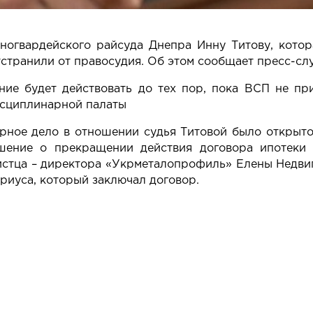
ногвардейского райсуда Днепра Инну Титову, котор
странили от правосудия. Об этом сообщает пресс-сл
ние будет действовать до тех пор, пока ВСП не пр
сциплинарной палаты
ное дело в отношении судья Титовой было открыто 
шение о прекращении действия договора ипотеки 
стца – директора «Укрметалопрофиль» Елены Недвиги
риуса, который заключал договор.