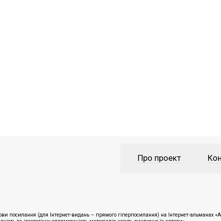
Про проект
Кон
ви посилання (для Інтернет-видань – прямого гіперпосилання) на Інтернет-альманах «Ан