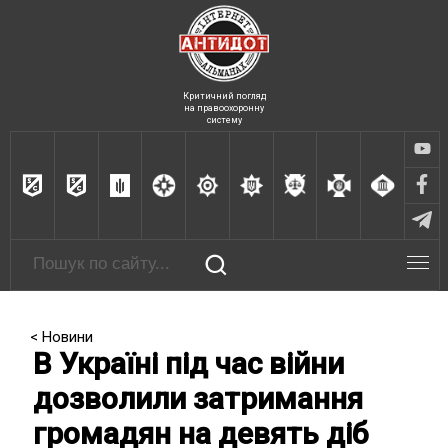
Критичний погляд
на правоохоронну
систему
< Новини
В Україні під час війни
дозволили затримання
громадян на девять діб