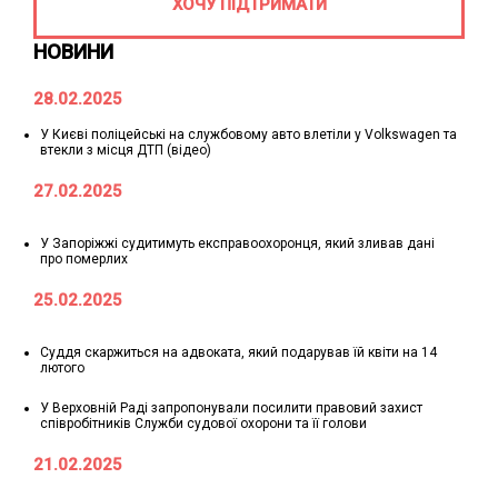
ХОЧУ ПІДТРИМАТИ
НОВИНИ
28.02.2025
У Києві поліцейські на службовому авто влетіли у Volkswagen та
втекли з місця ДТП (відео)
27.02.2025
У Запоріжжі судитимуть експравоохоронця, який зливав дані
про померлих
25.02.2025
Суддя скаржиться на адвоката, який подарував їй квіти на 14
лютого
У Верховній Раді запропонували посилити правовий захист
співробітників Служби судової охорони та її голови
21.02.2025