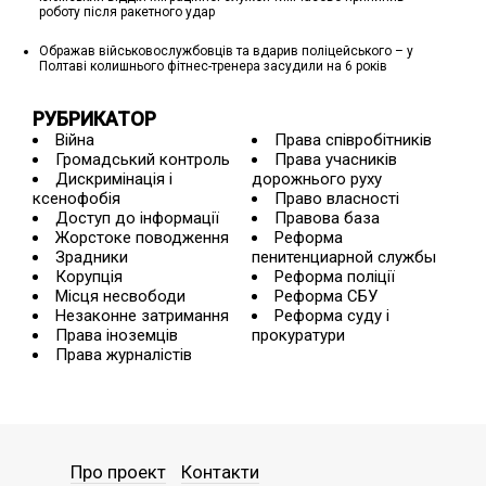
роботу після ракетного удар
Ображав військовослужбовців та вдарив поліцейського – у
Полтаві колишнього фітнес-тренера засудили на 6 років
РУБРИКАТОР
Війна
Права співробітників
Громадський контроль
Права учасників
Дискримінація і
дорожнього руху
ксенофобія
Право власності
Доступ до інформації
Правова база
Жорстоке поводження
Реформа
Зрадники
пенитенциарной службы
Корупція
Реформа поліції
Місця несвободи
Реформа СБУ
Незаконне затримання
Реформа суду і
Права іноземців
прокуратури
Права журналістів
Про проект
Контакти