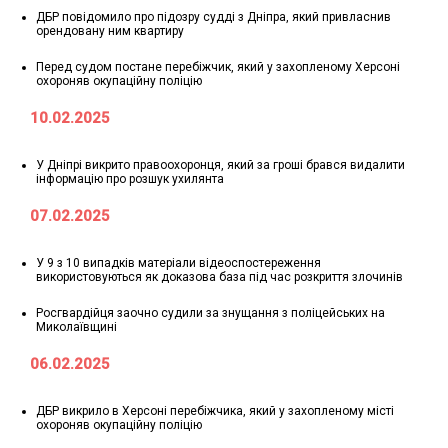
ДБР повідомило про підозру судді з Дніпра, який привласнив
орендовану ним квартиру
Перед судом постане перебіжчик, який у захопленому Херсоні
охороняв окупаційну поліцію
10.02.2025
У Дніпрі викрито правоохоронця, який за гроші брався видалити
інформацію про розшук ухилянта
07.02.2025
У 9 з 10 випадків матеріали відеоспостереження
використовуються як доказова база під час розкриття злочинів
Росгвардійця заочно судили за знущання з поліцейських на
Миколаївщині
06.02.2025
ДБР викрило в Херсоні перебіжчика, який у захопленому місті
охороняв окупаційну поліцію