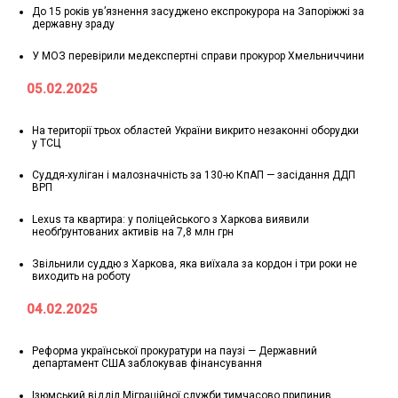
До 15 років ув’язнення засуджено експрокурора на Запоріжжі за
державну зраду
У МОЗ перевірили медекспертні справи прокурор Хмельниччини
05.02.2025
На території трьох областей України викрито незаконні оборудки
у ТСЦ
Суддя-хуліган і малозначність за 130-ю КпАП — засідання ДДП
ВРП
Lexus та квартира: у поліцейського з Харкова виявили
необґрунтованих активів на 7,8 млн грн
Звільнили суддю з Харкова, яка виїхала за кордон і три роки не
виходить на роботу
04.02.2025
Реформа української прокуратури на паузі — Державний
департамент США заблокував фінансування
Ізюмський відділ Міграційної служби тимчасово припинив