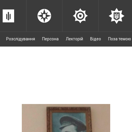
Розслідування
Персона
Лекторій
Відео
Поза темою