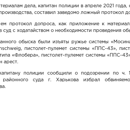
териалам дела, капитан полиции в апреле 2021 года
производства, составил заведомо ложный протокол д
ем протокол допроса, как приложение к материал
 суд с ходатайством о необходимости проведения об
занного обыска были изъяты ружье системы «Моси
unschweig, пистолет-пулемет системы «ППС-43», пис
типа «Флобера», пистолет-пулемет системы «ППС-43»
 арест.
капитану полиции сообщили о подозрении по ч. 
о районного суда г. Харькова избрал обвиняем
ва.