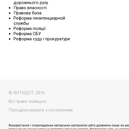
дорожнього руху
Право власності
Правова база
Реформа пенитенциарной
службы
Реформа поліції
Реформа СБУ
Реформа суду і прокуратури
© АНТИДОТ, 2016
Всі права захищені.
Передруковувати з посиланням.
Використання і оприлюднення авторських матеріалів сайту дозволено лише за умо