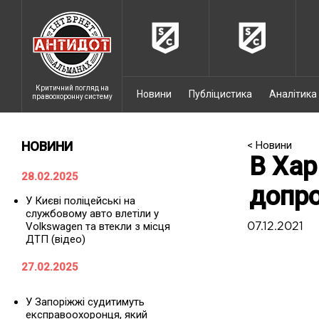
Критичний погляд на
Новини
Публіцистика
Аналітика
правоохоронну систему
НОВИНИ
< Новини
В Хар
28.02.2025
допр
У Києві поліцейські на
службовому авто влетіли у
Volkswagen та втекли з місця
07.12.2021
ДТП (відео)
27.02.2025
У Запоріжжі судитимуть
експравоохоронця, який