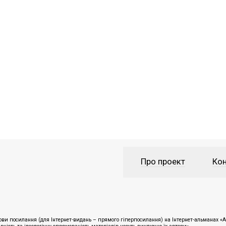
Про проект
Кон
ви посилання (для Інтернет-видань – прямого гіперпосилання) на Інтернет-альманах «Ан