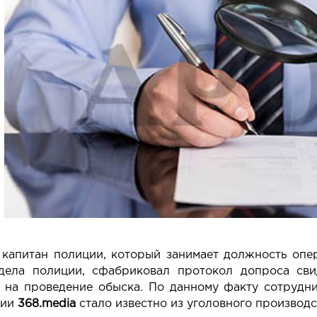
 капитан полиции, который занимает должность опе
дела полиции, сфабриковал протокол допроса сви
 на проведение обыска. По данному факту сотрудн
ции
368.media
стало известно из уголовного производств