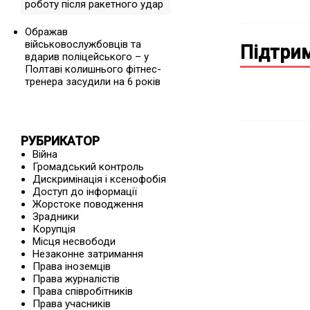
роботу після ракетного удар
Ображав
військовослужбовців та
Підтрим
вдарив поліцейського – у
Полтаві колишнього фітнес-
тренера засудили на 6 років
РУБРИКАТОР
Війна
Громадський контроль
Дискримінація і ксенофобія
Доступ до інформації
Жорстоке поводження
Зрадники
Корупція
Місця несвободи
Незаконне затримання
Права іноземців
Права журналістів
Права співробітників
Права учасників