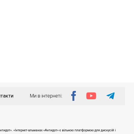
такти
Ми в інтернеті:
тидот». «Інтернет-альманах «Антидот» є вільною платформою для дискусій і