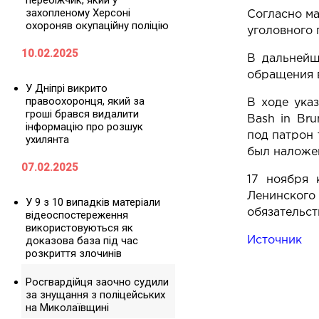
перебіжчик, який у
захопленому Херсоні
Согласно ма
охороняв окупаційну поліцію
уголовного 
10.02.2025
В дальнейш
обращения в
У Дніпрі викрито
правоохоронця, який за
В ходе ука
гроші брався видалити
Bash in Br
інформацію про розшук
под патрон 
ухилянта
был наложен
07.02.2025
17 ноября 
Ленинског
У 9 з 10 випадків матеріали
обязательст
відеоспостереження
використовуються як
доказова база під час
Источник
розкриття злочинів
Росгвардійця заочно судили
за знущання з поліцейських
на Миколаївщині