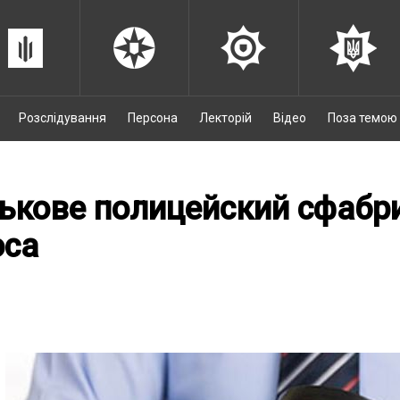
Розслідування
Персона
Лекторій
Відео
Поза темою
ькове полицейский сфабр
оса