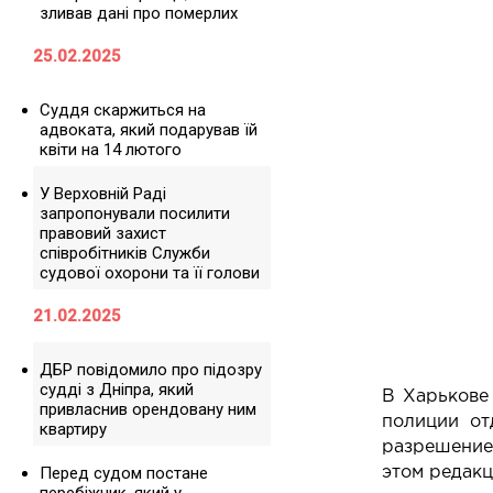
зливав дані про померлих
25.02.2025
Суддя скаржиться на
адвоката, який подарував їй
квіти на 14 лютого
У Верховній Раді
запропонували посилити
правовий захист
співробітників Служби
судової охорони та її голови
21.02.2025
ДБР повідомило про підозру
судді з Дніпра, який
В Харькове
привласнив орендовану ним
полиции от
квартиру
разрешение
Перед судом постане
этом редак