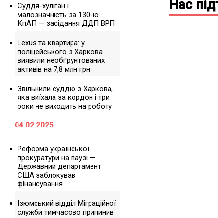
Нас пі
Суддя-хуліган і
малозначність за 130-ю
КпАП — засідання ДДП ВРП
Lexus та квартира: у
поліцейського з Харкова
виявили необґрунтованих
активів на 7,8 млн грн
Звільнили суддю з Харкова,
яка виїхала за кордон і три
роки не виходить на роботу
04.02.2025
Реформа української
прокуратури на паузі —
Державний департамент
США заблокував
фінансування
Ізюмський відділ Міграційної
служби тимчасово припинив