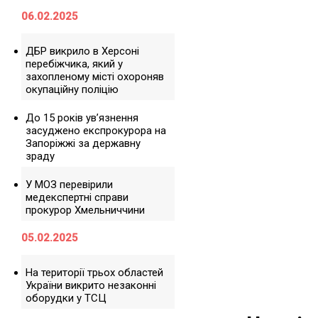
06.02.2025
ДБР викрило в Херсоні
перебіжчика, який у
захопленому місті охороняв
окупаційну поліцію
До 15 років ув’язнення
засуджено експрокурора на
Запоріжжі за державну
зраду
У МОЗ перевірили
медекспертні справи
прокурор Хмельниччини
05.02.2025
На території трьох областей
України викрито незаконні
оборудки у ТСЦ