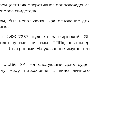
, осуществляя оперативное сопровождение
опроса свидетеля.
ам, был использован как основание для
ыска.
на» КИЖ 7257, ружье с маркировкой «GL
толет-пулемет системы «ППП», револьвер
 с 19 патронами. На указанное имущество
1 ст.366 УК. На следующий день судья
ому меру пресечения в виде личного