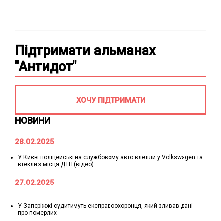
Підтримати альманах
"Антидот"
ХОЧУ ПІДТРИМАТИ
НОВИНИ
28.02.2025
У Києві поліцейські на службовому авто влетіли у Volkswagen та
втекли з місця ДТП (відео)
27.02.2025
У Запоріжжі судитимуть експравоохоронця, який зливав дані
про померлих