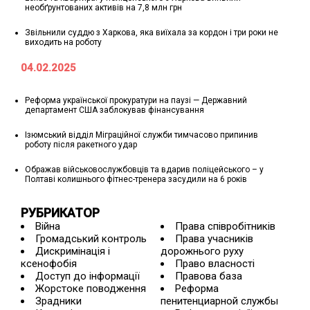
необґрунтованих активів на 7,8 млн грн
Звільнили суддю з Харкова, яка виїхала за кордон і три роки не
виходить на роботу
04.02.2025
Реформа української прокуратури на паузі — Державний
департамент США заблокував фінансування
Ізюмський відділ Міграційної служби тимчасово припинив
роботу після ракетного удар
Ображав військовослужбовців та вдарив поліцейського – у
Полтаві колишнього фітнес-тренера засудили на 6 років
РУБРИКАТОР
Війна
Права співробітників
Громадський контроль
Права учасників
Дискримінація і
дорожнього руху
ксенофобія
Право власності
Доступ до інформації
Правова база
Жорстоке поводження
Реформа
Зрадники
пенитенциарной службы