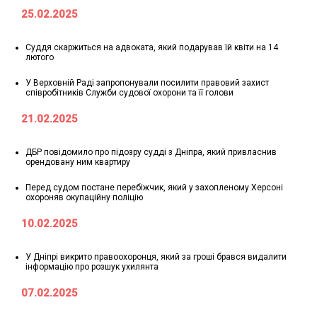
25.02.2025
Суддя скаржиться на адвоката, який подарував їй квіти на 14
лютого
У Верховній Раді запропонували посилити правовий захист
співробітників Служби судової охорони та її голови
21.02.2025
ДБР повідомило про підозру судді з Дніпра, який привласнив
орендовану ним квартиру
Перед судом постане перебіжчик, який у захопленому Херсоні
охороняв окупаційну поліцію
10.02.2025
У Дніпрі викрито правоохоронця, який за гроші брався видалити
інформацію про розшук ухилянта
07.02.2025