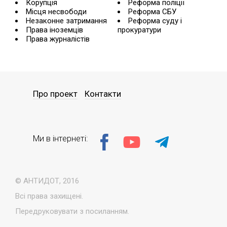
Корупція
Реформа поліції
Місця несвободи
Реформа СБУ
Незаконне затримання
Реформа суду і
Права іноземців
прокуратури
Права журналістів
Про проект
Контакти
Ми в інтернеті:
© АНТИДОТ, 2016
Всі права захищені.
Передруковувати з посиланням.