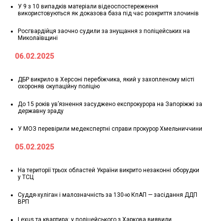
У 9 з 10 випадків матеріали відеоспостереження
використовуються як доказова база під час розкриття злочинів
Росгвардійця заочно судили за знущання з поліцейських на
Миколаївщині
06.02.2025
ДБР викрило в Херсоні перебіжчика, який у захопленому місті
охороняв окупаційну поліцію
До 15 років ув’язнення засуджено експрокурора на Запоріжжі за
державну зраду
У МОЗ перевірили медекспертні справи прокурор Хмельниччини
05.02.2025
На території трьох областей України викрито незаконні оборудки
у ТСЦ
Суддя-хуліган і малозначність за 130-ю КпАП — засідання ДДП
ВРП
Lexus та квартира: у поліцейського з Харкова виявили