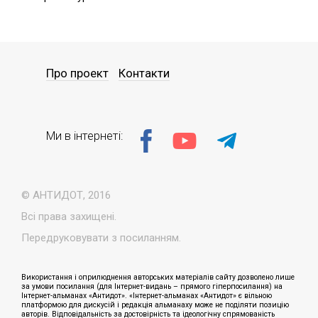
Про проект
Контакти
Ми в інтернеті:
© АНТИДОТ, 2016
Всі права захищені.
Передруковувати з посиланням.
Використання і оприлюднення авторських матеріалів сайту дозволено лише
за умови посилання (для Інтернет-видань – прямого гіперпосилання) на
Інтернет-альманах «Антидот». «Інтернет-альманах «Антидот» є вільною
платформою для дискусій і редакція альманаху може не поділяти позицію
авторів. Відповідальність за достовірність та ідеологічну спрямованість