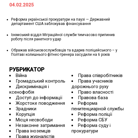
04.02.2025
Реформа української прокуратури на паузі — Державний
департамент США заблокував фінансування
Ізюмський відділ Міграційної служби тимчасово припинив
роботу після ракетного удар
Ображав військовослужбовців та вдарив поліцейського – у
Полтаві колишнього фітнес-тренера засудили на 6 років
РУБРИКАТОР
Війна
Права співробітників
Громадський контроль
Права учасників
Дискримінація і
дорожнього руху
ксенофобія
Право власності
Доступ до інформації
Правова база
Жорстоке поводження
Реформа
Зрадники
пенитенциарной службы
Корупція
Реформа поліції
Місця несвободи
Реформа СБУ
Незаконне затримання
Реформа суду і
Права іноземців
прокуратури
Права журналістів