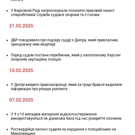
У Верховній Раді запропонували посилити правовий захист
співробітників Служби судової охорони та її голови
21.02.2025
ДБР повідомило про підозру судді з Дніпра, який привласнив
орендовану ним квартиру
Перед судом постане перебіжчик, який у захопленому Херсоні
охороняв окупаційну поліцію
10.02.2025
У Дніпрі викрито правоохоронця, який за гроші брався видалити
інформацію про розшук ухилянта
07.02.2025
У 9 з 10 випадків матеріали відеоспостереження
використовуються як доказова база під час розкриття злочинів
Росгвардійця заочно судили за знущання з поліцейських на
Миколаївщині