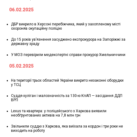
06.02.2025
ДБР викрило в Херсоні перебіжчика, який у захопленому місті
охороняв окупаційну поліцію
До 15 років ув’язнення засуджено експрокурора на Запоріжжі за
державну зраду
У МОЗ перевірили медекспертні справи прокурор Хмельниччини
05.02.2025
На території трьох областей України викрито незаконні оборудки
у ТСЦ
Суддя-хуліган і малозначність за 130-ю КпАП — засідання ДДП
ВРП
Lexus та квартира: у поліцейського з Харкова виявили
необґрунтованих активів на 7,8 млн грн
Звільнили суддю з Харкова, яка виїхала за кордон і три роки не
виходить на роботу