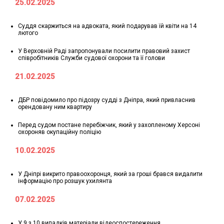
25.02.2025
Суддя скаржиться на адвоката, який подарував їй квіти на 14
лютого
У Верховній Раді запропонували посилити правовий захист
співробітників Служби судової охорони та її голови
21.02.2025
ДБР повідомило про підозру судді з Дніпра, який привласнив
орендовану ним квартиру
Перед судом постане перебіжчик, який у захопленому Херсоні
охороняв окупаційну поліцію
10.02.2025
У Дніпрі викрито правоохоронця, який за гроші брався видалити
інформацію про розшук ухилянта
07.02.2025
У 9 з 10 випадків матеріали відеоспостереження