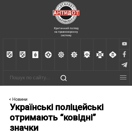
Критичний погляд
на правоохоронну
систему
< Новини
Українські поліцейські
отримають “ковідні”
значки