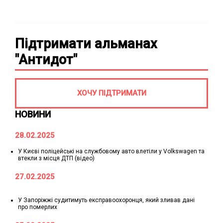
Підтримати альманах
"Антидот"
ХОЧУ ПІДТРИМАТИ
НОВИНИ
28.02.2025
У Києві поліцейські на службовому авто влетіли у Volkswagen та
втекли з місця ДТП (відео)
27.02.2025
У Запоріжжі судитимуть експравоохоронця, який зливав дані
про померлих