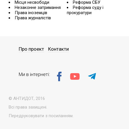
Місця несвободи
Реформа СБУ
Незаконне затримання
Реформа суду і
Права іноземців
прокуратури
Права журналістів
Про проект
Контакти
Ми в інтернеті:
© АНТИДОТ, 2016
Всі права захищені.
Передруковувати з посиланням.