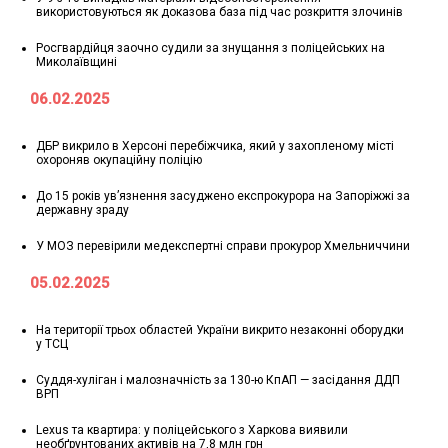
використовуються як доказова база під час розкриття злочинів
Росгвардійця заочно судили за знущання з поліцейських на
Миколаївщині
06.02.2025
ДБР викрило в Херсоні перебіжчика, який у захопленому місті
охороняв окупаційну поліцію
До 15 років ув’язнення засуджено експрокурора на Запоріжжі за
державну зраду
У МОЗ перевірили медекспертні справи прокурор Хмельниччини
05.02.2025
На території трьох областей України викрито незаконні оборудки
у ТСЦ
Суддя-хуліган і малозначність за 130-ю КпАП — засідання ДДП
ВРП
Lexus та квартира: у поліцейського з Харкова виявили
необґрунтованих активів на 7,8 млн грн