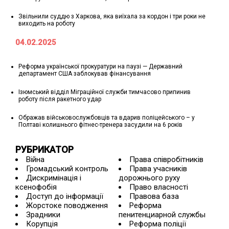
Звільнили суддю з Харкова, яка виїхала за кордон і три роки не
виходить на роботу
04.02.2025
Реформа української прокуратури на паузі — Державний
департамент США заблокував фінансування
Ізюмський відділ Міграційної служби тимчасово припинив
роботу після ракетного удар
Ображав військовослужбовців та вдарив поліцейського – у
Полтаві колишнього фітнес-тренера засудили на 6 років
РУБРИКАТОР
Війна
Права співробітників
Громадський контроль
Права учасників
Дискримінація і
дорожнього руху
ксенофобія
Право власності
Доступ до інформації
Правова база
Жорстоке поводження
Реформа
Зрадники
пенитенциарной службы
Корупція
Реформа поліції