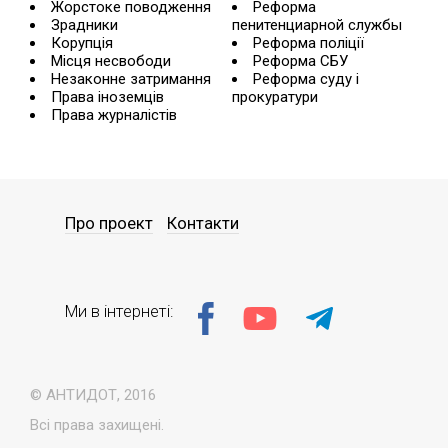
Жорстоке поводження
Реформа
Зрадники
пенитенциарной службы
Корупція
Реформа поліції
Місця несвободи
Реформа СБУ
Незаконне затримання
Реформа суду і
Права іноземців
прокуратури
Права журналістів
Про проект
Контакти
Ми в інтернеті:
© АНТИДОТ, 2016
Всі права захищені.