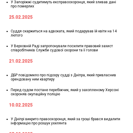
У Запоріжжі судитимуть експравоохоронця, який зливав дані
про померлих
25.02.2025
Суддя скаржиться на адвоката, який подарував їй квіти на 14
лютого
У Верховній Раді запропонували посилити правовий захист
співробітників Служби судової охорони та її голови
21.02.2025
ДБР повідомило про підозру судді з Дніпра, який привласнив
орендовану ним квартиру
Перед судом постане перебіжчик, який у захопленому Херсоні
охороняв окупаційну поліцію
10.02.2025
У Дніпрі викрито правоохоронця, який за гроші брався видалити
інформацію про розшук ухилянта