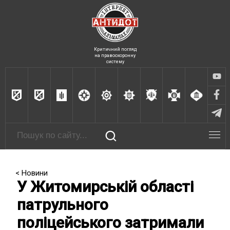
Критичний погляд
на правоохоронну
систему
< Новини
У Житомирській області
патрульного
поліцейського затримали