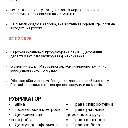
Lexus та квартира: у поліцейського з Харкова виявили
необґрунтованих активів на 7,8 млн грн
Звільнили суддю з Харкова, яка виїхала за кордон і три роки не
виходить на роботу
04.02.2025
Реформа української прокуратури на паузі — Державний
департамент США заблокував фінансування
Ізюмський відділ Міграційної служби тимчасово припинив
роботу після ракетного удар
Ображав військовослужбовців та вдарив поліцейського – у
Полтаві колишнього фітнес-тренера засудили на 6 років
РУБРИКАТОР
Війна
Права співробітників
Громадський контроль
Права учасників
Дискримінація і
дорожнього руху
ксенофобія
Право власності
Доступ до інформації
Правова база