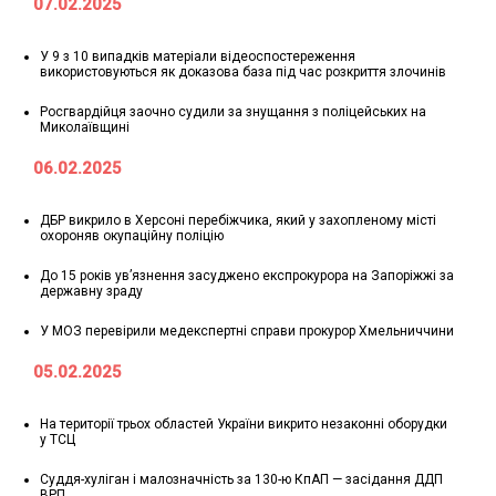
07.02.2025
У 9 з 10 випадків матеріали відеоспостереження
використовуються як доказова база під час розкриття злочинів
Росгвардійця заочно судили за знущання з поліцейських на
Миколаївщині
06.02.2025
ДБР викрило в Херсоні перебіжчика, який у захопленому місті
охороняв окупаційну поліцію
До 15 років ув’язнення засуджено експрокурора на Запоріжжі за
державну зраду
У МОЗ перевірили медекспертні справи прокурор Хмельниччини
05.02.2025
На території трьох областей України викрито незаконні оборудки
у ТСЦ
Суддя-хуліган і малозначність за 130-ю КпАП — засідання ДДП
ВРП