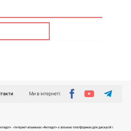
такти
Ми в інтернеті:
тидот». «Інтернет-альманах «Антидот» є вільною платформою для дискусій і