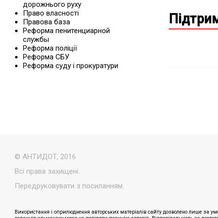
дорожнього руху
Право власності
Підтрим
Правова база
Реформа пенитенциарной
службы
Реформа поліції
Реформа СБУ
Реформа суду і прокуратури
© АНТИДОТ, 2016
Всі права захищені.
Передруковувати з посиланням.
Використання і оприлюднення авторських матеріалів сайту дозволено лише за умо