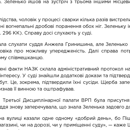
. Зеленько йшов на зустріч з трьома іншими місцеви
ідства, чоловік у процесі сварки кілька разів вистрел
ні вогнепальні дробові поранення обох ніг. Зеленьку і
т. 296 КК). Справу досі слухають у суді.
ла слухати суддя Анжела Гринишина, але Зеленько за
ловіка про можливу упередженість. Далі справа по
ому співмешканцю.
ені факти НАЗК склала адміністративний протокол н
інтересу. У суді знайшли додаткові докази та підтве
обут. Це, зокрема, підтвердили їхні сусіди. Щерба зап
визнав її винною та оштрафував.
і Третьої Дисциплінарної палати ВРП була присутня
уддя знову заперечувала, що знала Зеленька задовго д
а вулиці казали одне одному «добрий день», бо Пі
магазині, чи на дорозі, чи у приміщенні суду», — каже