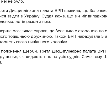
неї не було.
ретя Дисциплінарна палата ВРП виявила, що Зеленько
ися звідти в Україну. Суддя каже, що він міг випадко
еленько летів разом з нею.
ерше розглядає справи, де Зеленько є стороною по с
його тодішньою дружиною. Також ВРП нарахувала 5 а
користь свого цивільного чоловіка.
пояснення Щерби, Третя Дисциплінарна палата ВРП п
рушень», які кидають тінь на усіх суддів. Саме тому
.