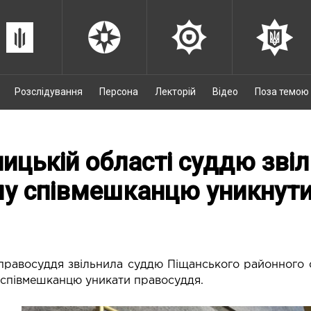
Розслідування
Персона
Лекторій
Відео
Поза темою
ницькій області суддю зві
у співмешканцю уникнути
равосуддя звільнила суддю Піщанського районного с
співмешканцю уникати правосуддя.