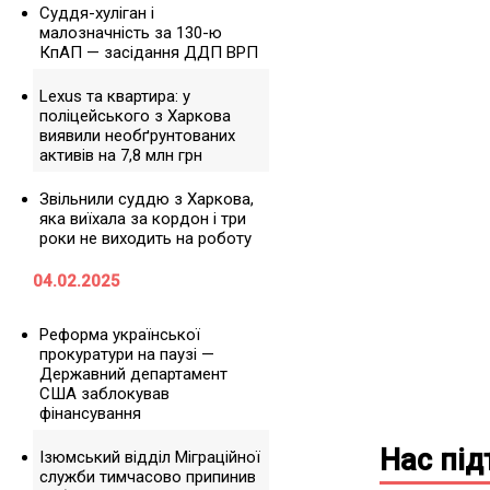
Суддя-хуліган і
малозначність за 130-ю
КпАП — засідання ДДП ВРП
Lexus та квартира: у
поліцейського з Харкова
виявили необґрунтованих
активів на 7,8 млн грн
Звільнили суддю з Харкова,
яка виїхала за кордон і три
роки не виходить на роботу
04.02.2025
Реформа української
прокуратури на паузі —
Державний департамент
США заблокував
фінансування
Нас пі
Ізюмський відділ Міграційної
служби тимчасово припинив