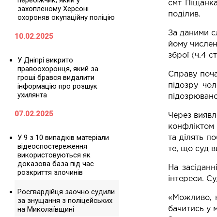
перебіжчик, який у
смт Піщанка
захопленому Херсоні
поділив.
охороняв окупаційну поліцію
За даними сл
10.02.2025
йому числен
зброї (ч.4 с
У Дніпрі викрито
правоохоронця, який за
Справу поча
гроші брався видалити
підозру чо
інформацію про розшук
ухилянта
підозрюван
07.02.2025
Через виявл
конфліктом 
У 9 з 10 випадків матеріали
та ділять п
відеоспостереження
те, що суд 
використовуються як
доказова база під час
На засіданн
розкриття злочинів
інтереси. С
Росгвардійця заочно судили
«Можливо, н
за знущання з поліцейських
на Миколаївщині
бачитись у 