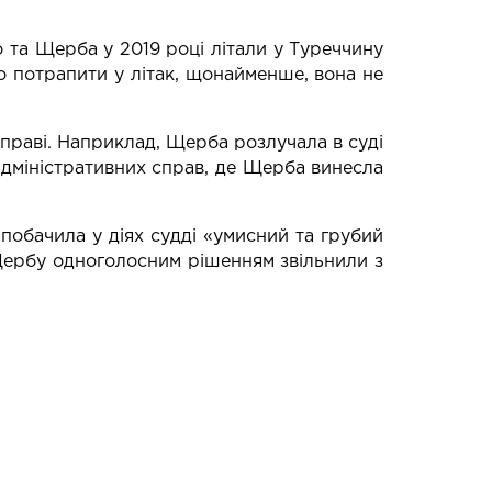
 та Щерба у 2019 році літали у Туреччину
во потрапити у літак, щонайменше, вона не
праві. Наприклад, Щерба розлучала в суді
дміністративних справ, де Щерба винесла
обачила у діях судді «умисний та грубий
 Щербу одноголосним рішенням звільнили з