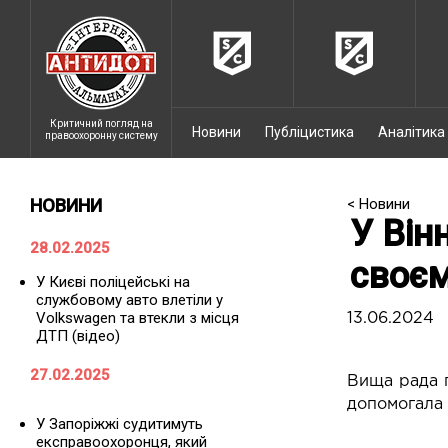
Критичний погляд на
Новини
Публіцистика
Аналітика
правоохоронну систему
НОВИНИ
< Новини
У Він
28.02.2025
своєм
У Києві поліцейські на
службовому авто влетіли у
Volkswagen та втекли з місця
13.06.2024
ДТП (відео)
27.02.2025
Вища рада п
допомогала 
У Запоріжжі судитимуть
експравоохоронця, який