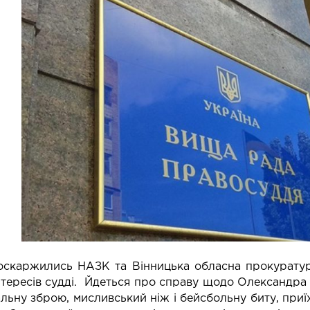
оскаржились НАЗК та Вінницька обласна прокуратура
нтересів судді. Йдеться про справу щодо Олександра 
альну зброю, мисливський ніж і бейсбольну биту, приї