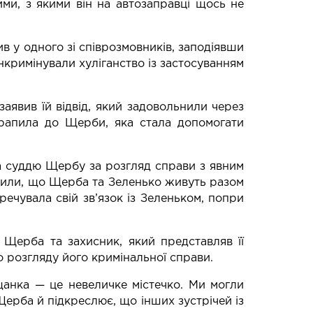
ми, з якими він на автозаправці щось не
ив у одного зі співрозмовників, заподіявши
нкримінували хуліганство із застосуванням
явив їй відвід, який задовольнили через
трапила до Щерби, яка стала допомогати
а суддю Щербу за розгляд справи з явним
рдили, що Щерба та Зеленько живуть разом
еречувала свій зв’язок із Зеленьком, попри
 Щерба та захисник, який представляв її
о розгляду його кримінальної справи.
щанка — це невеличке містечко. Ми могли
 Щерба й підкреслює, що інших зустрічей із