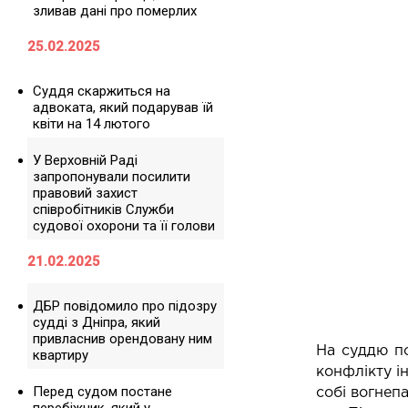
зливав дані про померлих
25.02.2025
Суддя скаржиться на
адвоката, який подарував їй
квіти на 14 лютого
У Верховній Раді
запропонували посилити
правовий захист
співробітників Служби
судової охорони та її голови
21.02.2025
ДБР повідомило про підозру
судді з Дніпра, який
привласнив орендовану ним
На суддю п
квартиру
конфлікту і
Перед судом постане
собі вогнеп