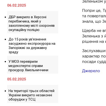
Зеленьком у 
06.02.2025
Попри це, Т
та повертал
ДБР викрило в Херсоні
перебіжчика, який у
знала, що З
захопленому місті охороняв
окупаційну поліцію
Щерба не вп
Зеленька з 
До 15 років ув’язнення
рішення на 
засуджено експрокурора на
Запоріжжі за державну
Заслухавши 
зраду
характер по
У МОЗ перевірили
посади судді
медекспертні справи
прокурор Хмельниччини
Джерело
05.02.2025
На території трьох областей
України викрито незаконні
оборудки у ТСЦ