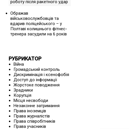
роботу після ракетного удар
Ображав
військовослужбовців та
вдарив поліцейського – у
Полтаві колишнього фітнес-
тренера засудили на 6 років
РУБРИКАТОР
Війна
Громадський контроль
Дискримінація і ксенофобія
Доступ до інформації
Жорстоке поводження
Зрадники
Корупція
Місця несвободи
Незаконне затримання
Права іноземців
Права журналістів
Права співробітників
Права учасників