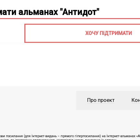
ати альманах "Антидот"
ХОЧУ ПІДТРИМАТИ
Про проект
Кон
ви посилання (для Інтернет-видань – прямого гіперпосилання) на Інтернет-альманах «Ан