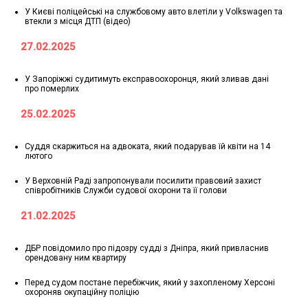
У Києві поліцейські на службовому авто влетіли у Volkswagen та
втекли з місця ДТП (відео)
27.02.2025
У Запоріжжі судитимуть експравоохоронця, який зливав дані
про померлих
25.02.2025
Суддя скаржиться на адвоката, який подарував їй квіти на 14
лютого
У Верховній Раді запропонували посилити правовий захист
співробітників Служби судової охорони та її голови
21.02.2025
ДБР повідомило про підозру судді з Дніпра, який привласнив
орендовану ним квартиру
Перед судом постане перебіжчик, який у захопленому Херсоні
охороняв окупаційну поліцію