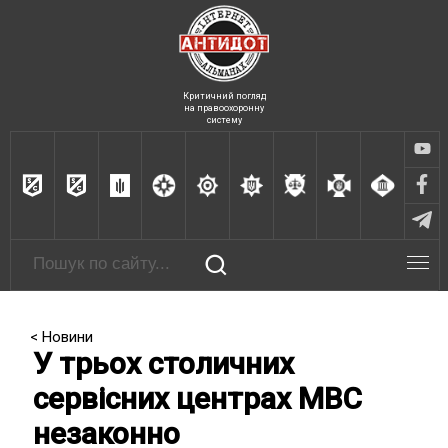
Критичний погляд
на правоохоронну
систему
< Новини
У трьох столичних
сервісних центрах МВС
незаконно