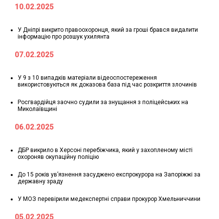
10.02.2025
У Дніпрі викрито правоохоронця, який за гроші брався видалити
інформацію про розшук ухилянта
07.02.2025
У 9 з 10 випадків матеріали відеоспостереження
використовуються як доказова база під час розкриття злочинів
Росгвардійця заочно судили за знущання з поліцейських на
Миколаївщині
06.02.2025
ДБР викрило в Херсоні перебіжчика, який у захопленому місті
охороняв окупаційну поліцію
До 15 років ув’язнення засуджено експрокурора на Запоріжжі за
державну зраду
У МОЗ перевірили медекспертні справи прокурор Хмельниччини
05.02.2025