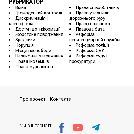
РУБРИКАТОР
Війна
Права співробітників
Громадський контроль
Права учасників
Дискримінація і
дорожнього руху
ксенофобія
Право власності
Доступ до інформації
Правова база
Жорстоке поводження
Реформа
Зрадники
пенитенциарной службы
Корупція
Реформа поліції
Місця несвободи
Реформа СБУ
Незаконне затримання
Реформа суду і
Права іноземців
прокуратури
Права журналістів
Про проект
Контакти
Ми в інтернеті: