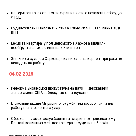
На території трьох областей України викрито незаконні оборудки
у ТСЦ
Суддя-хуліган і малозначність за 130-ю КпАП — засідання ДДП
ВРП
Lexus та квартира: у поліцейського з Харкова виявили
необґрунтованих активів на 7,8 млн грн
Звільнили суддю з Харкова, яка виїхала за кордон і три роки не
виходить на роботу
04.02.2025
Реформа української прокуратури на паузі — Державний
департамент США заблокував фінансування
Ізюмський відділ Міграційної служби тимчасово припинив
роботу після ракетного удар
Ображав військовослужбовців та вдарив поліцейського – у
Полтаві колишнього фітнес-тренера засудили на 6 років