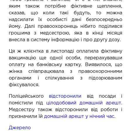
яким також потрібне фіктивне щеплення,
сказав, що коли такі будуть, то можна
надсилати їх особисті дані безпосередньо
йому. Далі правоохоронець нібито поділився
грошима з медсестрою, яка в кінці місяця
внесла в систему інформацію і про другу дозу.
Ця ж клієнтка в листопаді оплатила фіктивну
вакцинацію ще одної особи, перерахувавши
оплату на банківську картку. Виявилося, що
жінка співпрацювала з правоохоронними
органами і спілкування з підозрюваним
фіксувалося.
Поліцейського
відсторонили
від посади і
помістили під
цілодобовий домашній арешт
.
Медсестру також відсторонили від роботи і
призначили їй
д
омашній арешт у нічний час
.
Джерело