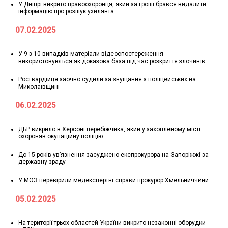
У Дніпрі викрито правоохоронця, який за гроші брався видалити
інформацію про розшук ухилянта
07.02.2025
У 9 з 10 випадків матеріали відеоспостереження
використовуються як доказова база під час розкриття злочинів
Росгвардійця заочно судили за знущання з поліцейських на
Миколаївщині
06.02.2025
ДБР викрило в Херсоні перебіжчика, який у захопленому місті
охороняв окупаційну поліцію
До 15 років ув’язнення засуджено експрокурора на Запоріжжі за
державну зраду
У МОЗ перевірили медекспертні справи прокурор Хмельниччини
05.02.2025
На території трьох областей України викрито незаконні оборудки