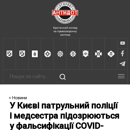
Критичний погляд
на правоохоронну
систему
< Новини
У Києві патрульний поліції
і медсестра підозрюються
у фальсифікації COVID-