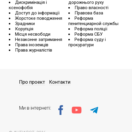
Дискримінація і
дорожнього руху
ксенофобія
Право власності
Доступ до інформації
Правова база
Жорстоке поводження
Реформа
Зрадники
пенитенциарной службы
Корупція
Реформа поліції
Місця несвободи
Реформа СБУ
Незаконне затримання
Реформа суду і
Права іноземців
прокуратури
Права журналістів
Про проект
Контакти
Ми в інтернеті: