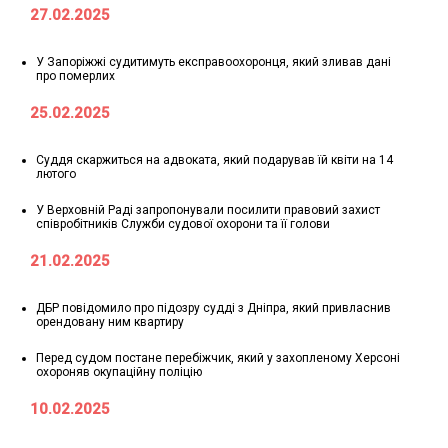
27.02.2025
У Запоріжжі судитимуть експравоохоронця, який зливав дані
про померлих
25.02.2025
Суддя скаржиться на адвоката, який подарував їй квіти на 14
лютого
У Верховній Раді запропонували посилити правовий захист
співробітників Служби судової охорони та її голови
21.02.2025
ДБР повідомило про підозру судді з Дніпра, який привласнив
орендовану ним квартиру
Перед судом постане перебіжчик, який у захопленому Херсоні
охороняв окупаційну поліцію
10.02.2025