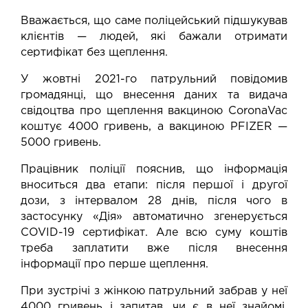
Вважається, що саме поліцейський підшукував
клієнтів — людей, які бажали отримати
сертифікат без щеплення.
У жовтні 2021-го патрульний повідомив
громадянці, що внесення даних та видача
свідоцтва про щеплення вакциною CoronaVac
коштує 4000 гривень, а вакциною PFIZER —
5000 гривень.
Працівник поліції пояснив, що інформація
вноситься два етапи: після першої і другої
дози, з інтервалом 28 днів, після чого в
застосунку «Дія» автоматично згенерується
COVID-19 сертифікат. Але всю суму коштів
треба заплатити вже після внесення
інформації про перше щеплення.
При зустрічі з жінкою патрульний забрав у неї
4000 гривень і запитав, чи є в неї знайомі,