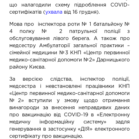
що налагодили схему підроблення СOVID-
сертифікатів (
ухвала
від 16 грудня).
Мова про інспектора роти № 1 батальйону №
4 полку № 2 патрульної поліції з
обслуговування лівого берега. А також про
медсестру Амбулаторії загальної практики –
сімейної медицини №3 КНП «Центр первинної
медико-санітарної допомоги №2» Дарницького
району Києва.
За версією слідства, інспектор поліції,
медсестра і невстановлені працівники КНП
«Центр первинної медико-санітарної допомоги
№2» вступили у змову щодо отримання
винагороди за внесення неправдивих даних
про вакцинацію від COVID-19 в «Електронну
медичну інформаційну систему» задля
генерування в застосунку «ДІЯ» електронного
сертифікату про вакцинацію.