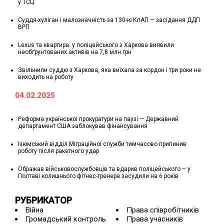
у ТСЦ
Суддя-хуліган і малозначність за 130-ю КпАП — засідання ДДП
ВРП
Lexus та квартира: у поліцейського з Харкова виявили
необґрунтованих активів на 7,8 млн грн
Звільнили суддю з Харкова, яка виїхала за кордон і три роки не
виходить на роботу
04.02.2025
Реформа української прокуратури на паузі — Державний
департамент США заблокував фінансування
Ізюмський відділ Міграційної служби тимчасово припинив
роботу після ракетного удар
Ображав військовослужбовців та вдарив поліцейського – у
Полтаві колишнього фітнес-тренера засудили на 6 років
РУБРИКАТОР
Війна
Права співробітників
Громадський контроль
Права учасників