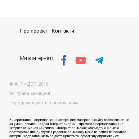
Про проект
Контакти
Ми в інтернеті:
© АНТИДОТ, 2016
Всі права захищені.
Передруковувати з посиланням.
Використання і оприлюднення авторських матеріалів сайту дозволено лише
за умови посилання (для Інтернет-видань – прямого гіперпосилання) на
Інтернет-альманах «Антидот». «Інтернет-альманах «Антидот» є вільною
платформою для дискусій і редакція альманаху може не поділяти позицію
авторів. Відповідальність за достовірність та ідеологічну спрямованість