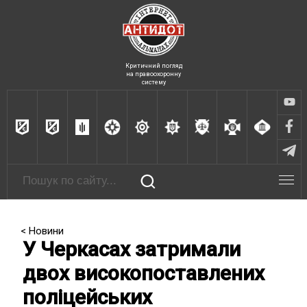
Критичний погляд
на правоохоронну
систему
< Новини
У Черкасах затримали
двох високопоставлених
поліцейських