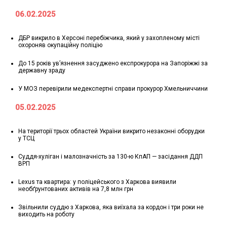
06.02.2025
ДБР викрило в Херсоні перебіжчика, який у захопленому місті
охороняв окупаційну поліцію
До 15 років ув’язнення засуджено експрокурора на Запоріжжі за
державну зраду
У МОЗ перевірили медекспертні справи прокурор Хмельниччини
05.02.2025
На території трьох областей України викрито незаконні оборудки
у ТСЦ
Суддя-хуліган і малозначність за 130-ю КпАП — засідання ДДП
ВРП
Lexus та квартира: у поліцейського з Харкова виявили
необґрунтованих активів на 7,8 млн грн
Звільнили суддю з Харкова, яка виїхала за кордон і три роки не
виходить на роботу