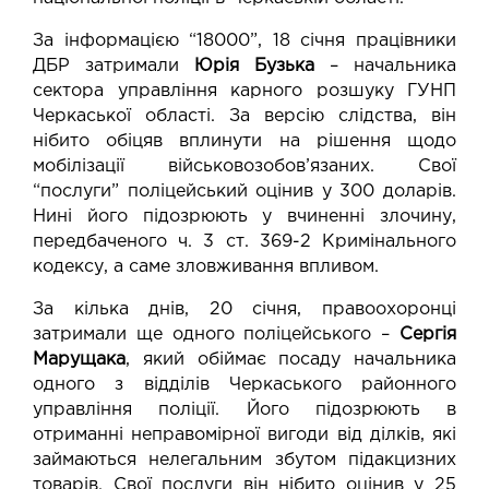
За інформацією “18000”, 18 січня працівники
ДБР затримали
Юрія Бузька
– начальника
сектора управління карного розшуку ГУНП
Черкаської області. За версію слідства, він
нібито обіцяв вплинути на рішення щодо
мобілізації військовозобов’язаних. Свої
“послуги” поліцейський оцінив у 300 доларів.
Нині його підозрюють у вчиненні злочину,
передбаченого ч. 3 ст. 369-2 Кримінального
кодексу, а саме зловживання впливом.
За кілька днів, 20 січня, правоохоронці
затримали ще одного поліцейського –
Сергія
Марущака
, який обіймає посаду начальника
одного з відділів Черкаського районного
управління поліції. Його підозрюють в
отриманні неправомірної вигоди від ділків, які
займаються нелегальним збутом підакцизних
товарів. Свої послуги він нібито оцінив у 25