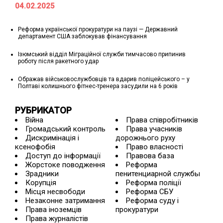
04.02.2025
Реформа української прокуратури на паузі — Державний
департамент США заблокував фінансування
Ізюмський відділ Міграційної служби тимчасово припинив
роботу після ракетного удар
Ображав військовослужбовців та вдарив поліцейського – у
Полтаві колишнього фітнес-тренера засудили на 6 років
РУБРИКАТОР
Війна
Права співробітників
Громадський контроль
Права учасників
Дискримінація і
дорожнього руху
ксенофобія
Право власності
Доступ до інформації
Правова база
Жорстоке поводження
Реформа
Зрадники
пенитенциарной службы
Корупція
Реформа поліції
Місця несвободи
Реформа СБУ
Незаконне затримання
Реформа суду і
Права іноземців
прокуратури
Права журналістів