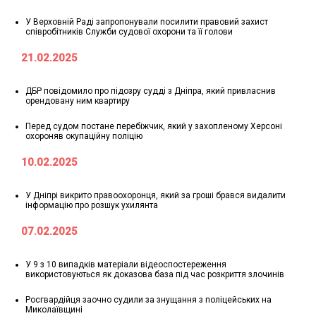
У Верховній Раді запропонували посилити правовий захист
співробітників Служби судової охорони та її голови
21.02.2025
ДБР повідомило про підозру судді з Дніпра, який привласнив
орендовану ним квартиру
Перед судом постане перебіжчик, який у захопленому Херсоні
охороняв окупаційну поліцію
10.02.2025
У Дніпрі викрито правоохоронця, який за гроші брався видалити
інформацію про розшук ухилянта
07.02.2025
У 9 з 10 випадків матеріали відеоспостереження
використовуються як доказова база під час розкриття злочинів
Росгвардійця заочно судили за знущання з поліцейських на
Миколаївщині