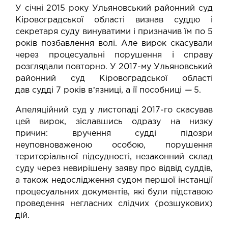
У січні 2015 року Ульяновський районний суд
Кіровоградської області
визнав
суддю і
секретаря суду винуватими і призначив їм по 5
років позбавлення волі. Але вирок скасували
через процесуальні порушення і справу
розглядали повторно. У 2017-му Ульяновський
районний суд Кіровоградської області
дав
судді 7 років вʼязниці
, а її пособниці
—
5.
Апеляційний суд у листопаді 2017-го
скасував
цей вирок
, зіславшись одразу на низку
причин: вручення судді підозри
неуповноваженою особою, порушення
територіальної підсудності, незаконний склад
суду через невирішену заяву про відвід суддів,
а також недослідження судом першої інстанції
процесуальних документів, які були підставою
проведення негласних слідчих (розшукових)
дій.