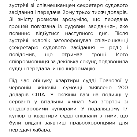
зустрічі зі співмешканцем секретаря судового
засідання і передача йому трьох тисяч доларів.
Зі змісту розмови зрозуміло, що передача
грошей повʼязана із судовим засіданням, яке
повинно відбутися наступного дня. Після
зустрічі чоловік зателефонував співмешканці
(секретарю судового засідання
—
ред.) і
повідомив, що отримав гроші. Його
співрозмовниця за декілька секунд подзвонила
судді і передала їй цю інформацію.
Під час обшуку квартири судді Трачової у
червоній жіночій сумочці виявлено 200
доларів США. У скляній вазі на поличці у
серванті у вітальній кімнаті був згорток зі
стодоларовими купюрами. У подальшому 17
купюр із квартири судді співпали з тими, що
були видані заявниці правоохоронцями для
передачі хабара.