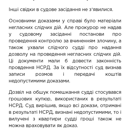
Інші свідки в судове засідання не зʼявилися.
Основними доказами у справі було матеріали
негласних слідчих дій. Але прокурор не надав
у судовому засіданні постанови про
проведення контролю за вчиненням злочину, а
також ухвали слідчого судді про надання
дозволу на проведення негласних слідчих дій.
Ці документи мали б довести законність
провдення НСРД. За їх відсутності суд визнав
записи розмов і передачі коштів
недопустимими доказами.
Дозвіл на обшук помешкання судді стосувався
грошових купюр, використаних в результаті
НСРД. Суд вирішив, якщо всі докази, отримані
в результаті НСРД, визнані недопустимими, то і
вилучені з квартири судді гроші також не
можна враховувати як доказ.