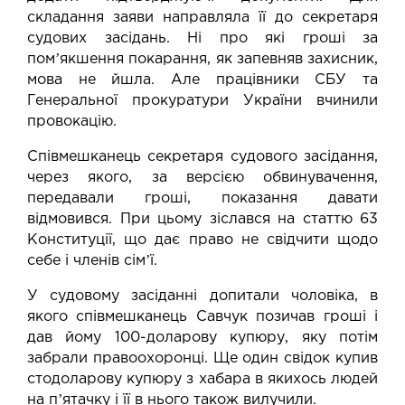
складання заяви направляла її до секретаря
судових засідань. Ні про які гроші за
помʼякшення покарання, як запевняв захисник,
мова не йшла. Але працівники СБУ та
Генеральної прокуратури України вчинили
провокацію.
Співмешканець секретаря судового засідання,
через якого, за версією обвинувачення,
передавали гроші, показання давати
відмовився. При цьому зіслався на статтю 63
Конституції, що дає право не свідчити щодо
себе і членів сімʼї.
У судовому засіданні допитали чоловіка, в
якого співмешканець Савчук позичав гроші і
дав йому 100-доларову купюру, яку потім
забрали правоохоронці. Ще один свідок купив
стодоларову купюру з хабара в якихось людей
на пʼятачку і її в нього також вилучили.