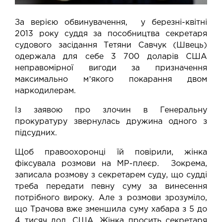
За верією обвинувачення, у березні-квітні
2013 року суддя за пособництва секретаря
судового засідання Тетяни Савчук (Швець)
одержала для себе 3 700 доларів США
неправомірної вигоди за призначення
максимально мʼякого покарання двом
наркодилерам.
Із заявою про злочин в Генеральну
прокуратуру звернулась дружина одного з
підсудних.
Щоб правоохоронці їй повірили, жінка
фіксувала розмови на МР-плеєр. Зокрема,
записала розмову з секретарем суду, що судді
треба передати певну суму за винесення
потрібного вироку. Але з розмови зрозуміло,
що Трачова вже зменшила суму хабара з 5 до
4 тисяч дол. США. Жінка просить секретаря