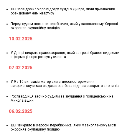
ДБР повідомило про підозру судді з Дніпра, який привласнив
орендовану ним квартиру
Перед судом постане перебіжчик, який у захопленому Херсоні
охороняв окупаційну поліцію
10.02.2025
У Дніпрі викрито правоохоронця, який за гроші брався видалити
інформацію про розшук ухилянта
07.02.2025
У 9 з 10 випадків матеріали відеоспостереження
використовуються як доказова база під час розкриття злочинів
Росгвардійця заочно судили за знущання з поліцейських на
Миколаївщині
06.02.2025
ДБР викрило в Херсоні перебіжчика, який у захопленому місті
охороняв окупаційну поліцію