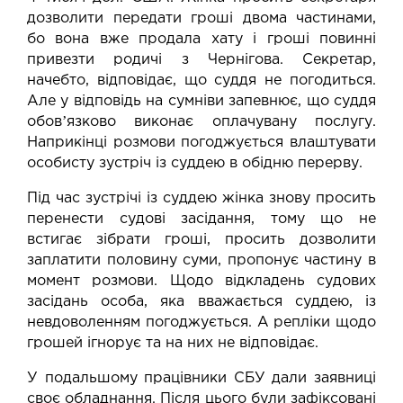
дозволити передати гроші двома частинами,
бо вона вже продала хату і гроші повинні
привезти родичі з Чернігова. Секретар,
начебто, відповідає, що суддя не погодиться.
Але у відповідь на сумніви запевнює, що суддя
обовʼязково виконає оплачувану послугу.
Наприкінці розмови погоджується влаштувати
особисту зустріч із суддею в обідню перерву.
Під час зустрічі із суддею жінка знову просить
перенести судові засідання, тому що не
встигає зібрати гроші, просить дозволити
заплатити половину суми, пропонує частину в
момент розмови. Щодо відкладень судових
засідань особа, яка вважається суддею, із
невдоволенням погоджується. А репліки щодо
грошей ігнорує та на них не відповідає.
У подальшому працівники СБУ дали заявниці
своє обладнання. Після цього були зафіксовані