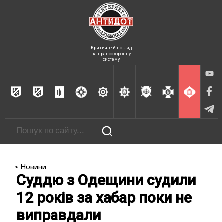
Критичний погляд
на правоохоронну
систему
< Новини
Суддю з Одещини судили
12 років за хабар поки не
виправдали