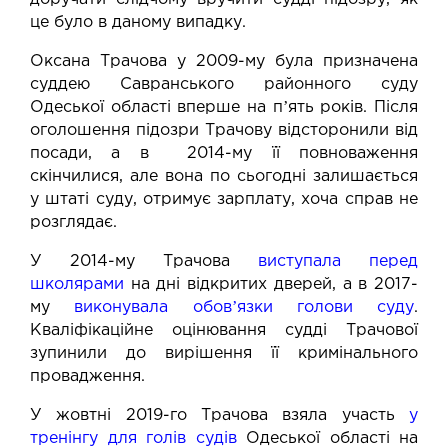
це було в даному випадку.
Оксана Трачова у 2009-му була призначена
суддею Савранського районного суду
Одеської області вперше на пʼять років. Після
оголошення підозри Трачову відсторонили від
посади, а в 2014-му її повноваження
скінчилися, але вона по сьогодні залишається
у штаті суду, отримує зарплату, хоча справ не
розглядає.
У 2014-му Трачова
виступала перед
школярами
на дні відкритих дверей, а в 2017-
му
виконувала обовʼязки голови суду
.
Кваліфікаційне оцінювання судді Трачової
зупинили до вирішення її кримінального
провадження.
У жовтні 2019-го Трачова взяла участь
у
тренінгу для голів судів
Одеської області на