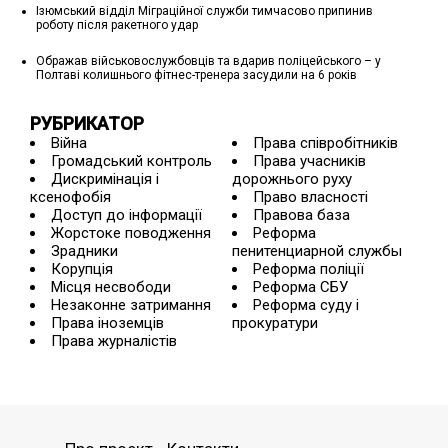
Ізюмський відділ Міграційної служби тимчасово припинив
роботу після ракетного удар
Ображав військовослужбовців та вдарив поліцейського – у
Полтаві колишнього фітнес-тренера засудили на 6 років
РУБРИКАТОР
Війна
Права співробітників
Громадський контроль
Права учасників
Дискримінація і
дорожнього руху
ксенофобія
Право власності
Доступ до інформації
Правова база
Жорстоке поводження
Реформа
Зрадники
пенитенциарной службы
Корупція
Реформа поліції
Місця несвободи
Реформа СБУ
Незаконне затримання
Реформа суду і
Права іноземців
прокуратури
Права журналістів