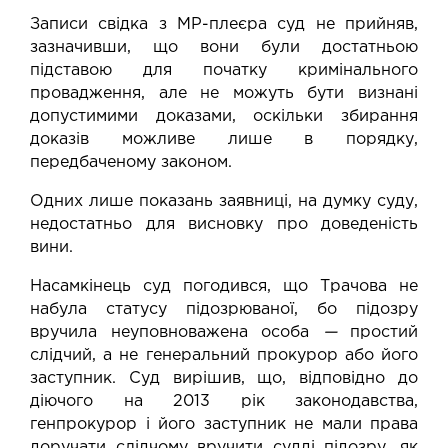
Записи свідка з МР-плеєра суд не прийняв,
зазначивши, що вони були достатньою
підставою для початку кримінального
провадження, але не можуть бути визнані
допустимими доказами, оскільки збирання
доказів можливе лише в порядку,
передбаченому законом.
Одних лише показань заявниці, на думку суду,
недостатньо для висновку про доведеність
вини.
Насамкінець суд погодився, що Трачова не
набула статусу підозрюваної, бо підозру
вручила неуповноважена особа
—
простий
слідчий, а не генеральний прокурор або його
заступник. Суд вирішив, що, відповідно до
діючого на 2013 рік законодавства,
генпрокурор і його заступник не мали права
доручати слідчому вручити судді підозру, як