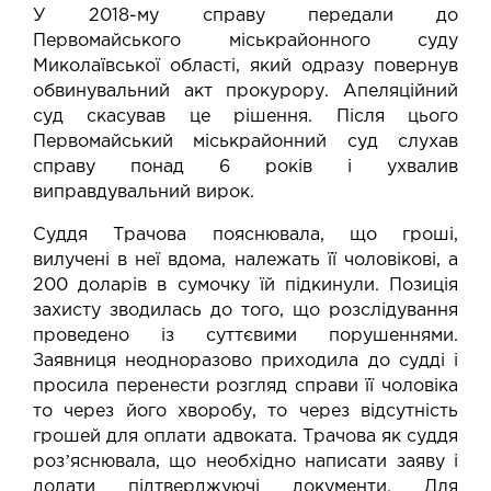
У 2018-му справу передали до
Первомайського міськрайонного суду
Миколаївської області, який одразу повернув
обвинувальний акт прокурору. Апеляційний
суд скасував це рішення. Після цього
Первомайський міськрайонний суд слухав
справу понад 6 років і ухвалив
виправдувальний вирок.
Суддя Трачова пояснювала, що гроші,
вилучені в неї вдома, належать її чоловікові, а
200 доларів в сумочку їй підкинули. Позиція
захисту зводилась до того, що розслідування
проведено із суттєвими порушеннями.
Заявниця неодноразово приходила до судді і
просила перенести розгляд справи її чоловіка
то через його хворобу, то через відсутність
грошей для оплати адвоката. Трачова як суддя
розʼяснювала, що необхідно написати заяву і
додати підтверджуючі документи. Для