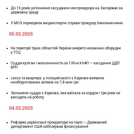
До 15 років ув’язнення засуджено експрокурора на Запоріжжі за
державну зраду
У МОЗ перевірили медекспертні справи прокурор Хмельниччини
05.02.2025
На території трьох областей України викрито незаконні оборудки
у ТСЦ
Суддя-хуліган і малозначність за 130-ю КпАП — засідання ДДП
ВРП
Lexus та квартира: у поліцейського з Харкова виявили
необґрунтованих активів на 7,8 млн грн
Звільнили суддю з Харкова, яка виїхала за кордон і три роки не
виходить на роботу
04.02.2025
Реформа української прокуратури на паузі — Державний
департамент США заблокував фінансування