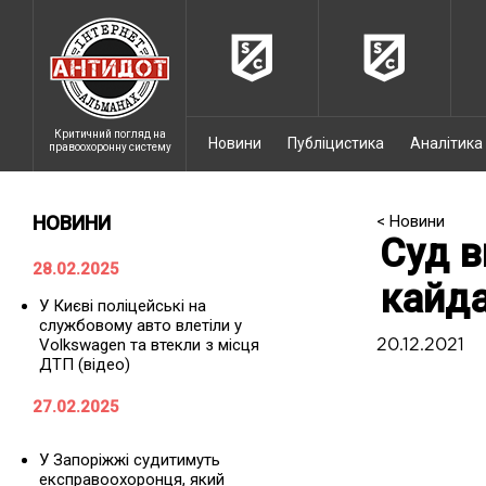
Критичний погляд на
Новини
Публіцистика
Аналітика
правоохоронну систему
НОВИНИ
< Новини
Суд в
28.02.2025
кайда
У Києві поліцейські на
службовому авто влетіли у
Volkswagen та втекли з місця
20.12.2021
ДТП (відео)
27.02.2025
У Запоріжжі судитимуть
експравоохоронця, який