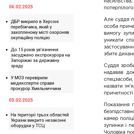
насильства
06.02.2025
потерпілого 
Але суддя п
ДБР викрило в Херсоні
перебіжчика, який у
особа приче
захопленому місті охороняв
вимогу зуп
окупаційну поліцію
уникати сп
застосуванн
До 15 років ув’язнення
збите дихан
засуджено експрокурора на
Запоріжжі за державну
зраду
Суддя зроби
надавав до
У МОЗ перевірили
спецзасоби,
медекспертні справи
назвати ім’
прокурор Хмельниччини
причетності
05.02.2025
Показання п
безпідставн
На території трьох областей
камер поліц
України викрито незаконні
оборудки у ТСЦ
зупинки і п
Чоловіка по