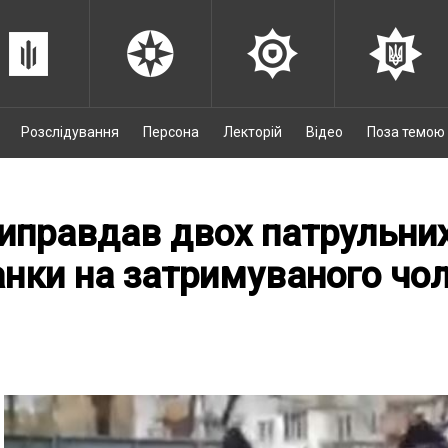
Розслідування
Персона
Лекторій
Відео
Поза темою
иправдав двох патрульних,
нки на затримуваного чоло