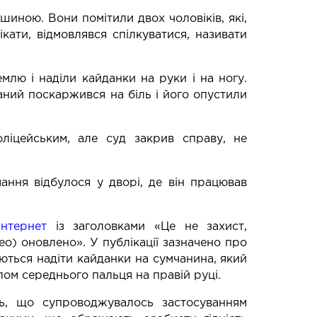
иною. Вони помітили двох чоловіків, які,
ікати, відмовлявся спілкуватися, називати
млю і наділи кайданки на руки і на ногу.
аний поскаржився на біль і його опустили
ліцейським, але суд закрив справу, не
мання відбулося у дворі, де він працював
нтернет
із заголовками «Це не захист,
ео) оновлено». У публікації зазначено про
гаються надіти кайданки на сумчанина, який
лом середнього пальця на правій руці.
нь, що супроводжувалось застосуванням