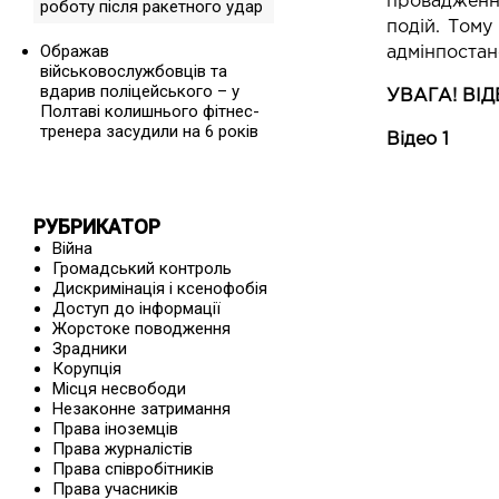
провадження
роботу після ракетного удар
подій. Тому
Ображав
адмінпостан
військовослужбовців та
вдарив поліцейського – у
УВАГА! ВІ
Полтаві колишнього фітнес-
тренера засудили на 6 років
Відео 1
РУБРИКАТОР
Війна
Громадський контроль
Дискримінація і ксенофобія
Доступ до інформації
Жорстоке поводження
Зрадники
Корупція
Місця несвободи
Незаконне затримання
Права іноземців
Права журналістів
Права співробітників
Права учасників