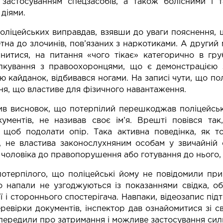
, застосуванням спецзасобів, а також болісними і 
діями.
оліцейських виправдав, взявши до уваги пояснення, що
тна до злочинів, пов’язаних з наркотиками. А другий 
инитися, на питання «чого тікає» категорично в гр
ілкування з правоохоронцями, що є демонстрацією з
ю кайданок, відбивався ногами. На записі чути, що п
ня, що властиве для фізичного навантаження.
в висновок, що потерпілий перешкоджав поліцейськи
кументів, не називав своє ім’я. Врешті повівся та
 щоб подолати опір. Така активна поведінка, як то
я, не властива законослухняним особам у звичайній 
 чоловіка до правопорушення або готування до нього,
отерпілого, що поліцейські йому не повідомили при
о напали не узгоджуються із показаннями свідка, о
ії і стороннього спостерігача. Навпаки, відеозапис пі
еревірки документів, інспектор дав ознайомитися зі 
передили про затримання і можливе застосування сили