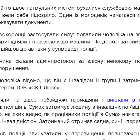
19-го двоє патрульних містом рухалися службовою маш
, вели себе підозріло. Один із молодиків намагався т
показувати документи.
оохоронці застосували силу: повалили чоловіка на зе
припідняли і поволокли до машини. По дорозі затрим
н дійшов до автівки у супроводі поліції.
нина склали адмінпротокол за злісну непокору по
порушення.
оловіка відомо, що він є інвалідом ІІ групи і затри
тером ТОВ «СКТ Люкс».
няли на відео небайдужі громадяни і
виклали в і
: поліція в Сумах затримує людину з інвалідністю (від
ео, на яких видно, як працівники поліції в Сумах нама
 інвалідністю». Затриманий отримав садна, сині і пере
ків поліції звинуватили у перевищенні повноваже