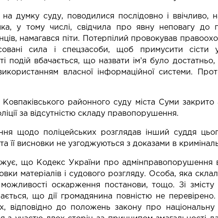
, на думку суду, поводилися послідовно і ввічливо, 
яка, у тому числі, свідчила про явну неповагу до п
ців, намагався піти. Потерпілий провокував правоохо
совані сила і спецзасоби, щоб примусити сісти 
ті подій вбачається, що назвати ім’я було достатньо
використанням власної інформаційної системи. Прот
Ковпаківського районного суду міста Суми закрито а
ліції за відсутністю складу правопорушення.
ння щодо поліцейських розглядав інший суддя цьог
та її висновки не узгоджуються з доказами в криміналь
жує, що Кодекс України про адмінправопорушення в
товки матеріалів і судового розгляду. Особа, яка скла
 можливості оскарження постанови, тощо. Зі змісту 
ається, що дії громадянина повністю не перевірено.
х, відповідно до положень закону про національну