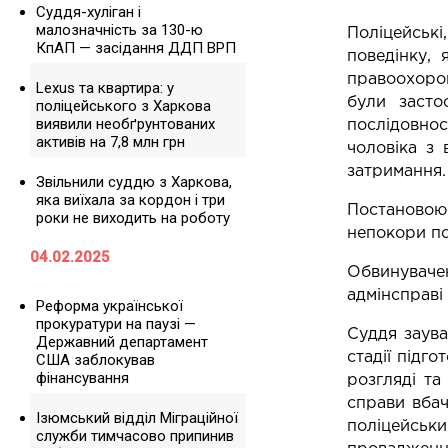
Суддя-хуліган і
малозначність за 130-ю
Поліцейські
КпАП — засідання ДДП ВРП
поведінку, 
правоохорон
Lexus та квартира: у
були засто
поліцейського з Харкова
виявили необґрунтованих
послідовнос
активів на 7,8 млн грн
чоловіка з 
затримання.
Звільнили суддю з Харкова,
яка виїхала за кордон і три
Постановою 
роки не виходить на роботу
непокори по
04.02.2025
Обвинуваче
адмінсправі 
Реформа української
прокуратури на паузі —
Суддя заува
Державний департамент
стадії підго
США заблокував
фінансування
розгляді та
справи вбач
Ізюмський відділ Міграційної
поліцейськи
служби тимчасово припинив