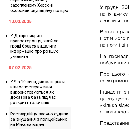
перебіжчик, який у
захопленому Херсоні
У грудні 20
охороняв окупаційну поліцію
на їх думку
своє ім’я і 
10.02.2025
Відтак прав
У Дніпрі викрито
Потім його 
правоохоронця, який за
на ноги і ві
гроші брався видалити
інформацію про розшук
ухилянта
На громадя
побачивши 
07.02.2025
Про цього ч
електромон
У 9 з 10 випадків матеріали
відеоспостереження
використовуються як
Інцидент з
доказова база під час
це знущання
розкриття злочинів
«кілька від
є людиною з
Росгвардійця заочно судили
за знущання з поліцейських
Представни
на Миколаївщині