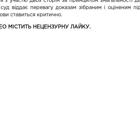
 з участю двох сторін за принципом змагальності да
 суд віддає перевагу доказам зібраним і оціненим пі
ови ставиться критично.
ДЕО МІСТИТЬ НЕЦЕНЗУРНУ ЛАЙКУ.