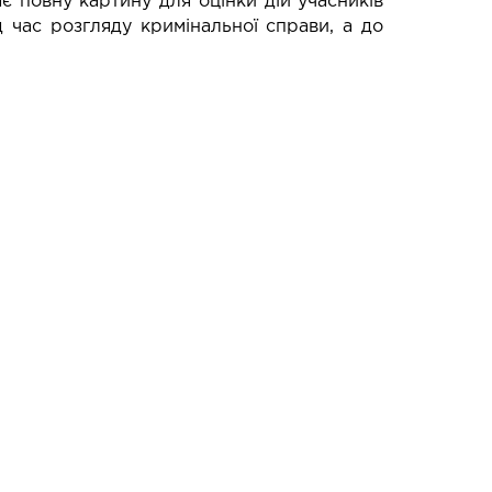
є повну картину для оцінки дій учасників
д час розгляду кримінальної справи, а до