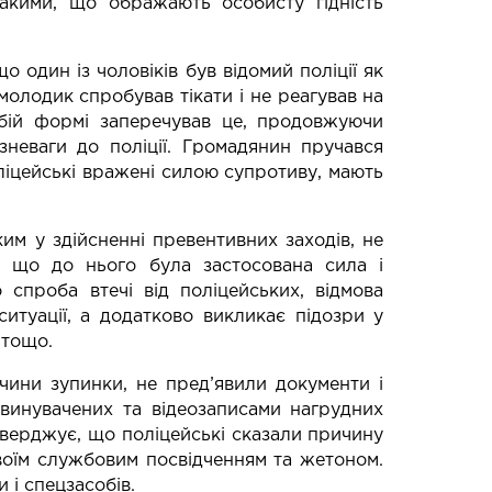
такими, що ображають особисту гідність
 один із чоловіків був відомий поліції як
молодик спробував тікати і не реагував на
убій формі заперечував це, продовжуючи
неваги до поліції. Громадянин пручався
оліцейські вражені силою супротиву, мають
м у здійсненні превентивних заходів, не
к, що до нього була застосована сила і
 спроба втечі від поліцейських, відмова
ситуації, а додатково викликає підозри у
 тощо.
чини зупинки, не пред’явили документи і
бвинувачених та відеозаписами нагрудних
дтверджує, що поліцейські сказали причину
своїм службовим посвідченням та жетоном.
 і спецзасобів.