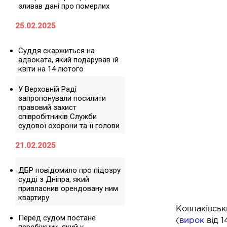
зливав дані про померлих
25.02.2025
Суддя скаржиться на
адвоката, який подарував їй
квіти на 14 лютого
У Верховній Раді
запропонували посилити
правовий захист
співробітників Служби
судової охорони та її голови
21.02.2025
ДБР повідомило про підозру
судді з Дніпра, який
привласнив орендовану ним
квартиру
Ковпаківськ
Перед судом постане
(
вирок
від 1