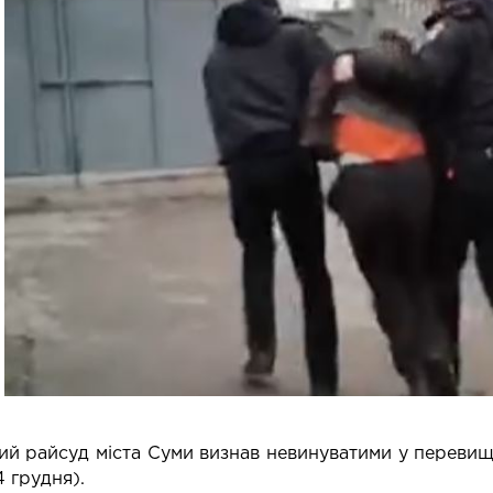
ий райсуд міста Суми визнав невинуватими у перевище
4 грудня).