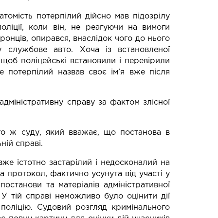
натомість потерпілий дійсно мав підозрілу
оліції, коли він, не реагуючи на вимоги
ронців, опирався, внаслідок чого до нього
у службове авто. Хоча із встановленої
, щоб поліцейські встановили і перевірили
е потерпілий назвав своє ім’я вже після
дміністративну справу за фактом злісної
о ж суду, який вважає, що постанова в
ній справі.
же істотно застарілий і недосконалий на
ла протокол, фактично усунута від участі у
постанови та матеріалів адміністративної
 У тій справі неможливо було оцінити дії
 поліцію. Судовий розгляд кримінального