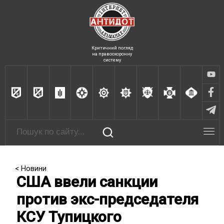
Критичний погляд
на правоохоронну
систему
< Новини
США ввели санкции
против экс-председателя
КСУ Тупицкого