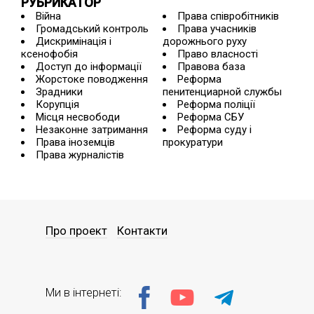
РУБРИКАТОР
Війна
Права співробітників
Громадський контроль
Права учасників
Дискримінація і
дорожнього руху
ксенофобія
Право власності
Доступ до інформації
Правова база
Жорстоке поводження
Реформа
Зрадники
пенитенциарной службы
Корупція
Реформа поліції
Місця несвободи
Реформа СБУ
Незаконне затримання
Реформа суду і
Права іноземців
прокуратури
Права журналістів
Про проект
Контакти
Ми в інтернеті: