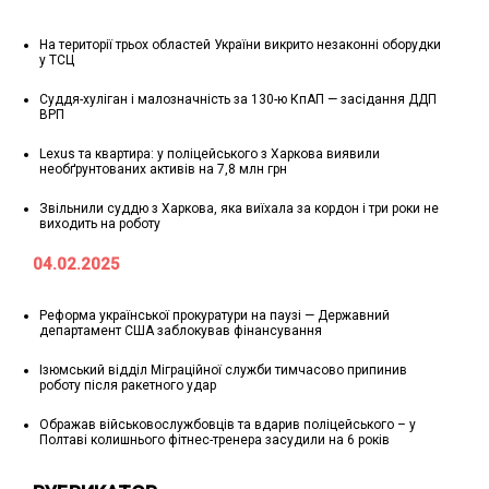
На території трьох областей України викрито незаконні оборудки
у ТСЦ
Суддя-хуліган і малозначність за 130-ю КпАП — засідання ДДП
ВРП
Lexus та квартира: у поліцейського з Харкова виявили
необґрунтованих активів на 7,8 млн грн
Звільнили суддю з Харкова, яка виїхала за кордон і три роки не
виходить на роботу
04.02.2025
Реформа української прокуратури на паузі — Державний
департамент США заблокував фінансування
Ізюмський відділ Міграційної служби тимчасово припинив
роботу після ракетного удар
Ображав військовослужбовців та вдарив поліцейського – у
Полтаві колишнього фітнес-тренера засудили на 6 років