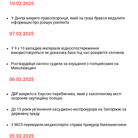
10.02.2025
У Дніпрі викрито правоохоронця, який за гроші брався видалити
інформацію про розшук ухилянта
07.02.2025
У 9 з 10 випадків матеріали відеоспостереження
використовуються як доказова база під час розкриття злочинів
Росгвардійця заочно судили за знущання з поліцейських на
Миколаївщині
06.02.2025
ДБР викрило в Херсоні перебіжчика, який у захопленому місті
охороняв окупаційну поліцію
До 15 років ув’язнення засуджено експрокурора на Запоріжжі за
державну зраду
У МОЗ перевірили медекспертні справи прокурор Хмельниччини
05.02.2025