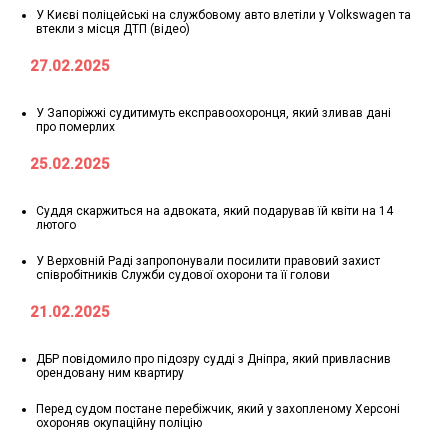
У Києві поліцейські на службовому авто влетіли у Volkswagen та
втекли з місця ДТП (відео)
27.02.2025
У Запоріжжі судитимуть експравоохоронця, який зливав дані
про померлих
25.02.2025
Суддя скаржиться на адвоката, який подарував їй квіти на 14
лютого
У Верховній Раді запропонували посилити правовий захист
співробітників Служби судової охорони та її голови
21.02.2025
ДБР повідомило про підозру судді з Дніпра, який привласнив
орендовану ним квартиру
Перед судом постане перебіжчик, який у захопленому Херсоні
охороняв окупаційну поліцію