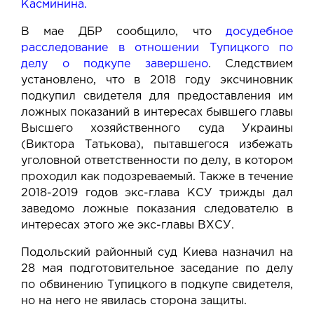
Касминина.
В мае ДБР сообщило, что
досудебное
расследование в отношении Тупицкого по
делу о подкупе завершено
. Следствием
установлено, что в 2018 году эксчиновник
подкупил свидетеля для предоставления им
ложных показаний в интересах бывшего главы
Высшего хозяйственного суда Украины
(Виктора Татькова), пытавшегося избежать
уголовной ответственности по делу, в котором
проходил как подозреваемый. Также в течение
2018-2019 годов экс-глава КСУ трижды дал
заведомо ложные показания следователю в
интересах этого же экс-главы ВХСУ.
Подольский районный суд Киева назначил на
28 мая подготовительное заседание по делу
по обвинению Тупицкого в подкупе свидетеля,
но на него не явилась сторона защиты.