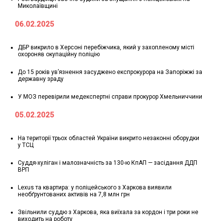
Миколаївщині
06.02.2025
ДБР викрило в Херсоні перебіжчика, який у захопленому місті
охороняв окупаційну поліцію
До 15 років ув’язнення засуджено експрокурора на Запоріжжі за
державну зраду
У МОЗ перевірили медекспертні справи прокурор Хмельниччини
05.02.2025
На території трьох областей України викрито незаконні оборудки
у ТСЦ
Суддя-хуліган і малозначність за 130-ю КпАП — засідання ДДП
ВРП
Lexus та квартира: у поліцейського з Харкова виявили
необґрунтованих активів на 7,8 млн грн
Звільнили суддю з Харкова, яка виїхала за кордон і три роки не
виходить на роботу