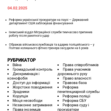
04.02.2025
Реформа української прокуратури на паузі — Державний
департамент США заблокував фінансування
Ізюмський відділ Міграційної служби тимчасово припинив
роботу після ракетного удар
Ображав військовослужбовців та вдарив поліцейського – у
Полтаві колишнього фітнес-тренера засудили на 6 років
РУБРИКАТОР
Війна
Права співробітників
Громадський контроль
Права учасників
Дискримінація і
дорожнього руху
ксенофобія
Право власності
Доступ до інформації
Правова база
Жорстоке поводження
Реформа
Зрадники
пенитенциарной службы
Корупція
Реформа поліції
Місця несвободи
Реформа СБУ
Незаконне затримання
Реформа суду і
Права іноземців
прокуратури