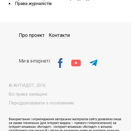
Права журналістів
Про проект
Контакти
Ми в інтернеті:
© АНТИДОТ, 2016
Всі права захищені.
Передруковувати з посиланням.
Використання і оприлюднення авторських матеріалів сайту дозволено лише
за умови посилання (для Інтернет-видань – прямого гіперпосилання) на
Інтернет-альманах «Антидот». «Інтернет-альманах «Антидот» є вільною
платформою для дискусій і редакція альманаху може не поділяти позицію