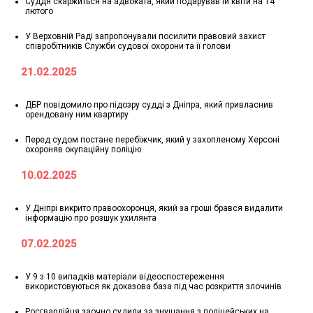
Суддя скаржиться на адвоката, який подарував їй квіти на 14
лютого
У Верховній Раді запропонували посилити правовий захист
співробітників Служби судової охорони та її голови
21.02.2025
ДБР повідомило про підозру судді з Дніпра, який привласнив
орендовану ним квартиру
Перед судом постане перебіжчик, який у захопленому Херсоні
охороняв окупаційну поліцію
10.02.2025
У Дніпрі викрито правоохоронця, який за гроші брався видалити
інформацію про розшук ухилянта
07.02.2025
У 9 з 10 випадків матеріали відеоспостереження
використовуються як доказова база під час розкриття злочинів
Росгвардійця заочно судили за знущання з поліцейських на