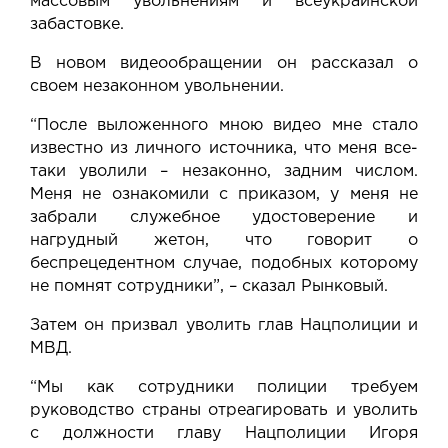
массовым увольнениям и всеукраинской
забастовке.
В новом видеообращении он рассказал о
своем незаконном увольнении.
“После выложенного мною видео мне стало
известно из личного источника, что меня все-
таки уволили – незаконно, задним числом.
Меня не ознакомили с приказом, у меня не
забрали служебное удостоверение и
нагрудный жетон, что говорит о
беспрецедентном случае, подобных которому
не помнят сотрудники”, – сказал Рынковый.
Затем он призвал уволить глав Нацполиции и
МВД.
“Мы как сотрудники полиции требуем
руководство страны отреагировать и уволить
с должности главу Нацполиции Игоря