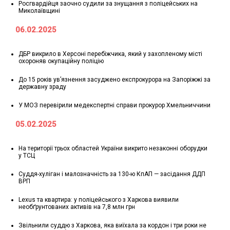
Росгвардійця заочно судили за знущання з поліцейських на
Миколаївщині
06.02.2025
ДБР викрило в Херсоні перебіжчика, який у захопленому місті
охороняв окупаційну поліцію
До 15 років ув’язнення засуджено експрокурора на Запоріжжі за
державну зраду
У МОЗ перевірили медекспертні справи прокурор Хмельниччини
05.02.2025
На території трьох областей України викрито незаконні оборудки
у ТСЦ
Суддя-хуліган і малозначність за 130-ю КпАП — засідання ДДП
ВРП
Lexus та квартира: у поліцейського з Харкова виявили
необґрунтованих активів на 7,8 млн грн
Звільнили суддю з Харкова, яка виїхала за кордон і три роки не