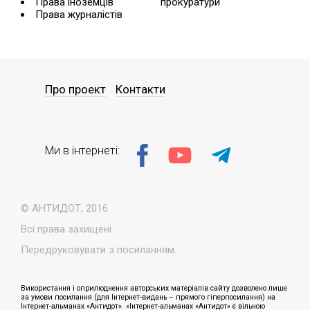
Права іноземців
прокуратури
Права журналістів
Про проект
Контакти
Ми в інтернеті:
© АНТИДОТ, 2016
Всі права захищені.
Передруковувати з посиланням.
Використання і оприлюднення авторських матеріалів сайту дозволено лише
за умови посилання (для Інтернет-видань – прямого гіперпосилання) на
Інтернет-альманах «Антидот». «Інтернет-альманах «Антидот» є вільною