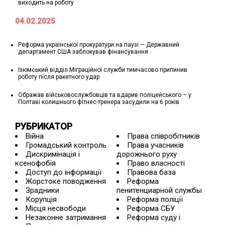
виходить на роботу
04.02.2025
Реформа української прокуратури на паузі — Державний
департамент США заблокував фінансування
Ізюмський відділ Міграційної служби тимчасово припинив
роботу після ракетного удар
Ображав військовослужбовців та вдарив поліцейського – у
Полтаві колишнього фітнес-тренера засудили на 6 років
РУБРИКАТОР
Війна
Права співробітників
Громадський контроль
Права учасників
Дискримінація і
дорожнього руху
ксенофобія
Право власності
Доступ до інформації
Правова база
Жорстоке поводження
Реформа
Зрадники
пенитенциарной службы
Корупція
Реформа поліції
Місця несвободи
Реформа СБУ
Незаконне затримання
Реформа суду і