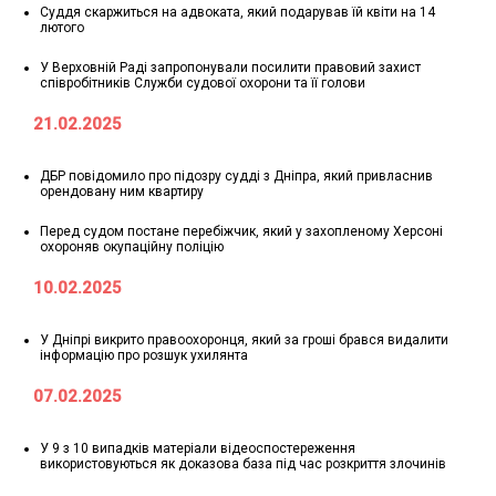
Суддя скаржиться на адвоката, який подарував їй квіти на 14
лютого
У Верховній Раді запропонували посилити правовий захист
співробітників Служби судової охорони та її голови
21.02.2025
ДБР повідомило про підозру судді з Дніпра, який привласнив
орендовану ним квартиру
Перед судом постане перебіжчик, який у захопленому Херсоні
охороняв окупаційну поліцію
10.02.2025
У Дніпрі викрито правоохоронця, який за гроші брався видалити
інформацію про розшук ухилянта
07.02.2025
У 9 з 10 випадків матеріали відеоспостереження
використовуються як доказова база під час розкриття злочинів