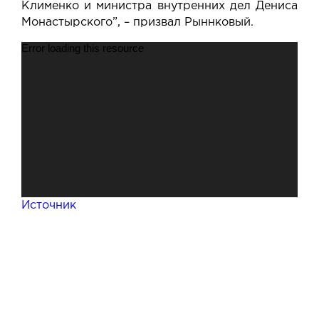
Клименко и министра внутренних дел Дениса
Монастырского”, – призвал Рыннковый.
Відеопрогравач
Error loading this resource
Источник