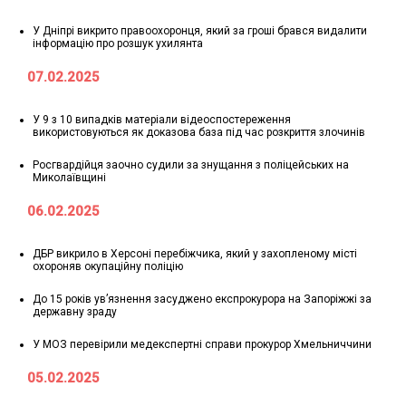
У Дніпрі викрито правоохоронця, який за гроші брався видалити
інформацію про розшук ухилянта
07.02.2025
У 9 з 10 випадків матеріали відеоспостереження
використовуються як доказова база під час розкриття злочинів
Росгвардійця заочно судили за знущання з поліцейських на
Миколаївщині
06.02.2025
ДБР викрило в Херсоні перебіжчика, який у захопленому місті
охороняв окупаційну поліцію
До 15 років ув’язнення засуджено експрокурора на Запоріжжі за
державну зраду
У МОЗ перевірили медекспертні справи прокурор Хмельниччини
05.02.2025