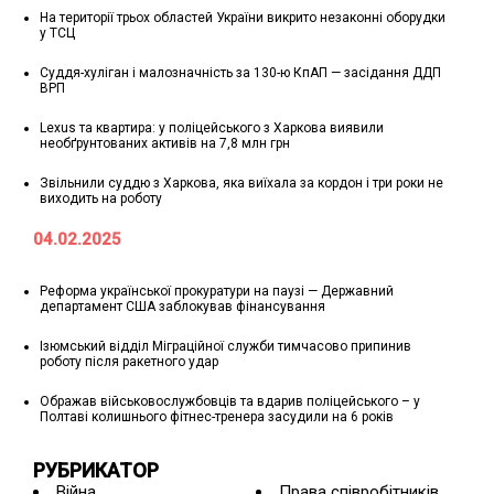
На території трьох областей України викрито незаконні оборудки
у ТСЦ
Суддя-хуліган і малозначність за 130-ю КпАП — засідання ДДП
ВРП
Lexus та квартира: у поліцейського з Харкова виявили
необґрунтованих активів на 7,8 млн грн
Звільнили суддю з Харкова, яка виїхала за кордон і три роки не
виходить на роботу
04.02.2025
Реформа української прокуратури на паузі — Державний
департамент США заблокував фінансування
Ізюмський відділ Міграційної служби тимчасово припинив
роботу після ракетного удар
Ображав військовослужбовців та вдарив поліцейського – у
Полтаві колишнього фітнес-тренера засудили на 6 років
РУБРИКАТОР
Війна
Права співробітників