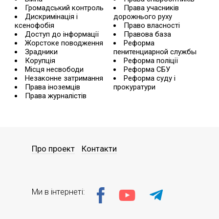
Громадський контроль
Права учасників
Дискримінація і
дорожнього руху
ксенофобія
Право власності
Доступ до інформації
Правова база
Жорстоке поводження
Реформа
Зрадники
пенитенциарной службы
Корупція
Реформа поліції
Місця несвободи
Реформа СБУ
Незаконне затримання
Реформа суду і
Права іноземців
прокуратури
Права журналістів
Про проект
Контакти
Ми в інтернеті: