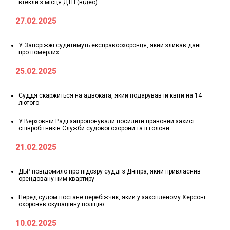
втекли з місця ДТП (відео)
27.02.2025
У Запоріжжі судитимуть експравоохоронця, який зливав дані
про померлих
25.02.2025
Суддя скаржиться на адвоката, який подарував їй квіти на 14
лютого
У Верховній Раді запропонували посилити правовий захист
співробітників Служби судової охорони та її голови
21.02.2025
ДБР повідомило про підозру судді з Дніпра, який привласнив
орендовану ним квартиру
Перед судом постане перебіжчик, який у захопленому Херсоні
охороняв окупаційну поліцію
10.02.2025