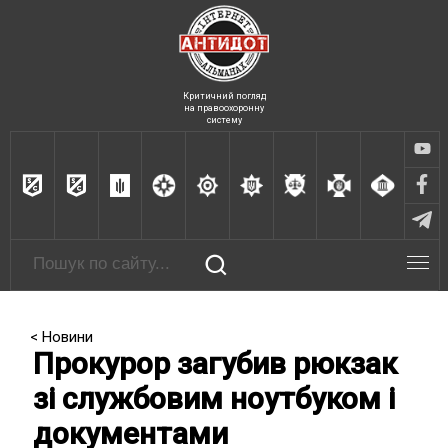
Критичний погляд
на правоохоронну
систему
< Новини
Прокурор загубив рюкзак
зі службовим ноутбуком і
документами