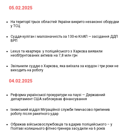
05.02.2025
На території трьох областей України викрито незаконні оборудки
у ТСЦ
Суддя-хуліган і малозначність за 130-ю КпАП — засідання ДДП
ВРП
Lexus та квартира: у поліцейського з Харкова виявили
необґрунтованих активів на 7,8 млн грн
Звільнили суддю з Харкова, яка виїхала за кордон і три роки не
виходить на роботу
04.02.2025
Реформа української прокуратури на паузі — Державний
департамент США заблокував фінансування
Ізюмський відділ Міграційної служби тимчасово припинив
роботу після ракетного удар
Ображав військовослужбовців та вдарив поліцейського – у
Полтаві колишнього фітнес-тренера засудили на 6 років