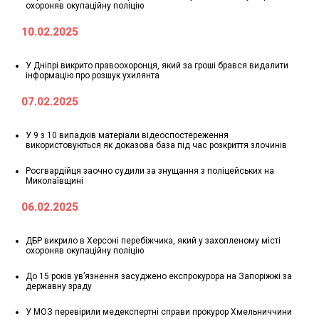
охороняв окупаційну поліцію
10.02.2025
У Дніпрі викрито правоохоронця, який за гроші брався видалити
інформацію про розшук ухилянта
07.02.2025
У 9 з 10 випадків матеріали відеоспостереження
використовуються як доказова база під час розкриття злочинів
Росгвардійця заочно судили за знущання з поліцейських на
Миколаївщині
06.02.2025
ДБР викрило в Херсоні перебіжчика, який у захопленому місті
охороняв окупаційну поліцію
До 15 років ув’язнення засуджено експрокурора на Запоріжжі за
державну зраду
У МОЗ перевірили медекспертні справи прокурор Хмельниччини