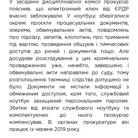
У засіданні дисциплінарної комісії прокурор
пояснив, що електронний ключ від ЄРДР
вчасно заблокували. У ноутбуці зберігалися
окремі проєкти процесуальних документів,
зокрема, обвинувальних актів, повідомлень
про підозру, запитів, клопотань про тримання
під вартою, проведення обшуків і тимчасових
доступів до речей і документів тощо. Але
досудове розслідування у цих кримінальних
провадженнях уже, начебто, завершено і
обвинувальні акти направлені до суду, тому
розголошення таємниці слідства допущено не
було. Документи не містили інформації з
обмеженим доступом, крім того, службовий
ноутбук захищений персональним паролем.
Збитки від втрати службового ноутбуку та
комплектуючих до нього прокурор
компенсував. В органах прокуратури він
працює із червня 2019 року.