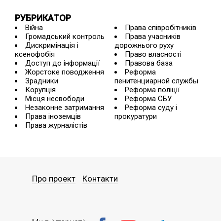
РУБРИКАТОР
Війна
Права співробітників
Громадський контроль
Права учасників
Дискримінація і
дорожнього руху
ксенофобія
Право власності
Доступ до інформації
Правова база
Жорстоке поводження
Реформа
Зрадники
пенитенциарной службы
Корупція
Реформа поліції
Місця несвободи
Реформа СБУ
Незаконне затримання
Реформа суду і
Права іноземців
прокуратури
Права журналістів
Про проект
Контакти