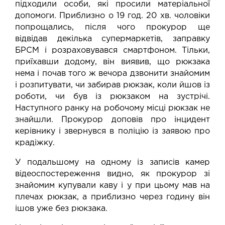
підходили особи, які просили матеріальної
допомоги. Приблизно о 19 год. 20 хв. чоловіки
попрощались, після чого прокурор ще
відвідав декілька супермаркетів, заправку
БРСМ і розраховувався смартфоном. Тільки,
приїхавши додому, він виявив, що рюкзака
нема і почав того ж вечора дзвонити знайомим
і розпитувати, чи забирав рюкзак, коли йшов із
роботи, чи був із рюкзаком на зустрічі.
Наступного ранку на робочому місці рюкзак не
знайшли. Прокурор доповів про інцидент
керівнику і звернувся в поліцію із заявою про
крадіжку.
У подальшому на одному із записів камер
відеоспостереження видно, як прокурор зі
знайомим купували каву і у при цьому мав на
плечах рюкзак, а приблизно через годину він
ішов уже без рюкзака.