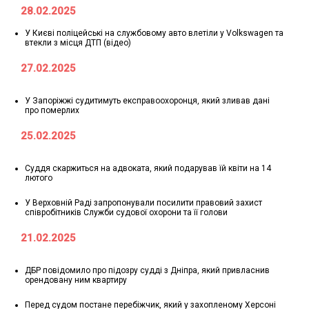
28.02.2025
У Києві поліцейські на службовому авто влетіли у Volkswagen та
втекли з місця ДТП (відео)
27.02.2025
У Запоріжжі судитимуть експравоохоронця, який зливав дані
про померлих
25.02.2025
Суддя скаржиться на адвоката, який подарував їй квіти на 14
лютого
У Верховній Раді запропонували посилити правовий захист
співробітників Служби судової охорони та її голови
21.02.2025
ДБР повідомило про підозру судді з Дніпра, який привласнив
орендовану ним квартиру
Перед судом постане перебіжчик, який у захопленому Херсоні