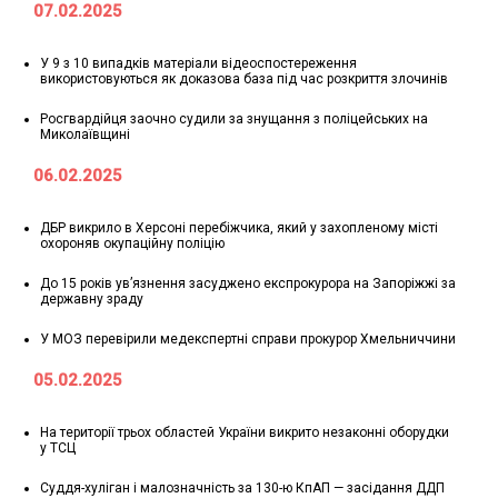
07.02.2025
У 9 з 10 випадків матеріали відеоспостереження
використовуються як доказова база під час розкриття злочинів
Росгвардійця заочно судили за знущання з поліцейських на
Миколаївщині
06.02.2025
ДБР викрило в Херсоні перебіжчика, який у захопленому місті
охороняв окупаційну поліцію
До 15 років ув’язнення засуджено експрокурора на Запоріжжі за
державну зраду
У МОЗ перевірили медекспертні справи прокурор Хмельниччини
05.02.2025
На території трьох областей України викрито незаконні оборудки
у ТСЦ
Суддя-хуліган і малозначність за 130-ю КпАП — засідання ДДП