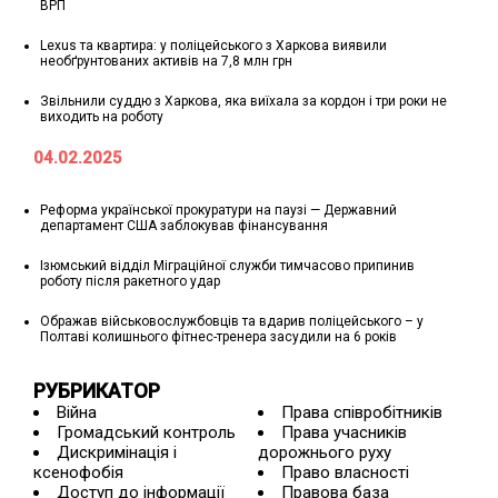
ВРП
Lexus та квартира: у поліцейського з Харкова виявили
необґрунтованих активів на 7,8 млн грн
Звільнили суддю з Харкова, яка виїхала за кордон і три роки не
виходить на роботу
04.02.2025
Реформа української прокуратури на паузі — Державний
департамент США заблокував фінансування
Ізюмський відділ Міграційної служби тимчасово припинив
роботу після ракетного удар
Ображав військовослужбовців та вдарив поліцейського – у
Полтаві колишнього фітнес-тренера засудили на 6 років
РУБРИКАТОР
Війна
Права співробітників
Громадський контроль
Права учасників
Дискримінація і
дорожнього руху
ксенофобія
Право власності
Доступ до інформації
Правова база