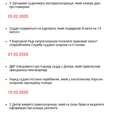
У Запоріжжі судитимуть експравоохоронця, який зливав дані
про померлих
25.02.2025
Суддя скаржиться на адвоката, який подарував їй квіти на 14
лютого
У Верховній Раді запропонували посилити правовий захист
співробітників Служби судової охорони та її голови
21.02.2025
ДБР повідомило про підозру судді з Дніпра, який привласнив
орендовану ним квартиру
Перед судом постане перебіжчик, який у захопленому Херсоні
охороняв окупаційну поліцію
10.02.2025
У Дніпрі викрито правоохоронця, який за гроші брався видалити
інформацію про розшук ухилянта