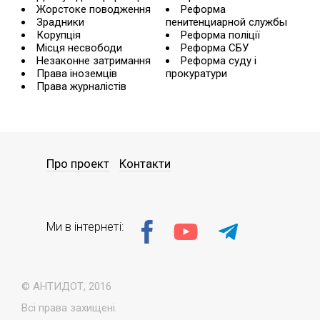
Жорстоке поводження
Реформа
Зрадники
пенитенциарной службы
Корупція
Реформа поліції
Місця несвободи
Реформа СБУ
Незаконне затримання
Реформа суду і
Права іноземців
прокуратури
Права журналістів
Про проект
Контакти
Ми в інтернеті:
© АНТИДОТ, 2016
Всі права захищені.