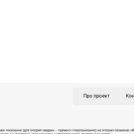
Про проект
Кон
ви посилання (для Інтернет-видань – прямого гіперпосилання) на Інтернет-альманах «Ан