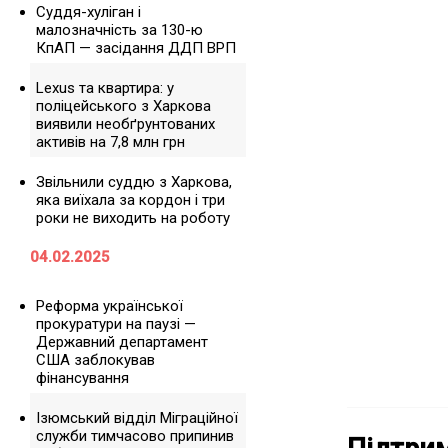
Суддя-хуліган і
малозначність за 130-ю
КпАП — засідання ДДП ВРП
Lexus та квартира: у
поліцейського з Харкова
виявили необґрунтованих
активів на 7,8 млн грн
Звільнили суддю з Харкова,
яка виїхала за кордон і три
роки не виходить на роботу
04.02.2025
Реформа української
прокуратури на паузі —
Державний департамент
США заблокував
фінансування
Ізюмський відділ Міграційної
служби тимчасово припинив