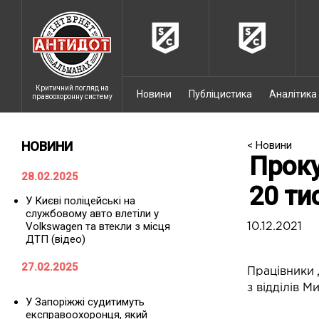
Критичний погляд на
Новини
Публіцистика
Аналітика
правоохоронну систему
НОВИНИ
< Новини
Проку
28.02.2025
20 ти
У Києві поліцейські на
службовому авто влетіли у
Volkswagen та втекли з місця
10.12.2021
ДТП (відео)
27.02.2025
Працівники 
з відділів М
У Запоріжжі судитимуть
експравоохоронця, який