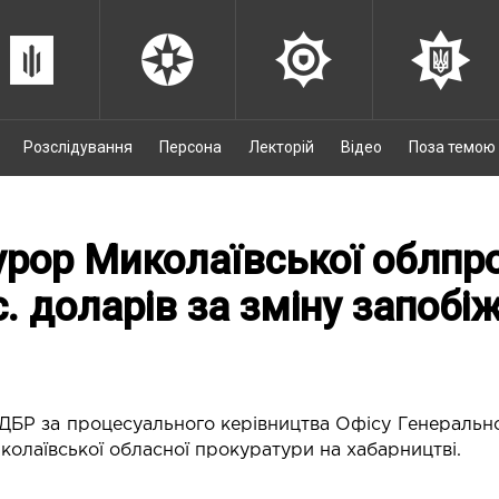
Розслідування
Персона
Лекторій
Відео
Поза темою
рор Миколаївської облпр
с. доларів за зміну запобі
ДБР за процесуального керівництва Офісу Генераль
иколаївської обласної прокуратури на хабарництві.