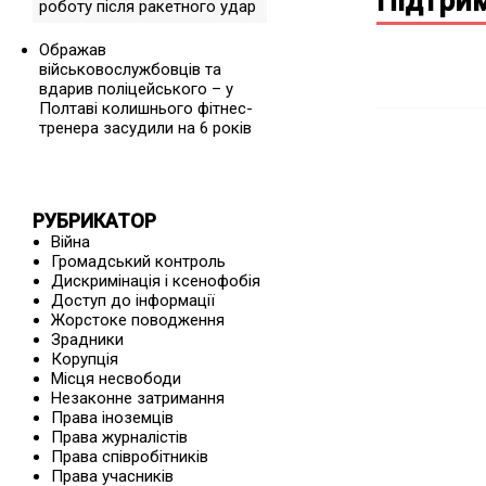
Підтрим
роботу після ракетного удар
Ображав
військовослужбовців та
вдарив поліцейського – у
Полтаві колишнього фітнес-
тренера засудили на 6 років
РУБРИКАТОР
Війна
Громадський контроль
Дискримінація і ксенофобія
Доступ до інформації
Жорстоке поводження
Зрадники
Корупція
Місця несвободи
Незаконне затримання
Права іноземців
Права журналістів
Права співробітників
Права учасників