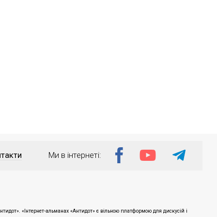
такти
Ми в інтернеті:
тидот». «Інтернет-альманах «Антидот» є вільною платформою для дискусій і