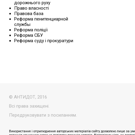
дорожнього руху
Право власності
Правова база
Реформа пенитенциарной
службы
Реформа поліції
Реформа СБУ
Реформа суду і прокуратури
© АНТИДОТ, 2016
Всі права захищені.
Передруковувати з посиланням.
Використання і оприлюднення авторських матеріалів сайту дозволено лише за умо