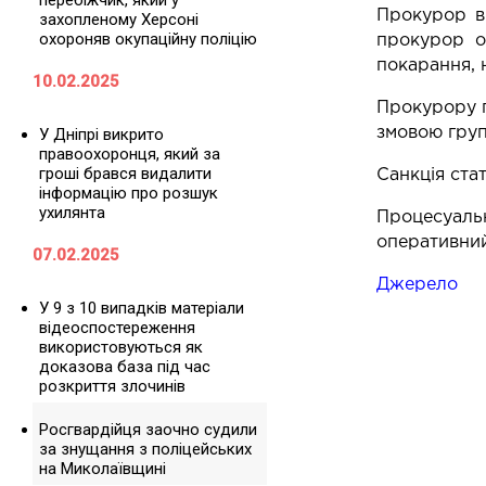
перебіжчик, який у
Прокурор ви
захопленому Херсоні
охороняв окупаційну поліцію
прокурор о
покарання, 
10.02.2025
Прокурору п
У Дніпрі викрито
змовою груп
правоохоронця, який за
гроші брався видалити
Санкція стат
інформацію про розшук
ухилянта
Процесуаль
оперативний
07.02.2025
Джерело
У 9 з 10 випадків матеріали
відеоспостереження
використовуються як
доказова база під час
розкриття злочинів
Росгвардійця заочно судили
за знущання з поліцейських
на Миколаївщині