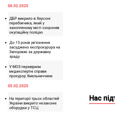
06.02.2025
ДБР викрило в Херсоні
перебіжчика, який у
захопленому місті охороняв
окупаційну поліцію
До 15 років ув’язнення
засуджено експрокурора на
Запоріжжі за державну
зраду
У МОЗ перевірили
медекспертні справи
прокурор Хмельниччини
05.02.2025
Нас пі
На території трьох областей
України викрито незаконні
оборудки у ТСЦ