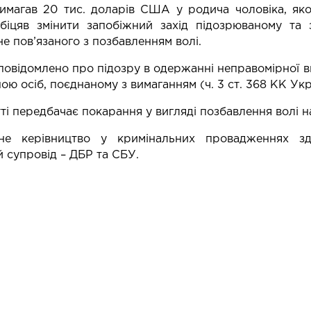
магав 20 тис. доларів США у родича чоловіка, яко
біцяв змінити запобіжний захід підозрюваному та 
не пов’язаного з позбавленням волі.
овідомлено про підозру в одержанні неправомірної
ою осіб, поєднаному з вимаганням (ч. 3 ст. 368 КК Укр
ті передбачає покарання у вигляді позбавлення волі на
не керівництво у кримінальних провадженнях зд
 супровід – ДБР та СБУ.