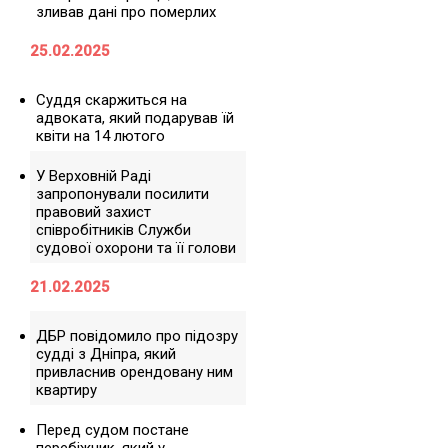
зливав дані про померлих
25.02.2025
Суддя скаржиться на
адвоката, який подарував їй
квіти на 14 лютого
У Верховній Раді
запропонували посилити
правовий захист
співробітників Служби
судової охорони та її голови
21.02.2025
ДБР повідомило про підозру
судді з Дніпра, який
привласнив орендовану ним
квартиру
Перед судом постане