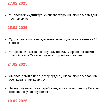
27.02.2025
У Запоріжжі судитимуть експравоохоронця, який зливав дані
про померлих
25.02.2025
Суддя скаржиться на адвоката, який подарував їй квіти на 14
лютого
У Верховній Раді запропонували посилити правовий захист
співробітників Служби судової охорони та її голови
21.02.2025
ДБР повідомило про підозру судді з Дніпра, який привласнив
орендовану ним квартиру
Перед судом постане перебіжчик, який у захопленому Херсоні
охороняв окупаційну поліцію
10.02.2025