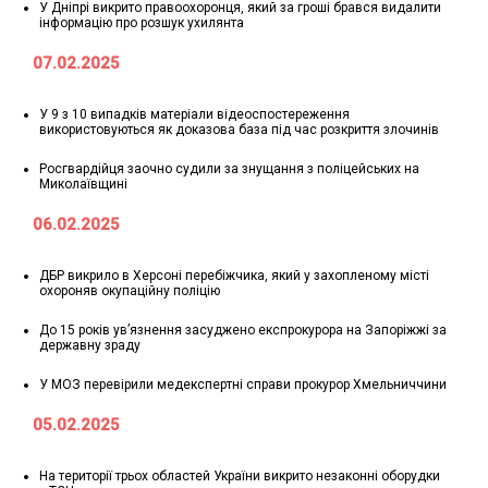
У Дніпрі викрито правоохоронця, який за гроші брався видалити
інформацію про розшук ухилянта
07.02.2025
У 9 з 10 випадків матеріали відеоспостереження
використовуються як доказова база під час розкриття злочинів
Росгвардійця заочно судили за знущання з поліцейських на
Миколаївщині
06.02.2025
ДБР викрило в Херсоні перебіжчика, який у захопленому місті
охороняв окупаційну поліцію
До 15 років ув’язнення засуджено експрокурора на Запоріжжі за
державну зраду
У МОЗ перевірили медекспертні справи прокурор Хмельниччини
05.02.2025
На території трьох областей України викрито незаконні оборудки