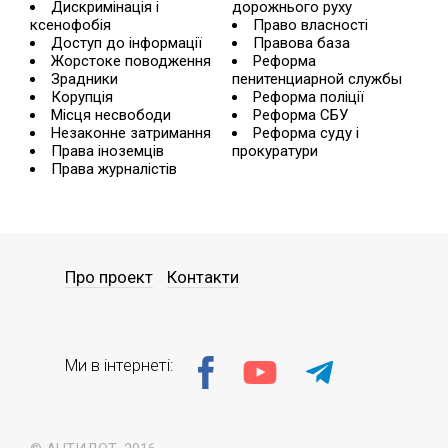
Дискримінація і
дорожнього руху
ксенофобія
Право власності
Доступ до інформації
Правова база
Жорстоке поводження
Реформа
Зрадники
пенитенциарной службы
Корупція
Реформа поліції
Місця несвободи
Реформа СБУ
Незаконне затримання
Реформа суду і
Права іноземців
прокуратури
Права журналістів
Про проект
Контакти
Ми в інтернеті: