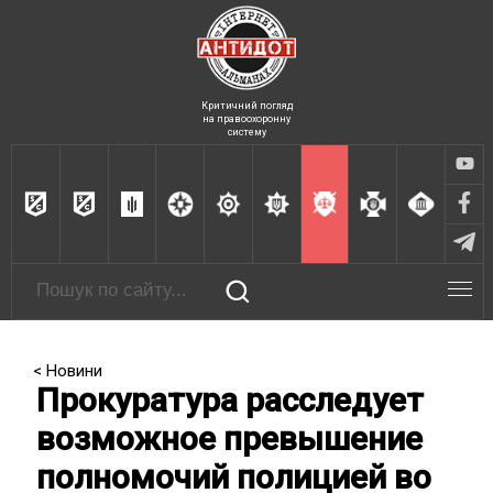
Критичний погляд
на правоохоронну
систему
< Новини
Прокуратура расследует
возможное превышение
полномочий полицией во