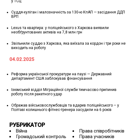
у ТСЦ
Суддя-хуліган і малозначність за 130-ю КпАП — засідання ДДП
ВРП
Lexus та квартира: у поліцейського з Харкова виявили
необґрунтованих активів на 7,8 млн грн
Звільнили суддю з Харкова, яка виїхала за кордон і три роки не
виходить на роботу
04.02.2025
Реформа української прокуратури на паузі — Державний
департамент США заблокував фінансування
Ізюмський відділ Міграційної служби тимчасово припинив
роботу після ракетного удар
Ображав військовослужбовців та вдарив поліцейського – у
Полтаві колишнього фітнес-тренера засудили на 6 років
РУБРИКАТОР
Війна
Права співробітників
Громадський контроль
Права учасників