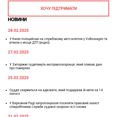
ХОЧУ ПІДТРИМАТИ
НОВИНИ
28.02.2025
У Києві поліцейські на службовому авто влетіли у Volkswagen та
втекли з місця ДТП (відео)
27.02.2025
У Запоріжжі судитимуть експравоохоронця, який зливав дані
про померлих
25.02.2025
Суддя скаржиться на адвоката, який подарував їй квіти на 14
лютого
У Верховній Раді запропонували посилити правовий захист
співробітників Служби судової охорони та її голови
21.02.2025