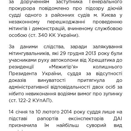
за дорученням заступника Генерального
прокурора повідомлено про підозру діючій
судді одного з районних судів м. Києва у
незаконному перешкоджанні проведенню
мітингів і демонстрацій, вчиненому службовою
особою (ст. 340 КК України).
За даними слідства, заради залякування
мітингувальників, які 29 грудня 2013 року були
учасниками руху автоколони від Хрещатика до
резиденції «Межигір’я» колишнього
Президента України, суддя за відсутності
доказів винуватості притягнула до
адміністративної відповідальності двох осіб за
нібито невиконання водіями вимог про зупинку
(ст. 122-2 КУпАП).
14 січня та 10 лютого 2014 року суддя лише на
підставі рапортів ексінспекторів ДАІ
призначила їм найбільш суворий вид