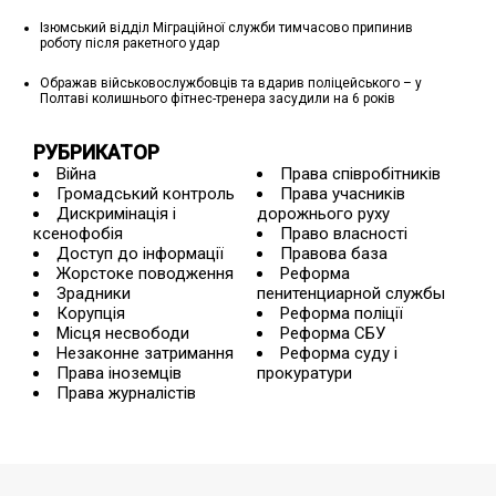
Ізюмський відділ Міграційної служби тимчасово припинив
роботу після ракетного удар
Ображав військовослужбовців та вдарив поліцейського – у
Полтаві колишнього фітнес-тренера засудили на 6 років
РУБРИКАТОР
Війна
Права співробітників
Громадський контроль
Права учасників
Дискримінація і
дорожнього руху
ксенофобія
Право власності
Доступ до інформації
Правова база
Жорстоке поводження
Реформа
Зрадники
пенитенциарной службы
Корупція
Реформа поліції
Місця несвободи
Реформа СБУ
Незаконне затримання
Реформа суду і
Права іноземців
прокуратури
Права журналістів