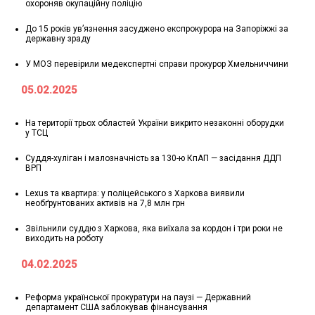
охороняв окупаційну поліцію
До 15 років ув’язнення засуджено експрокурора на Запоріжжі за
державну зраду
У МОЗ перевірили медекспертні справи прокурор Хмельниччини
05.02.2025
На території трьох областей України викрито незаконні оборудки
у ТСЦ
Суддя-хуліган і малозначність за 130-ю КпАП — засідання ДДП
ВРП
Lexus та квартира: у поліцейського з Харкова виявили
необґрунтованих активів на 7,8 млн грн
Звільнили суддю з Харкова, яка виїхала за кордон і три роки не
виходить на роботу
04.02.2025
Реформа української прокуратури на паузі — Державний
департамент США заблокував фінансування