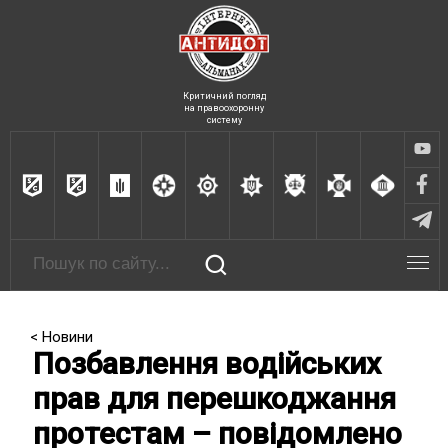
Критичний погляд
на правоохоронну
систему
< Новини
Позбавлення водійських
прав для перешкоджання
протестам – повідомлено