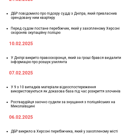
ДБР повідомило про підозру судді з Дніпра, який привласнив
орендовану ним квартиру
Перед судом постане перебіжчик, який у захопленому Херсоні
охороняв окупаційну поліцію
10.02.2025
У Дніпрі викрито правоохоронця, який за гроші брався видалити
інформацію про розшук ухилянта
07.02.2025
У 9 з 10 випадків матеріали відеоспостереження
використовуються як доказова база під час розкриття злочинів
Росгвардійця заочно судили за знущання з поліцейських на
Миколаївщині
06.02.2025
ДБР викрило в Херсоні перебіжчика, який у захопленому місті