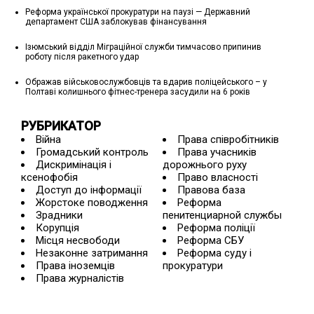
Реформа української прокуратури на паузі — Державний
департамент США заблокував фінансування
Ізюмський відділ Міграційної служби тимчасово припинив
роботу після ракетного удар
Ображав військовослужбовців та вдарив поліцейського – у
Полтаві колишнього фітнес-тренера засудили на 6 років
РУБРИКАТОР
Війна
Права співробітників
Громадський контроль
Права учасників
Дискримінація і
дорожнього руху
ксенофобія
Право власності
Доступ до інформації
Правова база
Жорстоке поводження
Реформа
Зрадники
пенитенциарной службы
Корупція
Реформа поліції
Місця несвободи
Реформа СБУ
Незаконне затримання
Реформа суду і
Права іноземців
прокуратури
Права журналістів