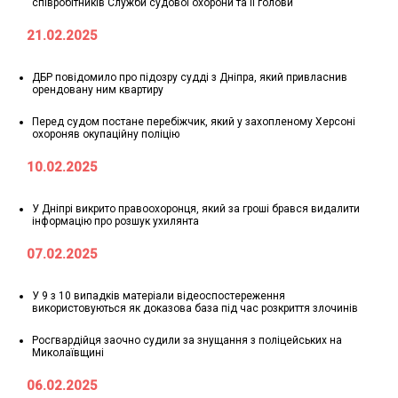
співробітників Служби судової охорони та її голови
21.02.2025
ДБР повідомило про підозру судді з Дніпра, який привласнив
орендовану ним квартиру
Перед судом постане перебіжчик, який у захопленому Херсоні
охороняв окупаційну поліцію
10.02.2025
У Дніпрі викрито правоохоронця, який за гроші брався видалити
інформацію про розшук ухилянта
07.02.2025
У 9 з 10 випадків матеріали відеоспостереження
використовуються як доказова база під час розкриття злочинів
Росгвардійця заочно судили за знущання з поліцейських на
Миколаївщині
06.02.2025