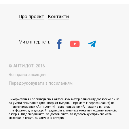
Про проект
Контакти
Ми в інтернеті:
© АНТИДОТ, 2016
Всі права захищені.
Передруковувати з посиланням.
Використання і оприлюднення авторських матеріалів сайту дозволено лише
за умови посилання (для Інтернет-видань – прямого гіперпосилання) на
Інтернет-альманах «Антидот». «Інтернет-альманах «Антидот» є вільною
платформою для дискусій і редакція альманаху може не поділяти позицію
авторів. Відповідальність за достовірність та ідеологічну спрямованість
матеріалів несуть виключно їх автори»