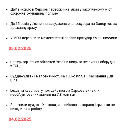
ДБР викрило в Херсоні перебіжчика, який у захопленому місті
охороняв окупаційну поліцію
До 15 років ув’язнення засуджено експрокурора на Запоріжжі за
державну зраду
У МОЗ перевірили медекспертні справи прокурор Хмельниччини
05.02.2025
На території трьох областей України викрито незаконні оборудки
у ТСЦ
Суддя-хуліган і малозначність за 130-ю КпАП — засідання ДДП
ВРП
Lexus та квартира: у поліцейського з Харкова виявили
необґрунтованих активів на 7,8 млн грн
Звільнили суддю з Харкова, яка виїхала за кордон і три роки не
виходить на роботу
04.02.2025