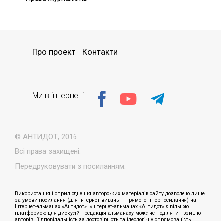
Про проект
Контакти
Ми в інтернеті:
© АНТИДОТ, 2016
Всі права захищені.
Передруковувати з посиланням.
Використання і оприлюднення авторських матеріалів сайту дозволено лише
за умови посилання (для Інтернет-видань – прямого гіперпосилання) на
Інтернет-альманах «Антидот». «Інтернет-альманах «Антидот» є вільною
платформою для дискусій і редакція альманаху може не поділяти позицію
авторів. Відповідальність за достовірність та ідеологічну спрямованість