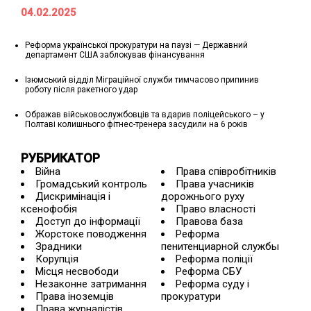
04.02.2025
Реформа української прокуратури на паузі — Державний
департамент США заблокував фінансування
Ізюмський відділ Міграційної служби тимчасово припинив
роботу після ракетного удар
Ображав військовослужбовців та вдарив поліцейського – у
Полтаві колишнього фітнес-тренера засудили на 6 років
РУБРИКАТОР
Війна
Права співробітників
Громадський контроль
Права учасників
Дискримінація і
дорожнього руху
ксенофобія
Право власності
Доступ до інформації
Правова база
Жорстоке поводження
Реформа
Зрадники
пенитенциарной службы
Корупція
Реформа поліції
Місця несвободи
Реформа СБУ
Незаконне затримання
Реформа суду і
Права іноземців
прокуратури
Права журналістів