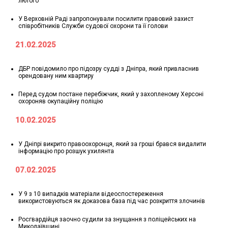
лютого
У Верховній Раді запропонували посилити правовий захист
співробітників Служби судової охорони та її голови
21.02.2025
ДБР повідомило про підозру судді з Дніпра, який привласнив
орендовану ним квартиру
Перед судом постане перебіжчик, який у захопленому Херсоні
охороняв окупаційну поліцію
10.02.2025
У Дніпрі викрито правоохоронця, який за гроші брався видалити
інформацію про розшук ухилянта
07.02.2025
У 9 з 10 випадків матеріали відеоспостереження
використовуються як доказова база під час розкриття злочинів
Росгвардійця заочно судили за знущання з поліцейських на
Миколаївщині