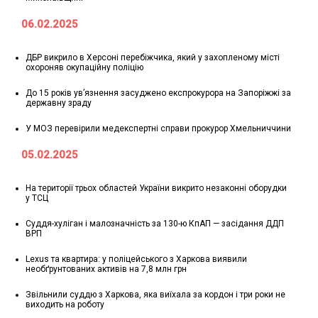
06.02.2025
ДБР викрило в Херсоні перебіжчика, який у захопленому місті
охороняв окупаційну поліцію
До 15 років ув’язнення засуджено експрокурора на Запоріжжі за
державну зраду
У МОЗ перевірили медекспертні справи прокурор Хмельниччини
05.02.2025
На території трьох областей України викрито незаконні оборудки
у ТСЦ
Суддя-хуліган і малозначність за 130-ю КпАП — засідання ДДП
ВРП
Lexus та квартира: у поліцейського з Харкова виявили
необґрунтованих активів на 7,8 млн грн
Звільнили суддю з Харкова, яка виїхала за кордон і три роки не
виходить на роботу