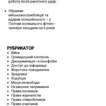
роботу після ракетного удар
Ображав
військовослужбовців та
вдарив поліцейського – у
Полтаві колишнього фітнес-
тренера засудили на 6 років
РУБРИКАТОР
Війна
Громадський контроль
Дискримінація і ксенофобія
Доступ до інформації
Жорстоке поводження
Зрадники
Корупція
Місця несвободи
Незаконне затримання
Права іноземців
Права журналістів
Права співробітників
Права учасників