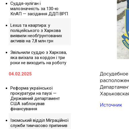
Суддя-хуліган і
малозначність за 130-ю
КпАП — засідання ДДП ВРП
Lexus та квартира: у
поліцейського з Харкова
виявили необґрунтованих
активів на 7,8 млн грн
Звільнили суддю з Харкова,
яка виїхала за кордон і три
роки не виходить на роботу
04.02.2025
Досудебно
расположе
Департамен
Реформа української
прокуратури на паузі —
Харьковска
Державний департамент
США заблокував
Источник
фінансування
Ізюмський відділ Міграційної
служби тимчасово припинив