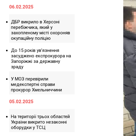
06.02.2025
ДБР викрило в Херсоні
перебіжчика, який у
захопленому місті охороняв
окупаційну поліцію
До 15 років ув’язнення
засуджено експрокурора на
Запоріжжі за державну
зраду
У МОЗ перевірили
медекспертні справи
прокурор Хмельниччини
05.02.2025
На території трьох областей
України викрито незаконні
оборудки у ТСЦ