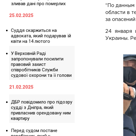
зливав дані про померлих
“По данным 
области в т
25.02.2025
за опасений
Суддя скаржиться на
24 января 
адвоката, який подарував їй
Украины. Ре
квіти на 14 лютого
У Верховній Раді
запропонували посилити
правовий захист
співробітників Служби
судової охорони та її голови
21.02.2025
ДБР повідомило про підозру
судді з Дніпра, який
привласнив орендовану ним
квартиру
Перед судом постане