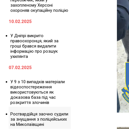
перебіжчик, який у
захопленому Херсоні
охороняв окупаційну поліцію
10.02.2025
У Дніпрі викрито
правоохоронця, який за
гроші брався видалити
інформацію про розшук
ухилянта
07.02.2025
У 9 з 10 випадків матеріали
відеоспостереження
використовуються як
доказова база під час
розкриття злочинів
Росгвардійця заочно судили
за знущання з поліцейських
на Миколаївщині