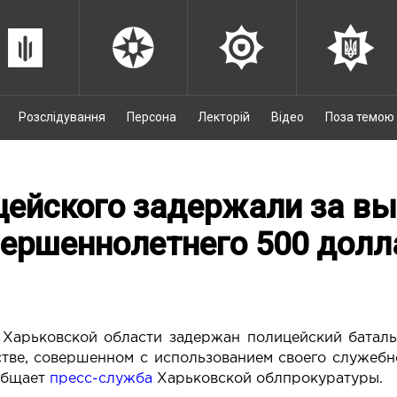
Розслідування
Персона
Лекторій
Відео
Поза темою
ейского задержали за вы
ершеннолетнего 500 дол
 Харьковской области задержан полицейский батал
тве, совершенном с использованием своего служебно
общает
пресс-служба
Харьковской облпрокуратуры.