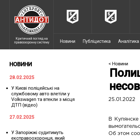
Критичний погляд на
Новини
Публіцистика
Аналітика
правоохоронну систему
НОВИНИ
< Новини
Полиц
28.02.2025
несов
У Києві поліцейські на
службовому авто влетіли у
Volkswagen та втекли з місця
25.01.2022
ДТП (відео)
27.02.2025
В Купянске
вымогательс
У Запоріжжі судитимуть
Об этом со
експравоохоронця, який