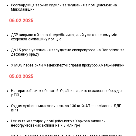
Росгвардійця заочно судили за знущання з поліцейських на
Миколаївщині
06.02.2025
ДБР викрило в Херсоні перебіжчика, який у захопленому місті
охороняв окупаційну поліцію
До 15 років ув’язнення засуджено експрокурора на Запоріжжі за
державну зраду
У МОЗ перевірили медекспертні справи прокурор Хмельниччини
05.02.2025
На території трьох областей України викрито незаконні оборудки
у ТСЦ
Суддя-хуліган і малозначність за 130-ю КпАП — засідання ДДП
ВРП
Lexus та квартира: у поліцейського з Харкова виявили
необґрунтованих активів на 7,8 млн грн