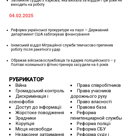
Звільнили суддю з Харкова, яка виїхала за кордон і три роки не
виходить на роботу
04.02.2025
Реформа української прокуратури на паузі — Державний
департамент США заблокував фінансування
Ізюмський відділ Міграційної служби тимчасово припинив
роботу після ракетного удар
Ображав військовослужбовців та вдарив поліцейського – у
Полтаві колишнього фітнес-тренера засудили на 6 років
РУБРИКАТОР
Війна
Права співробітників
Громадський контроль
Права учасників
Дискримінація і
дорожнього руху
ксенофобія
Право власності
Доступ до інформації
Правова база
Жорстоке поводження
Реформа
Зрадники
пенитенциарной службы
Корупція
Реформа поліції
Місця несвободи
Реформа СБУ
Незаконне затримання
Реформа суду і