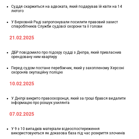
Суддя скаржиться на адвоката, який подарував їй квіти на 14
лютого
У Верховній Раді запропонували посилити правовий захист
співробітників Служби судової охорони та її голови
21.02.2025
ДБР повідомило про підозру судді з Дніпра, який привласнив
орендовану ним квартиру
Перед судом постане перебіжчик, який у захопленому Херсоні
охороняв окупаційну поліцію
10.02.2025
У Дніпрі викрито правоохоронця, який за гроші брався видалити
інформацію про розшук ухилянта
07.02.2025
У 9 з 10 випадків матеріали відеоспостереження
використовуються як доказова база під час розкриття злочинів