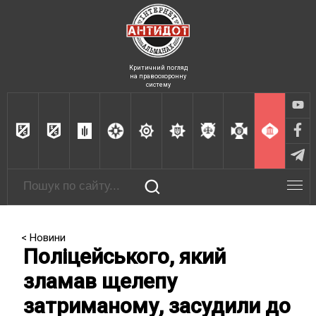
Критичний погляд
на правоохоронну
систему
< Новини
Поліцейського, який
зламав щелепу
затриманому, засудили до