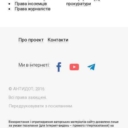
Права іноземців
прокуратури
Права журналістів
Про проект
Контакти
Ми в інтернеті:
© АНТИДОТ, 2016
Всі права захищені.
Передруковувати з посиланням.
Використання і оприлюднення авторських матеріалів сайту дозволено лише
за умови посилання (для Інтернет-видань – прямого гіперпосилання) на