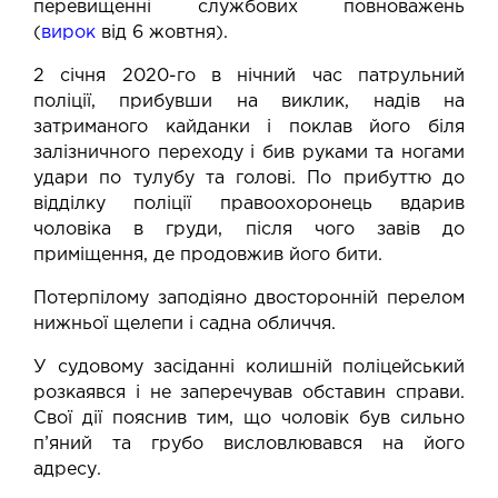
перевищенні службових повноважень
(
вирок
від 6 жовтня).
2 січня 2020-го в нічний час патрульний
поліції, прибувши на виклик, надів на
затриманого кайданки і поклав його біля
залізничного переходу і бив руками та ногами
удари по тулубу та голові. По прибуттю до
відділку поліції правоохоронець вдарив
чоловіка в груди, після чого завів до
приміщення, де продовжив його бити.
Потерпілому заподіяно двосторонній перелом
нижньої щелепи і садна обличчя.
У судовому засіданні колишній поліцейський
розкаявся і не заперечував обставин справи.
Свої дії пояснив тим, що чоловік був сильно
п’яний та грубо висловлювався на його
адресу.