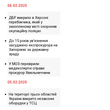
06.02.2025
ДБР викрило в Херсоні
перебіжчика, який у
захопленому місті охороняв
окупаційну поліцію
До 15 років ув’язнення
засуджено експрокурора на
Запоріжжі за державну
зраду
У МОЗ перевірили
медекспертні справи
прокурор Хмельниччини
05.02.2025
На території трьох областей
України викрито незаконні
оборудки у ТСЦ