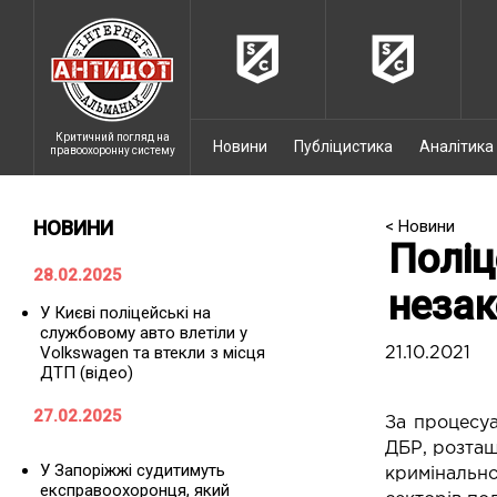
Критичний погляд на
Новини
Публіцистика
Аналітика
правоохоронну систему
НОВИНИ
< Новини
Поліц
28.02.2025
незак
У Києві поліцейські на
службовому авто влетіли у
Volkswagen та втекли з місця
21.10.2021
ДТП (відео)
27.02.2025
За процесуа
ДБР, розташ
У Запоріжжі судитимуть
кримінальн
експравоохоронця, який