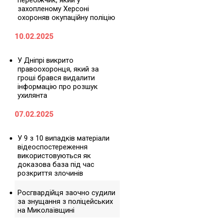
перебіжчик, який у
захопленому Херсоні
охороняв окупаційну поліцію
10.02.2025
У Дніпрі викрито
правоохоронця, який за
гроші брався видалити
інформацію про розшук
ухилянта
07.02.2025
У 9 з 10 випадків матеріали
відеоспостереження
використовуються як
доказова база під час
розкриття злочинів
Росгвардійця заочно судили
за знущання з поліцейських
на Миколаївщині