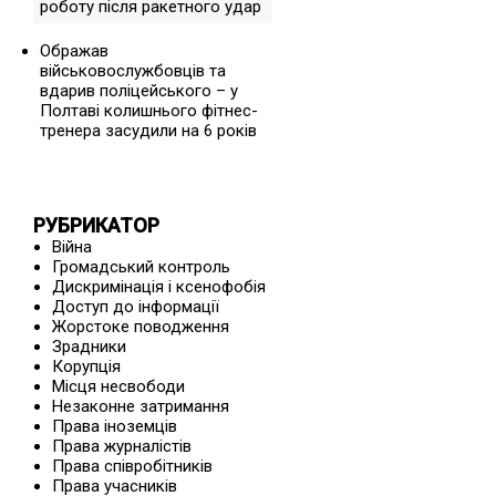
роботу після ракетного удар
Ображав
військовослужбовців та
вдарив поліцейського – у
Полтаві колишнього фітнес-
тренера засудили на 6 років
РУБРИКАТОР
Війна
Громадський контроль
Дискримінація і ксенофобія
Доступ до інформації
Жорстоке поводження
Зрадники
Корупція
Місця несвободи
Незаконне затримання
Права іноземців
Права журналістів
Права співробітників
Права учасників