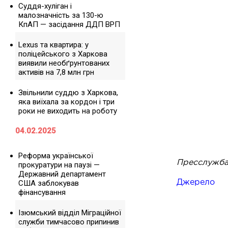
Суддя-хуліган і
малозначність за 130-ю
КпАП — засідання ДДП ВРП
Lexus та квартира: у
поліцейського з Харкова
виявили необґрунтованих
активів на 7,8 млн грн
Звільнили суддю з Харкова,
яка виїхала за кордон і три
роки не виходить на роботу
04.02.2025
Реформа української
Пресслужба 
прокуратури на паузі —
Державний департамент
США заблокував
Джерело
фінансування
Ізюмський відділ Міграційної
служби тимчасово припинив