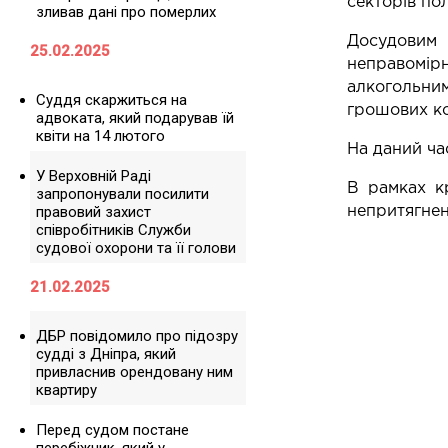
секторів пол
зливав дані про померлих
Досудовим 
25.02.2025
неправомір
алкогольни
Суддя скаржиться на
грошових ко
адвоката, який подарував їй
квіти на 14 лютого
На даний час
У Верховній Раді
В рамках к
запропонували посилити
правовий захист
непритягнен
співробітників Служби
судової охорони та її голови
21.02.2025
ДБР повідомило про підозру
судді з Дніпра, який
привласнив орендовану ним
квартиру
Перед судом постане