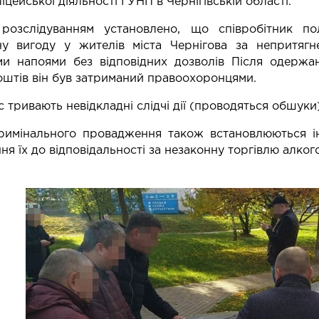
іцейської діяльності ГУНП в Чернігівській області.
розслідуванням установлено, що співробітник пол
ну вигоду у жителів міста Чернігова за непритягне
ми напоями без відповідних дозволів Після одержан
штів він був затриманий правоохоронцями.
 тривають невідкладні слідчі дії (проводяться обшуки)
римінального провадження також встановлюються ін
ня їх до відповідальності за незаконну торгівлю алког