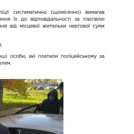
іції систематично (щомісячно) вимагав
ння їх до відповідальності за торгівлю
ня від місцевої жительки чергової суми
.
ші особи, які платили поліцейському за
олем.