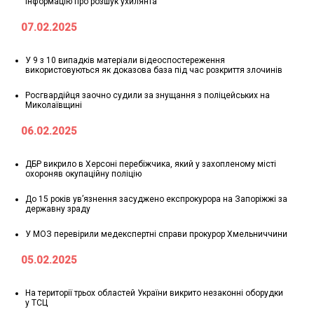
інформацію про розшук ухилянта
07.02.2025
У 9 з 10 випадків матеріали відеоспостереження
використовуються як доказова база під час розкриття злочинів
Росгвардійця заочно судили за знущання з поліцейських на
Миколаївщині
06.02.2025
ДБР викрило в Херсоні перебіжчика, який у захопленому місті
охороняв окупаційну поліцію
До 15 років ув’язнення засуджено експрокурора на Запоріжжі за
державну зраду
У МОЗ перевірили медекспертні справи прокурор Хмельниччини
05.02.2025
На території трьох областей України викрито незаконні оборудки
у ТСЦ