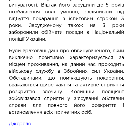
винуватості. Відтак його засудили до 5 років
позбавлення волі умовно, звільнивши від
відбуття покарання з іспитовим строком 3
роки. Засудженому також на 3 роки
заборонили обіймати посади в Національній
поліції України.
Були враховані дані про обвинуваченого, який
виключно позитивно характеризується за
місцем проживання, на даний час проходить
військову службу в Збройних сил України.
Обставинами, що помʼякшують покарання,
вважаються щире каяття та активне сприяння
розкриттю злочину. Колишній поліціянт
зобовʼязався сприяти у зʼясуванні обставин
справи для повного його розкриття і
встановлення всіх причетних осіб.
Джерело