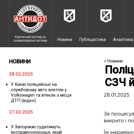
Критичний погляд на
Новини
Публіцистика
Аналітика
правоохоронну систему
НОВИНИ
< Новини
Поліц
28.02.2025
СЗЧ й
У Києві поліцейські на
службовому авто влетіли у
Volkswagen та втекли з місця
28.01.2025
ДТП (відео)
27.02.2025
За процесуа
викрито і п
У Запоріжжі судитимуть
експравоохоронця, який
Їм інкримін