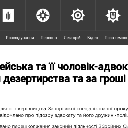
Розслідування
Персона
Лекторій
Відео
Поза темою
ейська та її чоловік-адво
 дезертирства та за грош
льного керівництва Запорізької спеціалізованої прок
овідомлено про підозру адвокату та його дружині-поліц
овано перешкоджання законній діяльності Збройних С