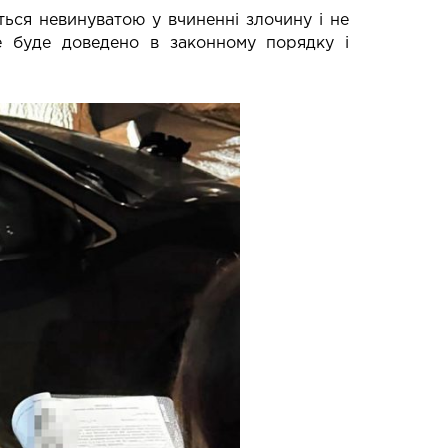
ється невинуватою у вчиненні злочину і не
е буде доведено в законному порядку і