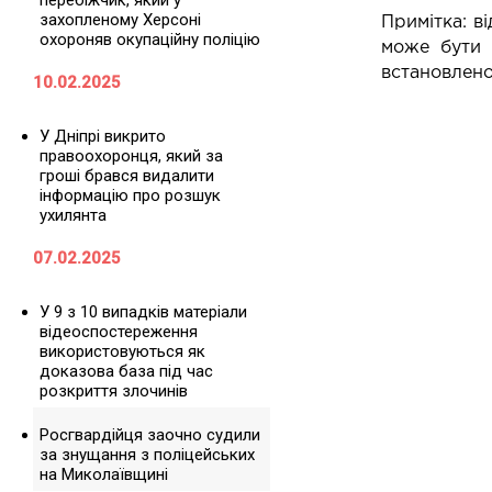
перебіжчик, який у
захопленому Херсоні
Примітка: в
охороняв окупаційну поліцію
може бути 
встановлено
10.02.2025
У Дніпрі викрито
правоохоронця, який за
гроші брався видалити
інформацію про розшук
ухилянта
07.02.2025
У 9 з 10 випадків матеріали
відеоспостереження
використовуються як
доказова база під час
розкриття злочинів
Росгвардійця заочно судили
за знущання з поліцейських
на Миколаївщині