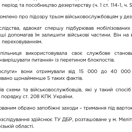
період та пособництво дезертирству (ч. 1 ст. 114-1, ч. 5 
омлено про підозру трьом військовослужбовцям у дезер
лідства, адвокат спершу підбурював мобілізованих
оші допомагав їм залишити військові частини. Він на 
з переховуванням.
пільниця використовувала своє службове станов
«вирішувати питання» із перетином блокпостів.
ослуги» вони отримували від 15 000 до 40 000 
вано щонайменше 5 таких фактів.
ів схеми та військовослужбовців, які у такий спосі
 порядку ст. 208 КПК України.
юваним обрано запобіжні заходи – тримання під вартою
зслідування здійснює ТУ ДБР, розташоване у м. Меліт
зькій області.