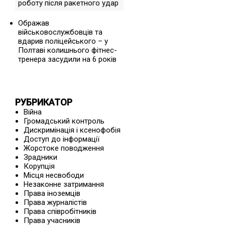
роботу після ракетного удар
Ображав
військовослужбовців та
вдарив поліцейського – у
Полтаві колишнього фітнес-
тренера засудили на 6 років
РУБРИКАТОР
Війна
Громадський контроль
Дискримінація і ксенофобія
Доступ до інформації
Жорстоке поводження
Зрадники
Корупція
Місця несвободи
Незаконне затримання
Права іноземців
Права журналістів
Права співробітників
Права учасників