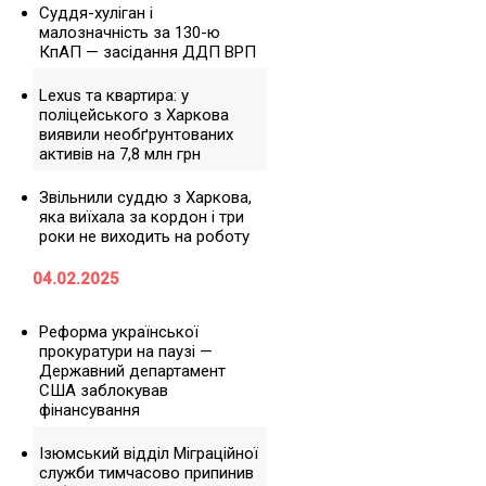
Суддя-хуліган і
малозначність за 130-ю
КпАП — засідання ДДП ВРП
Lexus та квартира: у
поліцейського з Харкова
виявили необґрунтованих
активів на 7,8 млн грн
Звільнили суддю з Харкова,
яка виїхала за кордон і три
роки не виходить на роботу
04.02.2025
Реформа української
прокуратури на паузі —
Державний департамент
США заблокував
фінансування
Ізюмський відділ Міграційної
служби тимчасово припинив