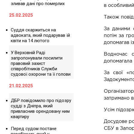
зливав дані про померлих
в особливий 
25.02.2025
Також повід
За даними с
Суддя скаржиться на
адвоката, який подарував їй
потім за гр
квіти на 14 лютого
допомагав і
У Верховній Раді
Водночас с
запропонували посилити
допомагала 
правовий захист
співробітників Служби
За свої «п
судової охорони та її голови
Задокументо
21.02.2025
Організатор
затримано в
ДБР повідомило про підозру
судді з Дніпра, який
Усім підозр
привласнив орендовану ним
квартиру
Досудове ро
Перед судом постане
СБУ в Запорі