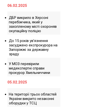
06.02.2025
ДБР викрило в Херсоні
перебіжчика, який у
захопленому місті охороняв
окупаційну поліцію
До 15 років ув’язнення
засуджено експрокурора на
Запоріжжі за державну
зраду
У МОЗ перевірили
медекспертні справи
прокурор Хмельниччини
05.02.2025
На території трьох областей
України викрито незаконні
оборудки у ТСЦ