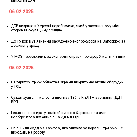
Миколаївщині
06.02.2025
ДБР викрило в Херсоні перебіжчика, який у захопленому місті
охороняв окупаційну поліцію
До 15 років ув’язнення засуджено експрокурора на Запоріжжі за
державну зраду
У МОЗ перевірили медекспертні справи прокурор Хмельниччини
05.02.2025
На території трьох областей України викрито незаконні оборудки
у ТСЦ
Суддя-хуліган і малозначність за 130-ю КпАП — засідання ДДП
ВРП
Lexus та квартира: у поліцейського з Харкова виявили
необґрунтованих активів на 7,8 млн грн
Звільнили суддю з Харкова, яка виїхала за кордон і три роки не
виходить на роботу