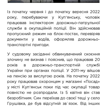
Із початку червня і до початку вересня 2022
року, перебуваючи у Купʼянську, чоловік
працював інспектором дорожньо-патрульної
служби в окупаційній поліції. Він здійснював
пропускний режим на блок-постах, перевіряв
документи у водіїв, оформляв дорожньо-
транспортні пригоди.
У судовому засіданні обвинувачений скоєння
злочину не визнав і пояснив, що працював 20
років в дорожньо-транспортній службі
України при органах поліції. У 2011-му вйшов
на пенсію за вислугою років. На початку 2022
року працював охоронцем у магазині «Посад»
у місті Купʼянськ поки під час окупації товар
повністю не розпродали. Із 5 квітня він став
безробітним. Син переїхав до своєї тещі у село
Грушівка, де був відсутній зв`язок. Від інших