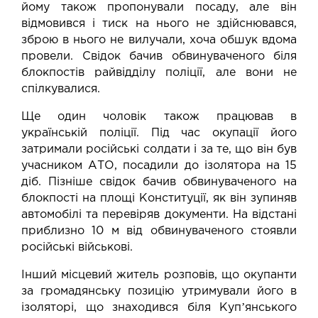
йому також пропонували посаду, але він
відмовився і тиск на нього не здійснювався,
зброю в нього не вилучали, хоча обшук вдома
провели. Свідок бачив обвинуваченого біля
блокпостів райвідділу поліції, але вони не
спілкувалися.
Ще один чоловік також працював в
українській поліції. Під час окупації його
затримали російські солдати і за те, що він був
учасником АТО, посадили до ізолятора на 15
діб. Пізніше свідок бачив обвинуваченого на
блокпості на площі Конституції, як він зупиняв
автомобілі та перевіряв документи. На відстані
приблизно 10 м від обвинуваченого стоявли
російські військові.
Інший місцевий житель розповів, що окупанти
за громадянську позицію утримували його в
ізоляторі, що знаходився біля Купʼянського