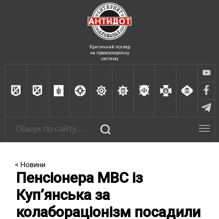
Критичний погляд
на правоохоронну
систему
< Новини
Пенсіонера МВС із
Купʼянська за
колабораціонізм посадили