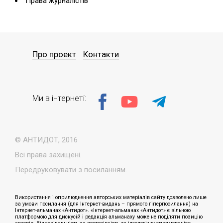
Права журналістів
Про проект
Контакти
Ми в інтернеті:
© АНТИДОТ, 2016
Всі права захищені.
Передруковувати з посиланням.
Використання і оприлюднення авторських матеріалів сайту дозволено лише
за умови посилання (для Інтернет-видань – прямого гіперпосилання) на
Інтернет-альманах «Антидот». «Інтернет-альманах «Антидот» є вільною
платформою для дискусій і редакція альманаху може не поділяти позицію