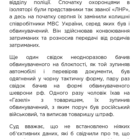
відділу поліції. Спочатку охоронцями в
ізоляторі були представники так званої «ЛНР»,
а десь на початку серпня їх замінили колишні
співробітники МВС України, серед яких був і
обвинувачений. Він здійснював конвоювання
затриманих та розносив передачі від родичів
затриманих.
Ще один свідок неодноразово бачив
обвинуваченого на блокпості, як той зупиняв
автомобілі і перевіряв документи, був
одягнений у чорну тактичну форму, пару раз
свідок бачив на формі обвинуваченого
шеврони рф. Одного разу чоловік їхав на
«Газелі» з товаришем, їх зупинив
обвинувачений, з яким поруч був російський
військовий, та виписав товаришу штраф.
Суд вважає, що не встановлено ніяких
обʼєктивних даних, які б свідчили про те, що