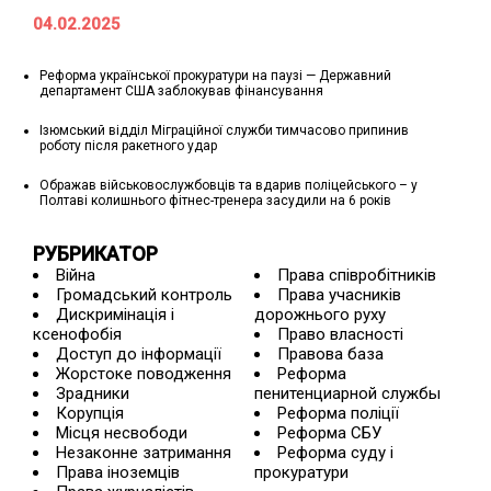
04.02.2025
Реформа української прокуратури на паузі — Державний
департамент США заблокував фінансування
Ізюмський відділ Міграційної служби тимчасово припинив
роботу після ракетного удар
Ображав військовослужбовців та вдарив поліцейського – у
Полтаві колишнього фітнес-тренера засудили на 6 років
РУБРИКАТОР
Війна
Права співробітників
Громадський контроль
Права учасників
Дискримінація і
дорожнього руху
ксенофобія
Право власності
Доступ до інформації
Правова база
Жорстоке поводження
Реформа
Зрадники
пенитенциарной службы
Корупція
Реформа поліції
Місця несвободи
Реформа СБУ
Незаконне затримання
Реформа суду і
Права іноземців
прокуратури