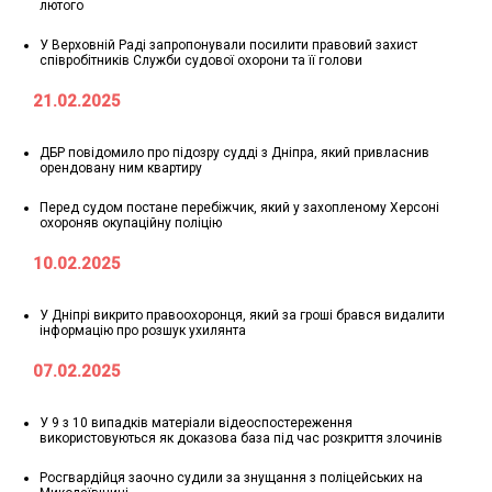
лютого
У Верховній Раді запропонували посилити правовий захист
співробітників Служби судової охорони та її голови
21.02.2025
ДБР повідомило про підозру судді з Дніпра, який привласнив
орендовану ним квартиру
Перед судом постане перебіжчик, який у захопленому Херсоні
охороняв окупаційну поліцію
10.02.2025
У Дніпрі викрито правоохоронця, який за гроші брався видалити
інформацію про розшук ухилянта
07.02.2025
У 9 з 10 випадків матеріали відеоспостереження
використовуються як доказова база під час розкриття злочинів
Росгвардійця заочно судили за знущання з поліцейських на