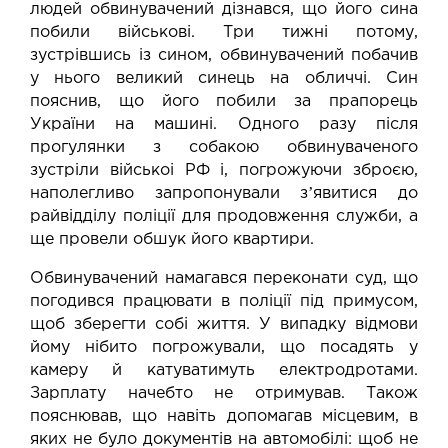
людей обвинувачений дізнався, що його сина
побили військові. Три тижні потому,
зустрівшись із сином, обвинувачений побачив
у нього великий синець на обличчі. Син
пояснив, що його побили за прапорець
України на машині. Одного разу після
прогулянки з собакою обвинуваченого
зустріли військоі РФ і, погрожуючи зброєю,
наполегливо запропонували зʼявитися до
райвідділу поліції для продовження служби, а
ще провели обшук його квартири.
Обвинувачений намагався переконати суд, що
погодився працювати в поліції під примусом,
щоб зберегти собі життя. У випадку відмови
йому нібито погрожували, що посадять у
камеру й катуватимуть електродротами.
Зарплату начебто не отримував. Також
пояснював, що навіть допомагав місцевим, в
яких не було документів на автомобілі: щоб не