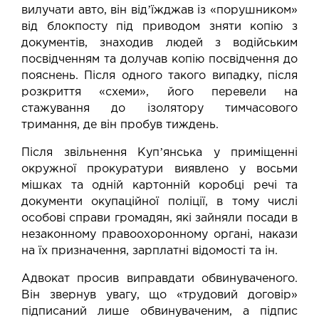
вилучати авто, він відʼїжджав із «порушником»
від блокпосту під приводом зняти копію з
документів, знаходив людей з водійським
посвідченням та долучав копію посвідчення до
пояснень. Після одного такого випадку, після
розкриття «схеми», його перевели на
стажування до ізолятору тимчасового
тримання, де він пробув тиждень.
Після звільнення Купʼянська у приміщенні
окружної прокуратури виявлено у восьми
мішках та одній картонній коробці речі та
документи окупаційної поліції, в тому числі
особові справи громадян, які зайняли посади в
незаконному правоохоронному органі, накази
на їх призначення, зарплатні відомості та ін.
Адвокат просив виправдати обвинуваченого.
Він звернув увагу, що «трудовий договір»
підписаний лише обвинуваченим, а підпис