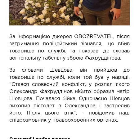
За інформацією джерел OBOZREVATEL, після
затримання поліцейський зізнався, що вбив
товариша по службі, та показав, де сховав
вогнепальну табельну зброю Фахруддінова.
За словами Шевцова, він прийшов до
товариша по службі, коли той був у наряді.
“Стався словесний конфлікт, у розпал якого
Олександр Фахруддінов нібито образив матір
Шевцова. Почалася бійка. Одночасно Шевцов
вихопив пістолет в Олександра і застрелив
його. Після цього втік”, – повідомив наш
співрозмовник у правоохоронних органах.