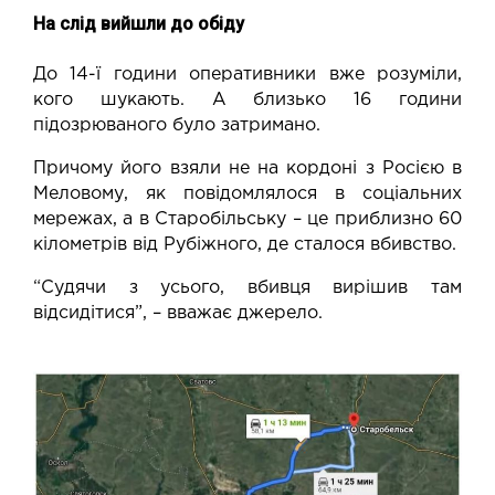
На слід вийшли до обіду
До 14-ї години оперативники вже розуміли,
кого шукають. А близько 16 години
підозрюваного було затримано.
Причому його взяли не на кордоні з Росією в
Меловому, як повідомлялося в соціальних
мережах, а в Старобільську – це приблизно 60
кілометрів від Рубіжного, де сталося вбивство.
“Судячи з усього, вбивця вирішив там
відсидітися”, – вважає джерело.