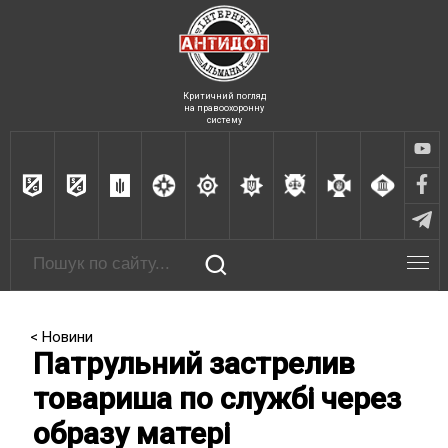
Критичний погляд
на правоохоронну
систему
< Новини
Патрульний застрелив
товариша по службі через
образу матері