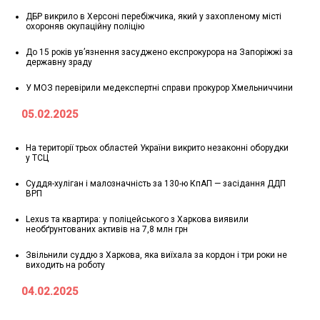
ДБР викрило в Херсоні перебіжчика, який у захопленому місті
охороняв окупаційну поліцію
До 15 років ув’язнення засуджено експрокурора на Запоріжжі за
державну зраду
У МОЗ перевірили медекспертні справи прокурор Хмельниччини
05.02.2025
На території трьох областей України викрито незаконні оборудки
у ТСЦ
Суддя-хуліган і малозначність за 130-ю КпАП — засідання ДДП
ВРП
Lexus та квартира: у поліцейського з Харкова виявили
необґрунтованих активів на 7,8 млн грн
Звільнили суддю з Харкова, яка виїхала за кордон і три роки не
виходить на роботу
04.02.2025