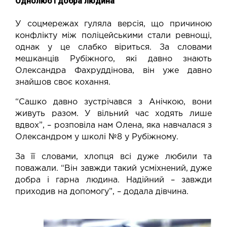
Однолюб і добра людина
У соцмережах гуляла версія, що причиною
конфлікту між поліцейськими стали ревнощі,
однак у це слабко віриться. За словами
мешканців Рубіжного, які давно знають
Олександра Фахруддінова, він уже давно
знайшов своє кохання.
“Сашко давно зустрічався з Анічкою, вони
живуть разом. У вільний час ходять лише
вдвох”, – розповіла нам Олена, яка навчалася з
Олександром у школі №8 у Рубіжному.
За її словами, хлопця всі дуже любили та
поважали. “Він завжди такий усміхнений, дуже
добра і гарна людина. Надійний – завжди
приходив на допомогу”, – додала дівчина.