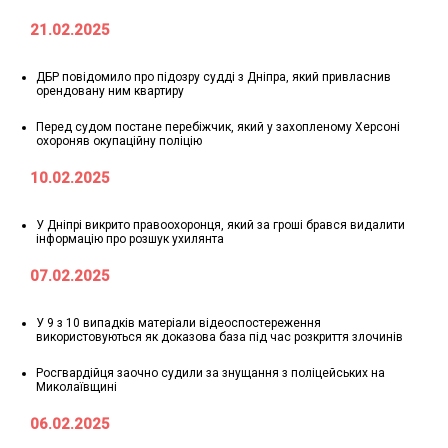
21.02.2025
ДБР повідомило про підозру судді з Дніпра, який привласнив
орендовану ним квартиру
Перед судом постане перебіжчик, який у захопленому Херсоні
охороняв окупаційну поліцію
10.02.2025
У Дніпрі викрито правоохоронця, який за гроші брався видалити
інформацію про розшук ухилянта
07.02.2025
У 9 з 10 випадків матеріали відеоспостереження
використовуються як доказова база під час розкриття злочинів
Росгвардійця заочно судили за знущання з поліцейських на
Миколаївщині
06.02.2025