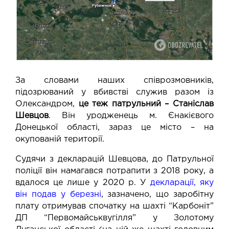
За словами наших співрозмовників,
підозрюваний у вбивстві служив разом із
Олександром,
це теж патрульний – Станіслав
Шевцов
. Він уродженець м. Єнакієвого
Донецької області, зараз це місто – на
окупованій території.
Судячи з декларацій Шевцова, до Патрульної
поліції він намагався потрапити з 2018 року, а
вдалося це лише у 2020 р. У
декларації, яку
він подав у березні
, зазначено, що заробітну
плату отримував спочатку на шахті “Карбоніт”
ДП “Первомайськвугілля” у Золотому