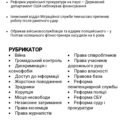
Реформа української прокуратури на паузі — Державний
департамент США заблокував фінансування
Ізюмський відділ Міграційної служби тимчасово припинив
роботу після ракетного удар
Ображав військовослужбовців та вдарив поліцейського – у
Полтаві колишнього фітнес-тренера засудили на 6 років
РУБРИКАТОР
Війна
Права співробітників
Громадський контроль
Права учасників
Дискримінація і
дорожнього руху
ксенофобія
Право власності
Доступ до інформації
Правова база
Жорстоке поводження
Реформа
Зрадники
пенитенциарной службы
Корупція
Реформа поліції
Місця несвободи
Реформа СБУ
Незаконне затримання
Реформа суду і
Права іноземців
прокуратури
Права журналістів