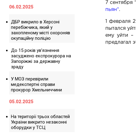
7 сентября 
06.02.2025
пьян
“
.
ДБР викрило в Херсоні
1 февраля 
перебіжчика, який у
пытался уйт
захопленому місті охороняв
ему уйти – 
окупаційну поліцію
предлагал э
До 15 років ув’язнення
засуджено експрокурора на
Запоріжжі за державну
зраду
У МОЗ перевірили
медекспертні справи
прокурор Хмельниччини
05.02.2025
На території трьох областей
України викрито незаконні
оборудки у ТСЦ