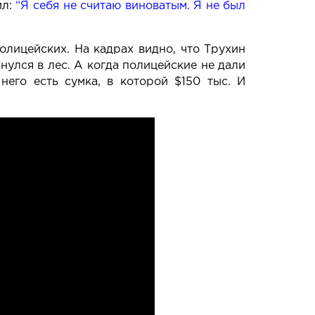
ил:
“
Я себя не считаю виноватым. Я не был
олицейских
. На кадрах видно, что Трухин
нулся в лес. А когда полицейские не дали
 него есть сумка, в которой $150 тыс. И