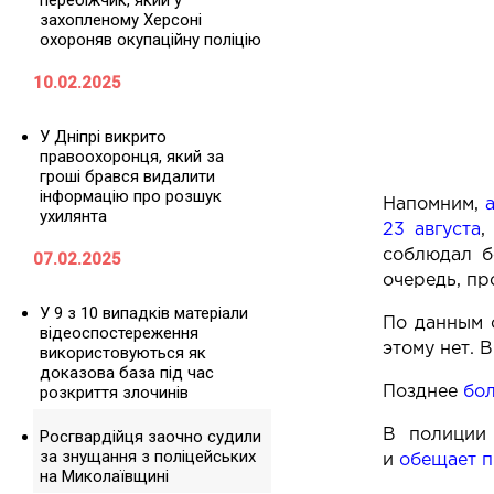
перебіжчик, який у
захопленому Херсоні
охороняв окупаційну поліцію
10.02.2025
У Дніпрі викрито
правоохоронця, який за
гроші брався видалити
інформацію про розшук
Напомним,
ухилянта
23 августа
,
соблюдал б
07.02.2025
очередь, пр
У 9 з 10 випадків матеріали
По данным 
відеоспостереження
этому нет. 
використовуються як
доказова база під час
розкриття злочинів
Позднее
бол
Росгвардійця заочно судили
В полиции
за знущання з поліцейських
и
обещает п
на Миколаївщині