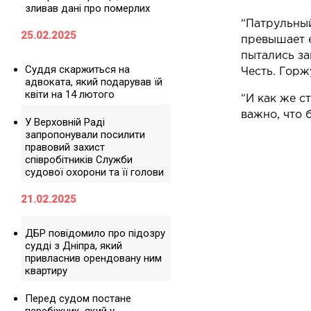
зливав дані про померлих
“Патрульный
25.02.2025
превышает е
пытались за
Суддя скаржиться на
Честь. Горж
адвоката, який подарував їй
квіти на 14 лютого
“И как же с
важно, что 
У Верховній Раді
запропонували посилити
правовий захист
співробітників Служби
судової охорони та її голови
21.02.2025
ДБР повідомило про підозру
судді з Дніпра, який
привласнив орендовану ним
квартиру
Перед судом постане