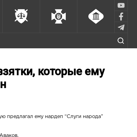
взятки, которые ему
ин
рую предлагал ему нардеп “Слуги народа”
Аваков.