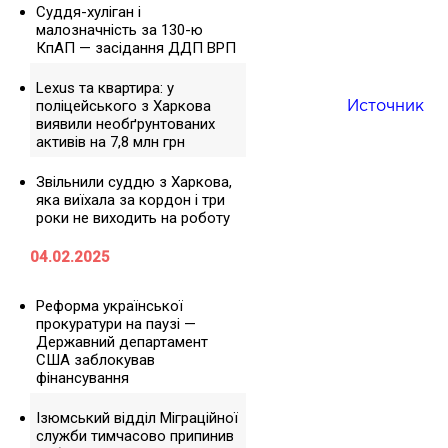
Суддя-хуліган і
малозначність за 130-ю
КпАП — засідання ДДП ВРП
Lexus та квартира: у
поліцейського з Харкова
Источник
виявили необґрунтованих
активів на 7,8 млн грн
Звільнили суддю з Харкова,
яка виїхала за кордон і три
роки не виходить на роботу
04.02.2025
Реформа української
прокуратури на паузі —
Державний департамент
США заблокував
фінансування
Ізюмський відділ Міграційної
служби тимчасово припинив