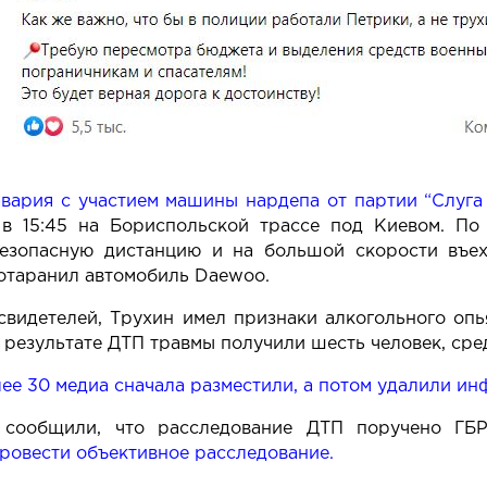
авария с участием машины нардепа от партии “Слуг
 в 15:45 на Бориспольской трассе под Киевом. П
езопасную дистанцию и на большой скорости въех
отаранил автомобиль Daewoo.
свидетелей, Трухин имел признаки алкогольного оп
В результате ДТП травмы получили шесть человек, сре
ее 30 медиа сначала разместили, а потом удалили ин
 сообщили, что
расследование ДТП поручено ГБ
ровести объективное расследование.