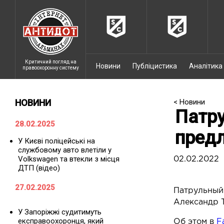
Критичний погляд на
Новини
Публіцистика
Аналітика
правоохоронну систему
НОВИНИ
< Новини
Патру
28.02.2025
предл
У Києві поліцейські на
службовому авто влетіли у
Volkswagen та втекли з місця
02.02.2022
ДТП (відео)
27.02.2025
Патрульный 
Александр 
У Запоріжжі судитимуть
експравоохоронця, який
Об этом в
F