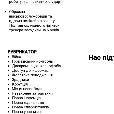
роботу після ракетного удар
Ображав
військовослужбовців та
вдарив поліцейського – у
Полтаві колишнього фітнес-
тренера засудили на 6 років
РУБРИКАТОР
Нас пі
Війна
Громадський контроль
Дискримінація і ксенофобія
Доступ до інформації
Жорстоке поводження
Зрадники
Корупція
Місця несвободи
Незаконне затримання
Права іноземців
Права журналістів
Права співробітників
Права учасників