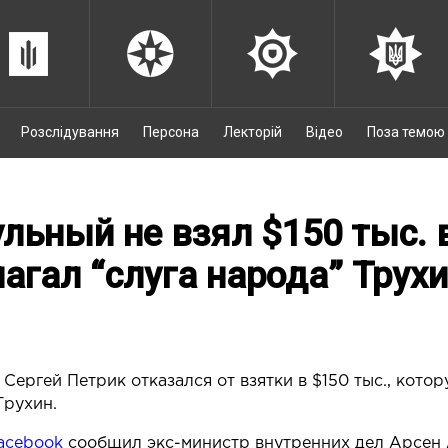
Розслідування
Персона
Лекторій
Відео
Поза темою
льный не взял $150 тыс. 
агал “слуга народа” Трух
Сергей Петрик отказался от взятки в $150 тыс., кото
Трухин.
acebook
сообщил экс-министр внутренних дел Арсен 