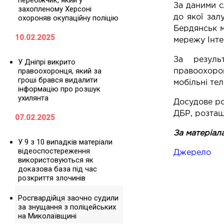
перебіжчик, який у
За даними с
захопленому Херсоні
до якої зал
охороняв окупаційну поліцію
Бердянськ м
10.02.2025
мережу Інте
За резуль
У Дніпрі викрито
правоохоронця, який за
правоохоро
гроші брався видалити
мобільні те
інформацію про розшук
ухилянта
Досудове ро
ДБР, розташ
07.02.2025
За матеріал
У 9 з 10 випадків матеріали
відеоспостереження
Джерело
використовуються як
доказова база під час
розкриття злочинів
Росгвардійця заочно судили
за знущання з поліцейських
на Миколаївщині