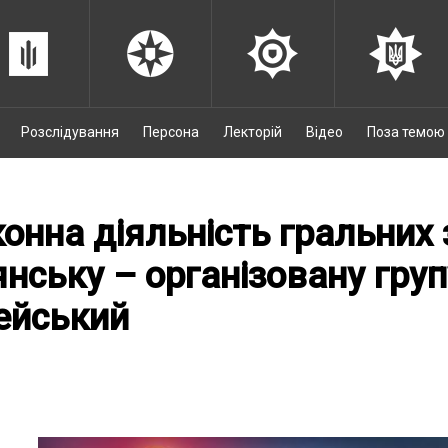
Розслідування
Персона
Лекторій
Відео
Поза темою
онна діяльність гральних 
нську – організовану гру
ейський