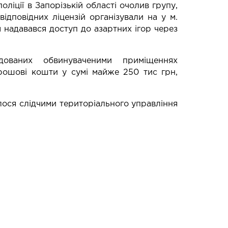
оліції в Запорізькій області очолив групу,
відповідних ліцензій організували на у м.
 надавався доступ до азартних ігор через
дованих обвинуваченими приміщеннях
рошові кошти у сумі майже 250 тис грн,
ося слідчими територіального управління