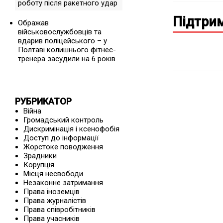
роботу після ракетного удар
Підтрим
Ображав
військовослужбовців та
вдарив поліцейського – у
Полтаві колишнього фітнес-
тренера засудили на 6 років
РУБРИКАТОР
Війна
Громадський контроль
Дискримінація і ксенофобія
Доступ до інформації
Жорстоке поводження
Зрадники
Корупція
Місця несвободи
Незаконне затримання
Права іноземців
Права журналістів
Права співробітників
Права учасників