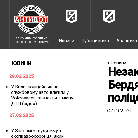
Критичний погляд на
Новини
Публіцистика
Аналітика
правоохоронну систему
НОВИНИ
< Новини
Незак
28.02.2025
Бердя
У Києві поліцейські на
службовому авто влетіли у
поліц
Volkswagen та втекли з місця
ДТП (відео)
07.10.2021
27.02.2025
У Запоріжжі судитимуть
експравоохоронця, який