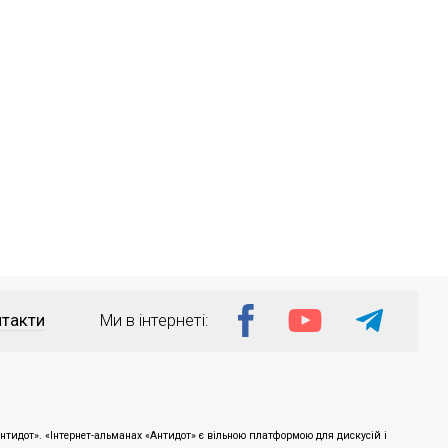
такти
Ми в інтернеті:
тидот». «Інтернет-альманах «Антидот» є вільною платформою для дискусій і