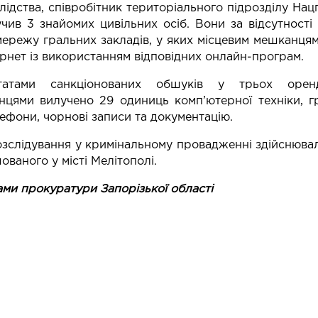
лідства, співробітник територіального підрозділу Нацп
учив 3 знайомих цивільних осіб. Вони за відсутності 
ережу гральних закладів, у яких місцевим мешканцям
рнет із використанням відповідних онлайн-програм.
татами санкціонованих обшуків у трьох орен
нцями вилучено 29 одиниць комп’ютерної техніки, г
лефони, чорнові записи та документацію.
зслідування у кримінальному провадженні здійснювал
ованого у місті Мелітополі.
ами прокуратури Запорізької області