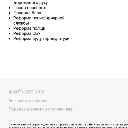
дорожнього руху
Право власності
Правова база
Реформа пенитенциарной
службы
Реформа поліції
Реформа СБУ
Реформа суду і прокуратури
© АНТИДОТ, 2016
Всі права захищені.
Передруковувати з посиланням.
Використання і оприлюднення авторських матеріалів сайту дозволено лише за умо