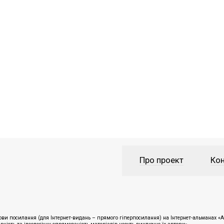
Про проект
Кон
ви посилання (для Інтернет-видань – прямого гіперпосилання) на Інтернет-альманах «Ан