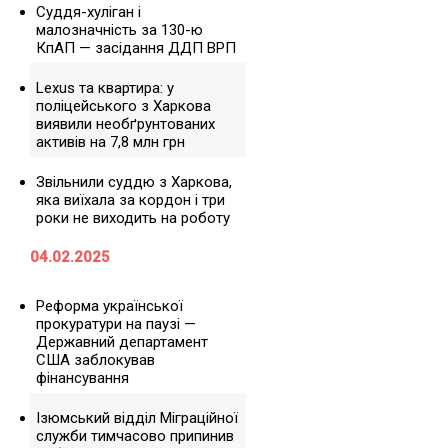
Суддя-хуліган і
малозначність за 130-ю
КпАП — засідання ДДП ВРП
Lexus та квартира: у
поліцейського з Харкова
виявили необґрунтованих
активів на 7,8 млн грн
Звільнили суддю з Харкова,
яка виїхала за кордон і три
роки не виходить на роботу
04.02.2025
Реформа української
прокуратури на паузі —
Державний департамент
США заблокував
фінансування
Ізюмський відділ Міграційної
служби тимчасово припинив