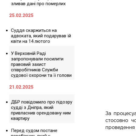
зливав дані про померлих
25.02.2025
Суддя скаржиться на
адвоката, який подарував їй
квіти на 14 лютого
У Верховній Раді
запропонували посилити
правовий захист
співробітників Служби
судової охорони та її голови
21.02.2025
ДБР повідомило про підозру
судді з Дніпра, який
привласнив орендовану ним
За процесуа
квартиру
стосовно чо
проведення аз
Перед судом постане