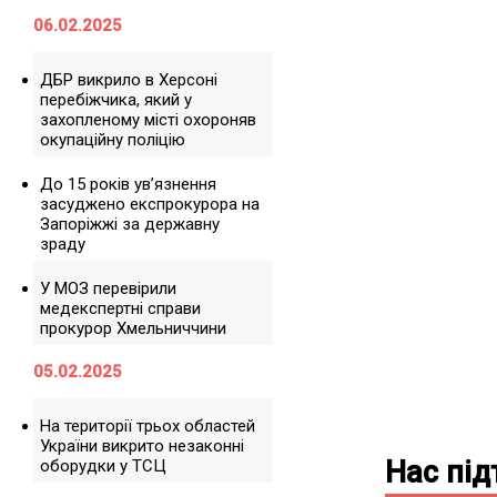
06.02.2025
ДБР викрило в Херсоні
перебіжчика, який у
захопленому місті охороняв
окупаційну поліцію
До 15 років ув’язнення
засуджено експрокурора на
Запоріжжі за державну
зраду
У МОЗ перевірили
медекспертні справи
прокурор Хмельниччини
05.02.2025
На території трьох областей
України викрито незаконні
Нас пі
оборудки у ТСЦ