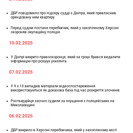
ДБР повідомило про підозру судді з Дніпра, який привласнив
орендовану ним квартиру
Перед судом постане перебіжчик, який у захопленому Херсоні
охороняв окупаційну поліцію
10.02.2025
У Дніпрі викрито правоохоронця, який за гроші брався видалити
інформацію про розшук ухилянта
07.02.2025
У 9 з 10 випадків матеріали відеоспостереження
використовуються як доказова база під час розкриття злочинів
Росгвардійця заочно судили за знущання з поліцейських на
Миколаївщині
06.02.2025
ДБР викрило в Херсоні перебіжчика, який у захопленому місті