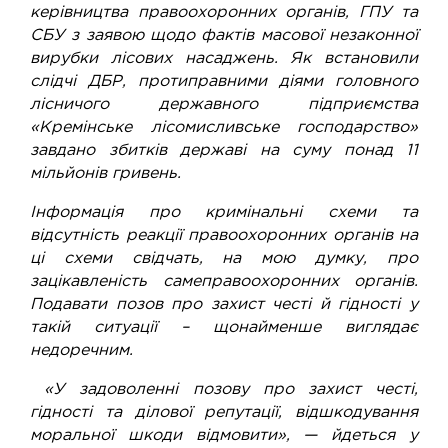
керівництва правоохоронних органів, ГПУ та
СБУ з заявою щодо фактів масової незаконної
вирубки лісових насаджень. Як встановили
слідчі ДБР, протиправними діями головного
лісничого державного підприємства
«Кремінське лісомисливське господарство»
завдано збитків державі на суму понад 11
мільйонів гривень.
Інформація про кримінальні схеми та
відсутність реакції правоохоронних органів на
ці схеми свідчать, на мою думку, про
зацікавленість самеправоохоронних органів.
Подавати позов про захист честі й гідності у
такій ситуації – щонайменше виглядає
недоречним.
«У задоволенні позову про захист честі,
гідності та ділової репутації, відшкодування
моральної шкоди відмовити», — йдеться у