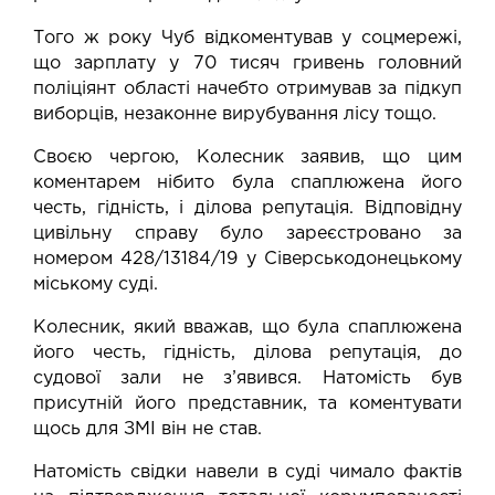
Того ж року Чуб відкоментував у соцмережі,
що зарплату у 70 тисяч гривень головний
поліціянт області начебто отримував за підкуп
виборців, незаконне вирубування лісу тощо.
Своєю чергою, Колесник заявив, що цим
коментарем нібито була спаплюжена його
честь, гідність, і ділова репутація. Відповідну
цивільну справу було зареєстровано за
номером 428/13184/19 у Сіверськодонецькому
міському суді.
Колесник, який вважав, що була спаплюжена
його честь, гідність, ділова репутація, до
судової зали не з’явився. Натомість був
присутній його представник, та коментувати
щось для ЗМІ він не став.
Натомість свідки навели в суді чимало фактів