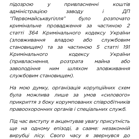
підозрою у привласненні коштів
адміністрацією заводу і ДП
“Первомайськвугілля” було розпочато
кримінальне провадження за частиною 2
статті 364 Кримінального кодексу України
(зловживання владою або службовим
становищем) та за частиною 5 статті 191
Кримінального кодексу України
(привласнення, розтрата майна або
заволодіння ним шляхом зловживання
службовим становищем).
На мою думку, організація корупційних схем
була можлива лише за умов «силового»
прикриття з боку корумпованих співробітників
правоохоронних органів і спеціальних служб.
Під час виступу я акцентував увагу присутність
ще на одному епізоді, а сааме: незаконній
вирубці лісу. Свого часу я звернувся до