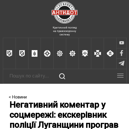
Критичний погляд
на правоохоронну
систему
< Новини
Негативний коментар у
соцмережі: екскерівник
поліції Луганщини програв