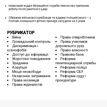
Ізюмський відділ Міграційної служби тимчасово припинив
роботу після ракетного удар
Ображав військовослужбовців та вдарив поліцейського – у
Полтаві колишнього фітнес-тренера засудили на 6 років
РУБРИКАТОР
Війна
Права співробітників
Громадський контроль
Права учасників
Дискримінація і
дорожнього руху
ксенофобія
Право власності
Доступ до інформації
Правова база
Жорстоке поводження
Реформа
Зрадники
пенитенциарной службы
Корупція
Реформа поліції
Місця несвободи
Реформа СБУ
Незаконне затримання
Реформа суду і
Права іноземців
прокуратури
Права журналістів