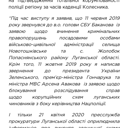
на підтвердження тотальної корумпованості
поліції регіону за часів каденції Колесника.
“Під час виступу я заявив, що 11 червня 2019
року звернувся до в.о. голови СБУ Баканова із
заявою щодо вчинення кримінальних
правопорушень посадовими особами
військово-цивільної адміністрації селища
Новотошківське та с. Жолобок
Попаснянського району Луганської області.
Крім того, 11 жовтня 2019 року я написав
звернення до президента України
Зеленського, прем’єр-міністра Гончарука та
міністра МВС Арсена Авакова із заявою щодо
блокування розслідування справ
щодо корупційних схем луганських
чиновників з боку керівництва Нацполіції.
І тільки 21 квітня 2020 пресслужба
прокуратури Луганської області оприлюднила