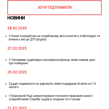
ХОЧУ ПІДТРИМАТИ
НОВИНИ
28.02.2025
У Києві поліцейські на службовому авто влетіли у Volkswagen та
втекли з місця ДТП (відео)
27.02.2025
У Запоріжжі судитимуть експравоохоронця, який зливав дані
про померлих
25.02.2025
Суддя скаржиться на адвоката, який подарував їй квіти на 14
лютого
У Верховній Раді запропонували посилити правовий захист
співробітників Служби судової охорони та її голови
21.02.2025