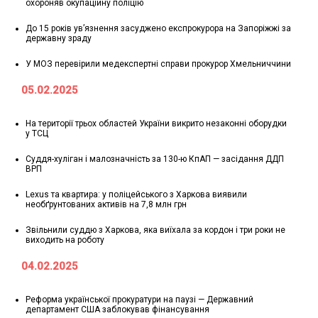
охороняв окупаційну поліцію
До 15 років ув’язнення засуджено експрокурора на Запоріжжі за
державну зраду
У МОЗ перевірили медекспертні справи прокурор Хмельниччини
05.02.2025
На території трьох областей України викрито незаконні оборудки
у ТСЦ
Суддя-хуліган і малозначність за 130-ю КпАП — засідання ДДП
ВРП
Lexus та квартира: у поліцейського з Харкова виявили
необґрунтованих активів на 7,8 млн грн
Звільнили суддю з Харкова, яка виїхала за кордон і три роки не
виходить на роботу
04.02.2025
Реформа української прокуратури на паузі — Державний
департамент США заблокував фінансування