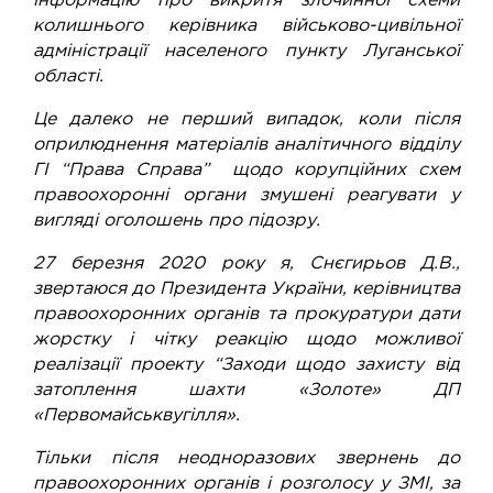
інформацію про викритя злочинної схеми
колишнього керівника військово-цивільної
адміністрації населеного пункту Луганської
області.
Це далеко не перший випадок, коли після
оприлюднення матеріалів аналітичного відділу
ГІ “Права Справа” щодо корупційних схем
правоохоронні органи змушені реагувати у
вигляді оголошень про підозру.
27 березня 2020 року я, Снєгирьов Д.В.,
звертаюся до Президента України, керівництва
правоохоронних органів та прокуратури дати
жорстку і чітку реакцію щодо можливої
реалізації проекту “Заходи щодо захисту від
затоплення шахти «Золоте» ДП
«Первомайськвугілля».
Тільки після неодноразових звернень до
правоохоронних органів і розголосу у ЗМІ, за