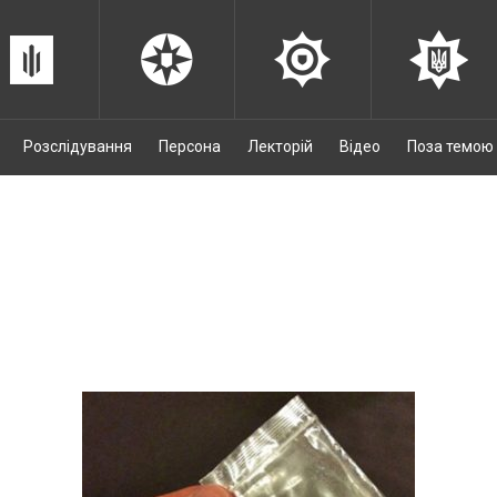
Розслідування
Персона
Лекторій
Відео
Поза темою