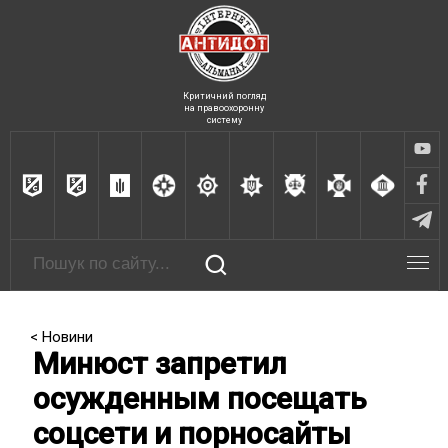
Критичний погляд
на правоохоронну
систему
< Новини
Минюст запретил
осужденным посещать
соцсети и порносайты