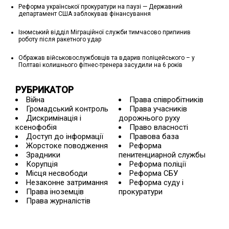
Реформа української прокуратури на паузі — Державний
департамент США заблокував фінансування
Ізюмський відділ Міграційної служби тимчасово припинив
роботу після ракетного удар
Ображав військовослужбовців та вдарив поліцейського – у
Полтаві колишнього фітнес-тренера засудили на 6 років
РУБРИКАТОР
Війна
Права співробітників
Громадський контроль
Права учасників
Дискримінація і
дорожнього руху
ксенофобія
Право власності
Доступ до інформації
Правова база
Жорстоке поводження
Реформа
Зрадники
пенитенциарной службы
Корупція
Реформа поліції
Місця несвободи
Реформа СБУ
Незаконне затримання
Реформа суду і
Права іноземців
прокуратури
Права журналістів