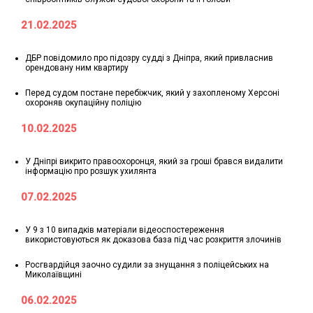
21.02.2025
ДБР повідомило про підозру судді з Дніпра, який привласнив
орендовану ним квартиру
Перед судом постане перебіжчик, який у захопленому Херсоні
охороняв окупаційну поліцію
10.02.2025
У Дніпрі викрито правоохоронця, який за гроші брався видалити
інформацію про розшук ухилянта
07.02.2025
У 9 з 10 випадків матеріали відеоспостереження
використовуються як доказова база під час розкриття злочинів
Росгвардійця заочно судили за знущання з поліцейських на
Миколаївщині
06.02.2025