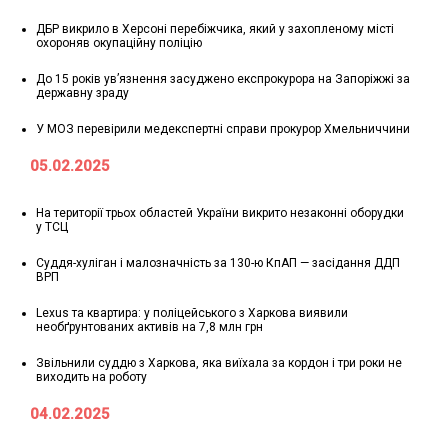
ДБР викрило в Херсоні перебіжчика, який у захопленому місті
охороняв окупаційну поліцію
До 15 років ув’язнення засуджено експрокурора на Запоріжжі за
державну зраду
У МОЗ перевірили медекспертні справи прокурор Хмельниччини
05.02.2025
На території трьох областей України викрито незаконні оборудки
у ТСЦ
Суддя-хуліган і малозначність за 130-ю КпАП — засідання ДДП
ВРП
Lexus та квартира: у поліцейського з Харкова виявили
необґрунтованих активів на 7,8 млн грн
Звільнили суддю з Харкова, яка виїхала за кордон і три роки не
виходить на роботу
04.02.2025