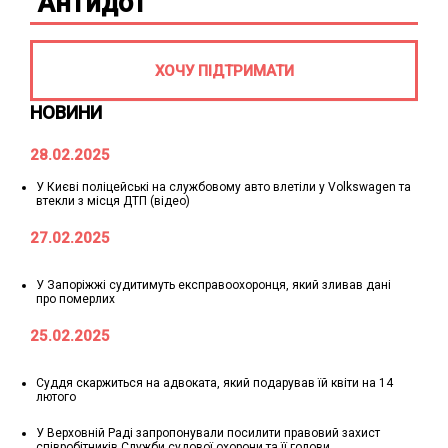
"Антидот"
ХОЧУ ПІДТРИМАТИ
НОВИНИ
28.02.2025
У Києві поліцейські на службовому авто влетіли у Volkswagen та
втекли з місця ДТП (відео)
27.02.2025
У Запоріжжі судитимуть експравоохоронця, який зливав дані
про померлих
25.02.2025
Суддя скаржиться на адвоката, який подарував їй квіти на 14
лютого
У Верховній Раді запропонували посилити правовий захист
співробітників Служби судової охорони та її голови