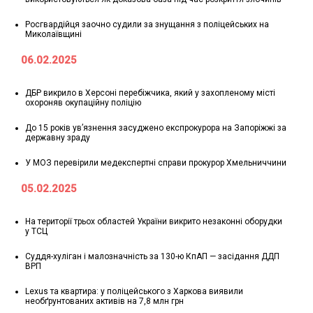
Росгвардійця заочно судили за знущання з поліцейських на
Миколаївщині
06.02.2025
ДБР викрило в Херсоні перебіжчика, який у захопленому місті
охороняв окупаційну поліцію
До 15 років ув’язнення засуджено експрокурора на Запоріжжі за
державну зраду
У МОЗ перевірили медекспертні справи прокурор Хмельниччини
05.02.2025
На території трьох областей України викрито незаконні оборудки
у ТСЦ
Суддя-хуліган і малозначність за 130-ю КпАП — засідання ДДП
ВРП
Lexus та квартира: у поліцейського з Харкова виявили
необґрунтованих активів на 7,8 млн грн