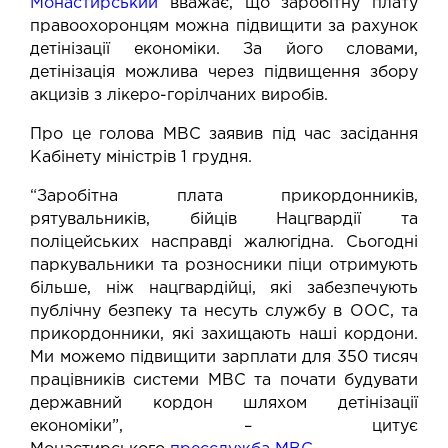
Монастирський
вважає, що заробітну плату
правоохоронцям можна підвищити за рахунок
детінізації економіки. За його словами,
детінізація можлива через підвищення збору
акцизів з лікеро-горілчаних виробів.
Про це голова МВС заявив під час засідання
Кабінету міністрів 1 грудня.
“Заробітна плата прикордонників,
рятувальників, бійців Нацгвардії та
поліцейських насправді жалюгідна. Сьогодні
паркувальники та розносники піци отримують
більше, ніж нацгвардійці, які забезпечують
публічну безпеку та несуть службу в ООС, та
прикордонники, які захищають наші кордони.
Ми можемо підвищити зарплати для 350 тисяч
працівників системи МВС та почати будувати
державний кордон шляхом детінізації
економіки”, – цитує