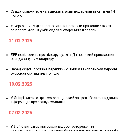
Суддя скаржиться на адвоката, який подарував їй квіти на 14
лютого
У Верховній Раді запропонували посилити правовий захист
співробітників Служби судової охорони та її голови
21.02.2025
ДБР повідомило про підозру судді з Дніпра, який привласнив
орендовану ним квартиру
Перед судом постане перебіжчик, який у захопленому Херсоні
охороняв окупаційну поліцію
10.02.2025
У Дніпрі викрито правоохоронця, який за гроші брався видалити
інформацію про розшук ухилянта
07.02.2025
У 9 з 10 випадків матеріали відеоспостереження
використовуються як доказова база під час розкриття злочинів