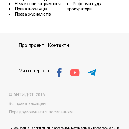
Незаконне затримання
Реформа суду і
Права іноземців
прокуратури
Права журналістів
Про проект
Контакти
Ми в інтернеті:
© АНТИДОТ, 2016
Всі права захищені.
Передруковувати з посиланням.
Використання і оприлюднення авторських матеріалів сайту дозволено лише