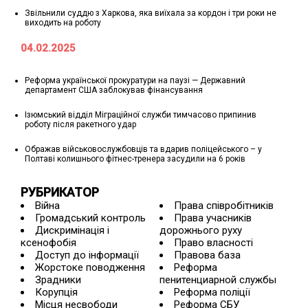
Звільнили суддю з Харкова, яка виїхала за кордон і три роки не
виходить на роботу
04.02.2025
Реформа української прокуратури на паузі — Державний
департамент США заблокував фінансування
Ізюмський відділ Міграційної служби тимчасово припинив
роботу після ракетного удар
Ображав військовослужбовців та вдарив поліцейського – у
Полтаві колишнього фітнес-тренера засудили на 6 років
РУБРИКАТОР
Війна
Права співробітників
Громадський контроль
Права учасників
Дискримінація і
дорожнього руху
ксенофобія
Право власності
Доступ до інформації
Правова база
Жорстоке поводження
Реформа
Зрадники
пенитенциарной службы
Корупція
Реформа поліції
Місця несвободи
Реформа СБУ