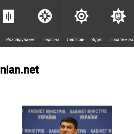
Розслідування
Персона
Лекторій
Відео
Поза темою
unian.net