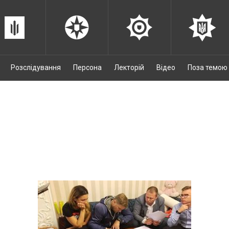
Розслідування
Персона
Лекторій
Відео
Поза темою