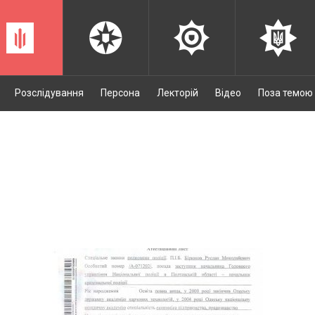
Розслідування
Персона
Лекторій
Відео
Поза темою