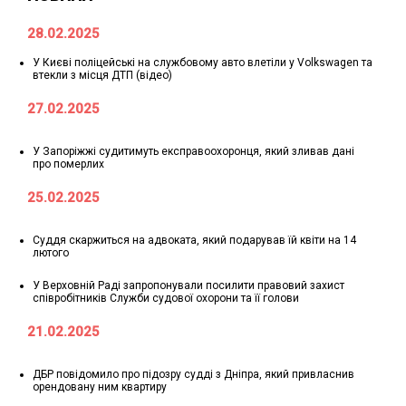
28.02.2025
У Києві поліцейські на службовому авто влетіли у Volkswagen та
втекли з місця ДТП (відео)
27.02.2025
У Запоріжжі судитимуть експравоохоронця, який зливав дані
про померлих
25.02.2025
Суддя скаржиться на адвоката, який подарував їй квіти на 14
лютого
У Верховній Раді запропонували посилити правовий захист
співробітників Служби судової охорони та її голови
21.02.2025
ДБР повідомило про підозру судді з Дніпра, який привласнив
орендовану ним квартиру