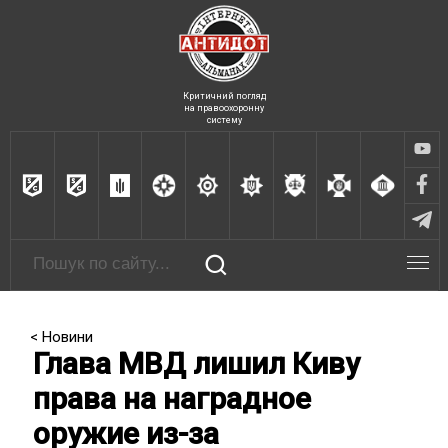
Критичний погляд
на правоохоронну
систему
< Новини
Глава МВД лишил Киву
права на наградное
оружие из-за