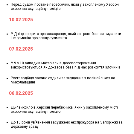
Перед судом постане перебіжчик, який у захопленому Херсоні
охороняв окупаційну поліцію
10.02.2025
У Дніпрі викрито правоохоронця, який за гроші брався видалити
інформацію про розшук ухилянта
07.02.2025
У 9 з 10 випадків матеріали відеоспостереження
використовуються як доказова база під час розкриття злочинів
Росгвардійця заочно судили за знущання з поліцейських на
Миколаївщині
06.02.2025
ДБР викрило в Херсоні перебіжчика, який у захопленому місті
охороняв окупаційну поліцію
До 15 років ув’язнення засуджено експрокурора на Запоріжжі за
державну зраду