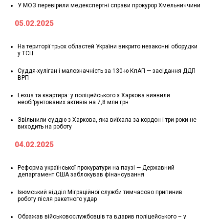
У МОЗ перевірили медекспертні справи прокурор Хмельниччини
05.02.2025
На території трьох областей України викрито незаконні оборудки
у ТСЦ
Суддя-хуліган і малозначність за 130-ю КпАП — засідання ДДП
ВРП
Lexus та квартира: у поліцейського з Харкова виявили
необґрунтованих активів на 7,8 млн грн
Звільнили суддю з Харкова, яка виїхала за кордон і три роки не
виходить на роботу
04.02.2025
Реформа української прокуратури на паузі — Державний
департамент США заблокував фінансування
Ізюмський відділ Міграційної служби тимчасово припинив
роботу після ракетного удар
Ображав військовослужбовців та вдарив поліцейського – у