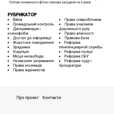
Полтаві колишнього фітнес-тренера засудили на 6 років
РУБРИКАТОР
Війна
Права співробітників
Громадський контроль
Права учасників
Дискримінація і
дорожнього руху
ксенофобія
Право власності
Доступ до інформації
Правова база
Жорстоке поводження
Реформа
Зрадники
пенитенциарной службы
Корупція
Реформа поліції
Місця несвободи
Реформа СБУ
Незаконне затримання
Реформа суду і
Права іноземців
прокуратури
Права журналістів
Про проект
Контакти