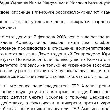
Рады Украины Ивана Марусенко и Михаила Криворучк
своей странице в
Фейсбуке
рассказал журналист Иван
онно закрыло уголовное дело, прикрывая нардеп
рналист.
то этот депутат 7 февраля 2018 возле зала заседан
ихаила Криворучкина, вырвал наши два телефон
головное производство в отношении воспрепятствов
то в этот же день. Даже тогдашний Генпрокурор Юри
епутата Пономарева и, лично выступая на Комитете 
депутата
, опираясь не только на украинское законод
ло в силу разных причин затянулась на два года, и в н
ывается, исключительно с целью закрыть его”, – пояс
рыть уголовное дело следователь ГБР Амелин реши
бщение двух депутатов, которые посреди Рады гр
когда депутат
Сергей Соболев с трибуны Верховно
 действиях, а фактически в диверсии против укр
у беседу, по мнению следователя ГБР Амелина, дол