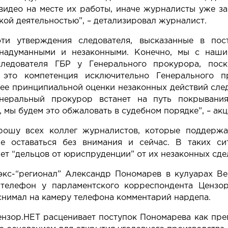
видео на месте их работы, иначе журналисты уже з
ой деятельностью”, – детализировал журналист.
эти утверждения следователя, высказанные в пос
надуманными и незаконными. Конечно, мы с наши
ледователя ГБР у Генерального прокурора, поск
 это компетенция исключительно Генерального 
ее принципиальной оценки незаконных действий след
неральный прокурор встанет на путь покрывания
 мы будем это обжаловать в судебном порядке”, – ак
рошу всех коллег журналистов, которые поддержа
не оставаться без внимания и сейчас. В таких с
ет “дельцов от юриспруденции” от их незаконных сдел
экс-“регионал” Александр Пономарев в кулуарах 
 телефон
у парламентского корреспондента Цензор
нимал на камеру телефона комментарий нардепа.
ензор.НЕТ
расценивает поступок Пономарева как пре