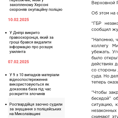
перебіжчик, який у
Верховной 
захопленому Херсоні
охороняв окупаційну поліцію
Об этом на 
10.02.2025
“ГБР незак
сообщил жу
У Дніпрі викрито
правоохоронця, який за
“Напомню, ч
гроші брався видалити
коллегу М
інформацію про розшук
ухилянта
убежать
. У
было откры
07.02.2025
действиях д
со стороны 
У 9 з 10 випадків матеріали
суда. Но де
відеоспостереження
теперь оказ
використовуються як
доказова база під час
“Чтобы зак
розкриття злочинів
беседой” о
Росгвардійця заочно судили
ситуацию, 
за знущання з поліцейських
незаконных
на Миколаївщині
снимают эт