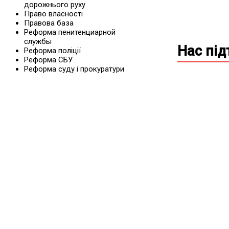
дорожнього руху
Право власності
Правова база
Реформа пенитенциарной
службы
Нас пі
Реформа поліції
Реформа СБУ
Реформа суду і прокуратури