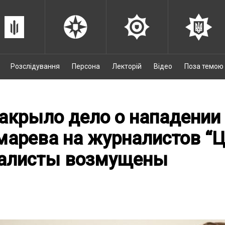
Розслідування
Персона
Лекторій
Відео
Поза темою
акрыло дело о нападении
арева на журналистов “Ц
алисты возмущены