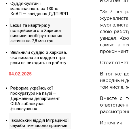
и считает э
Суддя-хуліган і
малозначність за 130-ю
“За 7 лет 
КпАП — засідання ДДП ВРП
журналиста
Lexus та квартира: у
журналистам
поліцейського з Харкова
свою работу
виявили необґрунтованих
увидел. Кр
активів на 7,8 млн грн
самые агре
прокоммент
Звільнили суддю з Харкова,
яка виїхала за кордон і три
роки не виходить на роботу
Стоит отмет
04.02.2025
В тот же д
народным д
том числе, 
Реформа української
прокуратури на паузі —
Державний департамент
Вместе с т
США заблокував
ответствен
фінансування
рассмотрени
Ізюмський відділ Міграційної
Источник
служби тимчасово припинив