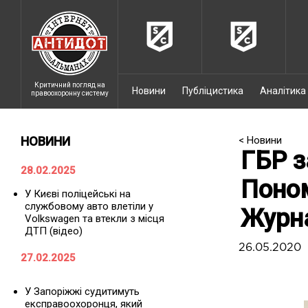
Критичний погляд на
Новини
Публіцистика
Аналітика
правоохоронну систему
НОВИНИ
< Новини
ГБР з
28.02.2025
Поном
У Києві поліцейські на
службовому авто влетіли у
Журн
Volkswagen та втекли з місця
ДТП (відео)
26.05.2020
27.02.2025
У Запоріжжі судитимуть
експравоохоронця, який