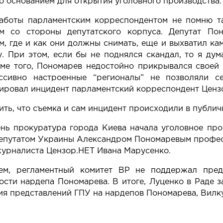
то основанием для открытия уголовного производства.
работы парламентским корреспондентом не помню т
м со стороны депутатского корпуса. Депутат Пон
, где и как они должны снимать, еще и выхватил к
. При этом, если бы не поднялся скандал, то я ду
оме того, Пономарев недостойно прикрывался своей
ссивно настроенные “регионалы” не позволяли се
ировал инцидент парламентский корреспондент
Ценз
ить, что съемка и сам инцидент происходили в публич
ень
прокуратура города Киева начала уголовное про
епутатом Украины Александром Пономаревым профес
журналиста Цензор.НЕТ Ивана Марусенко.
ем, регламентный комитет ВР
не поддержал пред
ности нардепа Пономарева
. В итоге,
Луценко в Раде з
я представлений ГПУ на нардепов Пономарева, Вилку