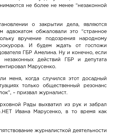
анимаются не более не менее “незаконной
тановлении о закрытии дела, являются
м адвокатом обжаловали это “странное
ольку вручение подозрения народному
прокурора. И будем ждать от госпожи
ователя ГБР Амелина. Ну и конечно, если
 незаконных действий ГБР и депутата
центировал Марусенко.
ли меня, когда случился этот досадный
итуациях только общественный резонанс
ок”, – призвал журналист.
Верховной Рады
выхватил из рук и забрал
.НЕТ Ивана Марусенко, в то время как
пятствование журналисткой деятельности