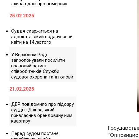
зливав дані про померлих
25.02.2025
Суддя скаржиться на
адвоката, який подарував їй
квіти на 14 лютого
У Верховній Раді
запропонували посилити
правовий захист
співробітників Служби
судової охорони та її голови
21.02.2025
ДБР повідомило про підозру
судді з Дніпра, який
привласнив орендовану ним
квартиру
Государств
Перед судом постане
“Оппозицио