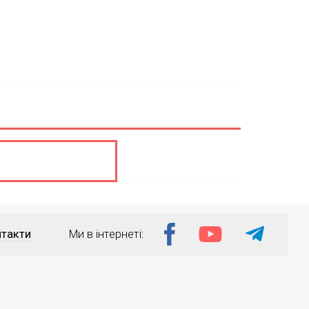
такти
Ми в інтернеті: