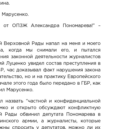
ина.
 Марусенко.
а от ОПЗЖ Александра Пономарева!” –
ий Верховной Рады
напал на меня и моего
а, когда мы снимали его, и пытался
ания законной деятельности журналистов
й Луценко увидел состав преступления в
ВР,
час доказывал факт нарушения закона
ательство, но и на практику Европейского
ачале этого года было передано в ГБР, как
нил Марусенко.
л назвать “частной и конфиденциальной
омко и открыто обсуждают конфликтную
й Рады обвинил депутата Пономарева
в
аинского армии, а журналисты, которые
жны спросить у депутатов, можно ли их