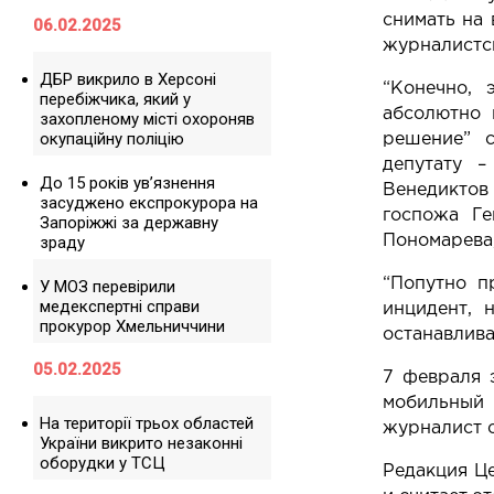
снимать на 
06.02.2025
журналистск
ДБР викрило в Херсоні
“Конечно, 
перебіжчика, який у
абсолютно 
захопленому місті охороняв
окупаційну поліцію
решение” с
депутату –
До 15 років ув’язнення
Венедиктов 
засуджено експрокурора на
госпожа Ге
Запоріжжі за державну
Пономарева,
зраду
“Попутно п
У МОЗ перевірили
медекспертні справи
инцидент, 
прокурор Хмельниччини
останавлива
05.02.2025
7 февраля 
мобильный
На території трьох областей
журналист с
України викрито незаконні
оборудки у ТСЦ
Редакция
Ц