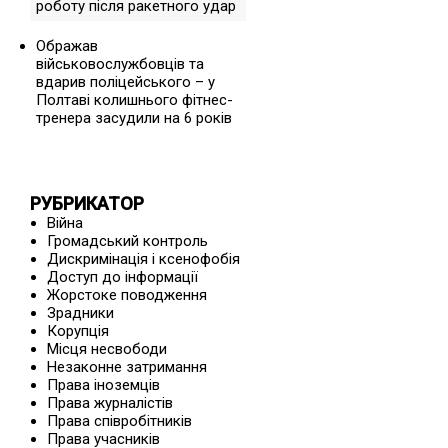
роботу після ракетного удар
Ображав
військовослужбовців та
вдарив поліцейського – у
Полтаві колишнього фітнес-
тренера засудили на 6 років
РУБРИКАТОР
Війна
Громадський контроль
Дискримінація і ксенофобія
Доступ до інформації
Жорстоке поводження
Зрадники
Корупція
Місця несвободи
Незаконне затримання
Права іноземців
Права журналістів
Права співробітників
Права учасників