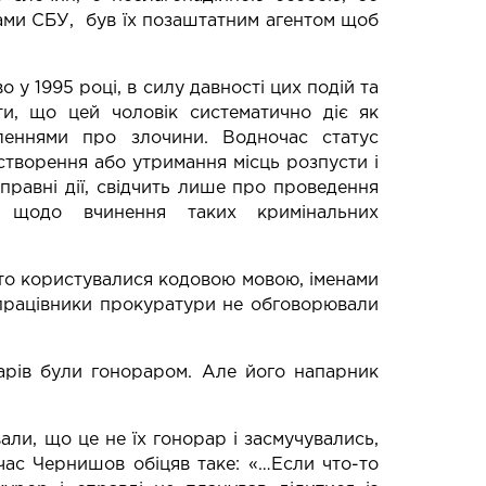
вками СБУ, був їх позаштатним агентом щоб
 у 1995 році, в силу давності цих подій та
и, що цей чоловік систематично діє як
мленнями про злочини. Водночас статус
творення або утримання місць розпусти і
иправні дії, свідчить лише про проведення
й щодо вчинення таких кримінальних
асто користувалися кодовою мовою, іменами
 працівники прокуратури не обговорювали
арів були гонораром. Але його напарник
ли, що це не їх гонорар і засмучувались,
час Чернишов обіцяв таке: «…Если что-то