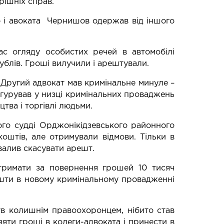
рішніх справ.
о і авоката Чернишов одержав від іншого
ас огляду особистих речей в автомобілі
ублів. Гроші вилучили і арештували.
 Другий адвокат мав кримінальне минуле –
фігурував у низці кримінальних проваджень
тва і торгівлі людьми.
ого судді Орджонікідзевського районного
оштів, але отримували відмови. Тільки в
валив скасувати арешт.
тримати за повернення грошей 10 тисяч
ошти в новому кримінальному провадженні
ув колишнім правоохоронцем, нібито став
зяти гроші в колеги-адвоката і принести в