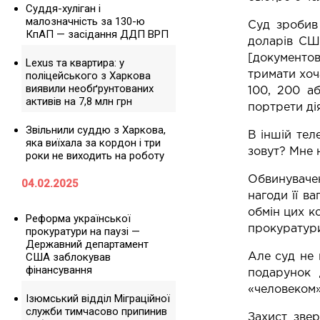
Суддя-хуліган і
малозначність за 130-ю
Суд зробив
КпАП — засідання ДДП ВРП
доларів СШ
[документов
Lexus та квартира: у
тримати хоч
поліцейського з Харкова
виявили необґрунтованих
100, 200 а
активів на 7,8 млн грн
портрети дія
Звільнили суддю з Харкова,
В іншій тел
яка виїхала за кордон і три
зовут? Мне 
роки не виходить на роботу
Обвинувачен
04.02.2025
нагоди її в
обмін цих к
Реформа української
прокуратури
прокуратури на паузі —
Державний департамент
США заблокував
Але суд не 
фінансування
подарунок 
«человеком»
Ізюмський відділ Міграційної
служби тимчасово припинив
Захист зве