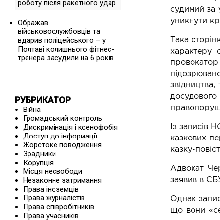
роботу після ракетного удар
судимий за 
уникнути кр
Ображав
військовослужбовців та
вдарив поліцейського – у
Така сторінк
Полтаві колишнього фітнес-
характеру 
тренера засудили на 6 років
провокатор
підозрювано
звідництва,
досудовог
РУБРИКАТОР
правопоруш
Війна
Громадський контроль
Дискримінація і ксенофобія
Із записів 
Доступ до інформації
казкових пе
Жорстоке поводження
казку-повіс
Зрадники
Корупція
Адвокат Че
Місця несвободи
Незаконне затримання
заявив в СБУ
Права іноземців
Права журналістів
Однак запис
Права співробітників
що вони «се
Права учасників