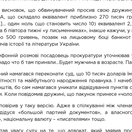
 висновок, що обвинувачений просив свою дружину, 
А, що складало еквівалент приблизно 270 тисяч гри
]… один ноль (що становить число 10) еквивалент 2,
а б півтора тижні «у письменниках», інакше кажучи, 
бо 500 гривень, позаяк на лицьовому боці банкнот
чів історії та літератури України.
ефонній розмові посадовець прокуратури уточнював 
надо что б там приняли…Будет мужчина в возрасте. Па
ий намагався переконати суд, що 10 тисяч доларів ї
агітності та майбутнього народження правнука. І нач
оштів, бо сам намагався уникати відвідування пунктів 
. Коли повідомив дружині, що пакунок принесе «чоловік
повірив у таку версію. Адже в спілкуванні між член
дідуся «большой партией документов», а власног
, національну валюту – «писателями» тощо.
ртав увагу суду на те, що адвокат, який заявив пр