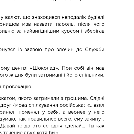
у валют, що знаходився неподалік будівлі
ернишов мав назвати пароль, після чого
ривню за найвигіднішим курсом і зберігав
вернувся із заявою про злочин до Служби
ному центрі «Шоколад». При собі він мав
Того ж дня були затримані і його спільники.
і провокацію.
окатом, якого затримали з грошима. Слідчі
 друг (мова спілкування російська) «…взял
инял, поменял у себя, а вернее у него
думаю, так правильнее всего, ему закинут,
Давай тогда это сегодня сделай… Ты как
течение двух хотя бы».