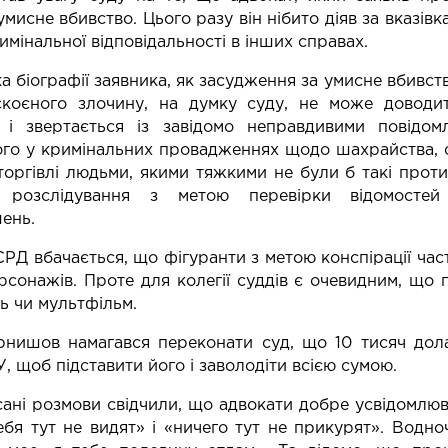
умисне вбивство. Цього разу він нібито діяв за вказі
имінальної відповідальності в інших справах.
а біографії заявника, як засудження за умисне вбивство
скоєного злочину, на думку суду, не може доводит
 і звертається із завідомо неправдивими повідо
го у кримінальних провадженнях щодо шахрайства, с
 торгівлі людьми, якими тяжкими не були б такі прот
о розслідування з метою перевірки відомосте
ень.
НСРД вбачається, що фігуранти з метою конспірації ч
рсонажів. Проте для колегії суддів є очевидним, що
ть чи мультфільм.
рнишов намагався переконати суд, що 10 тисяч дол
, щоб підставити його і заволодіти всією сумою.
ані розмови свідчили, що адвокати добре усвідомлюва
бя тут не видят» і «ничего тут не прикурят». Водно