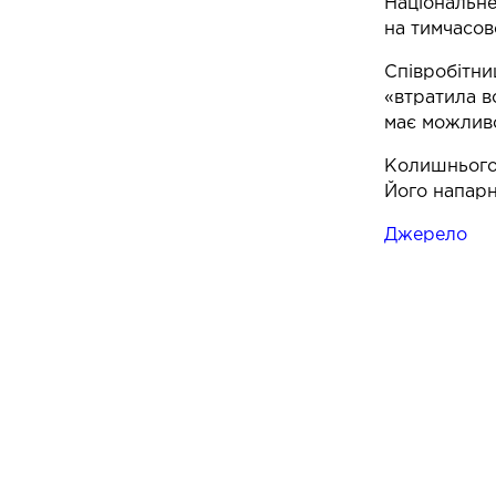
Національне
на тимчасов
Співробітни
«втратила в
має можливо
Колишнього 
Його напарн
Джерело