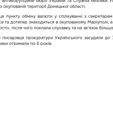
 антикорупційне бюро України та Служба безпеки У
о окупованій території Донецької області.
ця пункту обміну валюти у спілкуванні з секретарем
се та дотепер знаходиться в окупованому Маріуполі, а 
сті», після чого поклала слухавку та на звʼязок більш
посадовця прокуратури Українського засудили до 7 
ики отримали по 6 років.