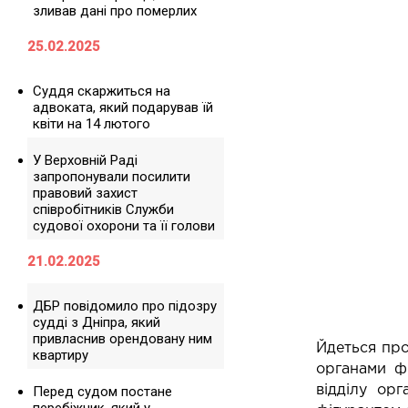
зливав дані про померлих
25.02.2025
Суддя скаржиться на
адвоката, який подарував їй
квіти на 14 лютого
У Верховній Раді
запропонували посилити
правовий захист
співробітників Служби
судової охорони та її голови
21.02.2025
ДБР повідомило про підозру
судді з Дніпра, який
привласнив орендовану ним
Йдеться про
квартиру
органами ф
відділу орг
Перед судом постане