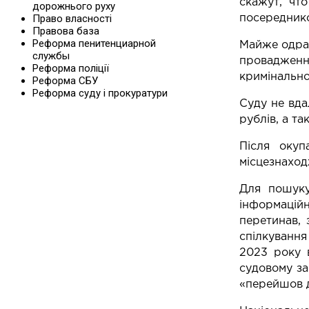
скажут, чт
дорожнього руху
Право власності
посереднико
Правова база
Реформа пенитенциарной
Майже одраз
службы
провадженн
Реформа поліції
кримінальн
Реформа СБУ
Реформа суду і прокуратури
Суду не вда
рублів, а та
Після окуп
місцезнаход
Для пошуку
інформаційн
перетинав, 
спілкування
2023 року 
судовому за
«перейшов д