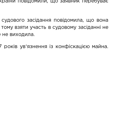
країни повідомили, що заявник перебуває
 судового засідання повідомила, що вона
тому взяти участь в судовому засіданні не
е не виходила.
років увʼязнення із конфіскацією майна.