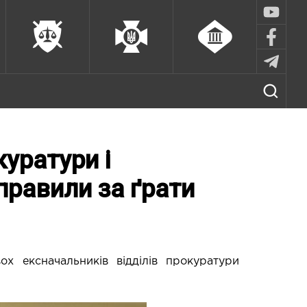
уратури і
правили за ґрати
х ексначальників відділів прокуратури