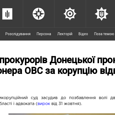
Розслідування
Персона
Лекторій
Відео
Поза темою
прокурорів Донецької прок
онера ОВС за корупцію від
корупційний суд засудив до позбавлення волі дво
ласті і адвоката (
вирок
від 31 жовтня).