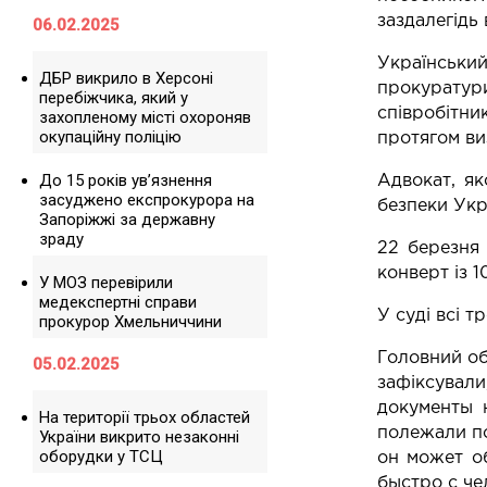
заздалегідь 
06.02.2025
Український
ДБР викрило в Херсоні
прокуратур
перебіжчика, який у
співробітни
захопленому місті охороняв
окупаційну поліцію
протягом ви
До 15 років ув’язнення
Адвокат, як
засуджено експрокурора на
безпеки Укр
Запоріжжі за державну
зраду
22 березня 
конверт із 1
У МОЗ перевірили
медекспертні справи
У суді всі т
прокурор Хмельниччини
Головний об
05.02.2025
зафіксували
документы 
На території трьох областей
полежали по
України викрито незаконні
оборудки у ТСЦ
он может о
быстро с че