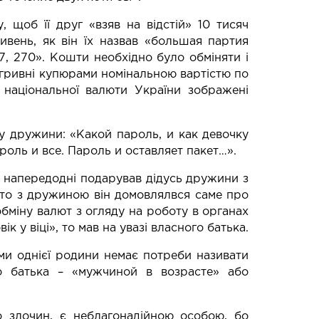
щоб її друг «взяв на відстій» 10 тисяч
вень, як він їх назвав «большая партия
7, 270». Кошти необхідно було обміняти і
у гривні купюрами номінальною вартістю по
 національної валюти України зображені
у дружини: «Какой пароль, и как девочку
роль и все. Пароль и оставляет пакет…».
м напередодні подарував дідусь дружини з
ебто з дружиною він домовлялвся саме про
обміну валют з огляду на роботу в органах
 у віці», то мав на увазі власного батька.
ами однієї родини немає потреби називати
о батька – «мужчиной в возрасте» або
о злочин, є неблагонадійною особою, бо