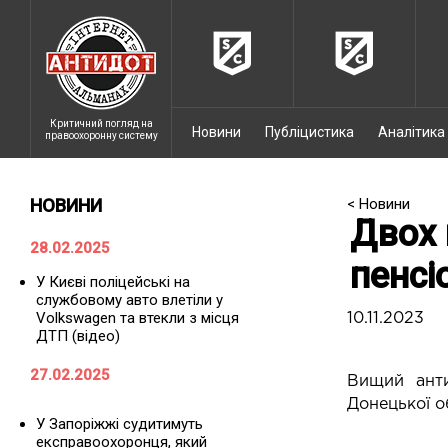
Критичний погляд на
Новини
Публіцистика
Аналітика
правоохоронну систему
НОВИНИ
< Новини
Двох 
28.02.2025
пенсі
У Києві поліцейські на
службовому авто влетіли у
Volkswagen та втекли з місця
10.11.2023
ДТП (відео)
27.02.2025
Вищий анти
Донецької об
У Запоріжжі судитимуть
експравоохоронця, який