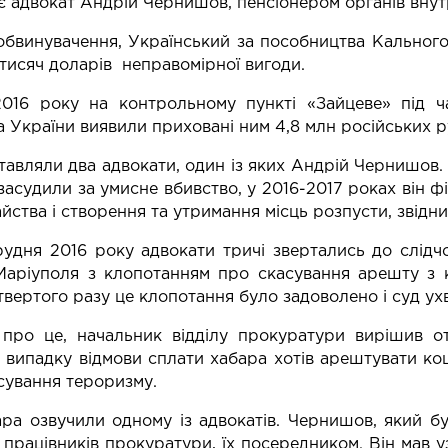
є адвокат Андрій Чернишов, пенсіонером органів внут
обвинувачення, Український за пособництва Кальног
 тисяч доларів неправомірної вигоди.
2016 року на контрольному пункті «Зайцеве» під ч
 України виявили приховані ним 4,8 млн російських р
тавляли два адвокати, один із яких Андрій Чернишов.
 засудили за умисне вбивство, у 2016-2017 роках він 
ства і створення та утримання місць розпусти, звідниц
рудня 2016 року адвокати тричі звертались до слідч
Маріуполя з клопотанням про скасування арешту з к
етвертого разу це клопотання було задоволено і суд ух
 про це, начальник відділу прокуратури вирішив о
у випадку відмови сплати хабара хотів арештувати к
ування тероризму.
ра озвучили одному із адвокатів. Чернишов, який б
працівників прокуратури, їх посередником. Він мав у