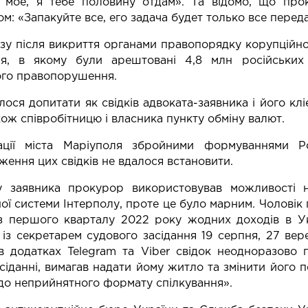
о мое, я тебе половину отдам». Та відомо, що прок
м: «Запакуйте все, его задача будет только все перед
у після викриття органами правопорядку корупційної
я, в якому були арештовані 4,8 млн російських 
ого правопорушення.
лося допитати як свідків адвоката-заявника і його клі
кож співробітницю і власника пункту обміну валют.
ації міста Маріуполя збройними формуваннями Ро
ження цих свідків не вдалося встановити.
 заявника прокурор використовував можливості н
ої системи Інтерполу, проте це було марним. Чоловік
з першого кварталу 2022 року жодних доходів в Ук
 із секретарем судового засідання 19 серпня, 27 вер
в додатках Telegram та Viber свідок неодноразово 
сіданні, вимагав надати йому житло та змінити його п
о неприйнятного формату спілкування».