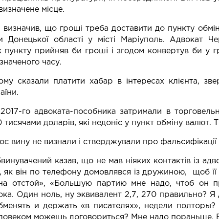
визначене місце.
 визначив, що гроші треба доставити до пункту обмін
и Донецької області у місті Маріуполь. Адвокат Ч
к пункту прийняв би гроші і згодом конвертув би у г
значеного часу.
ому сказали платити хабар в інтересах клієнта, з
аїни.
2017-го адвоката-пособника затримали в торговель
0 тисячами доларів, які недоніс у пункт обміну валют. 
роє вину не визнали і стверджували про фальсифікації 
винувачений казав, що не мав ніяких контактів із адв
, як він по телефону домовлявся із дружиною, щоб її
на отстой», «Большую партию мне надо, чтоб он пр
ка. Один ноль, ну эквивалент 2,7, 270 правильно? Я 
бменять и держать «в писателях», недели полторы? 
ловеком можешь договориться? Мне надо пораньше. В 