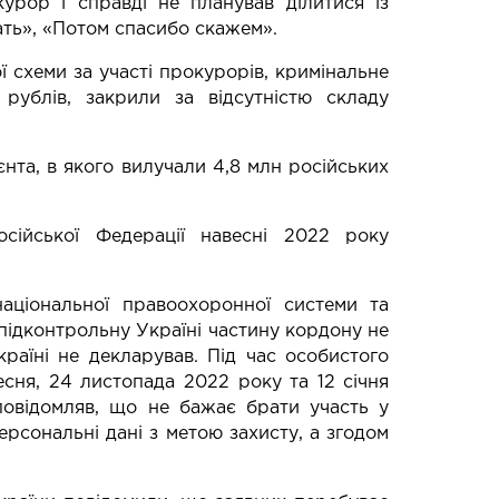
урор і справді не планував ділитися із
ать», «Потом спасибо скажем».
 схеми за участі прокурорів, кримінальне
рублів, закрили за відсутністю складу
єнта, в якого вилучали 4,8 млн російських
сійської Федерації навесні 2022 року
аціональної правоохоронної системи та
 підконтрольну Україні частину кордону не
раїні не декларував. Під час особистого
есня, 24 листопада 2022 року та 12 січня
повідомляв, що не бажає брати участь у
ерсональні дані з метою захисту, а згодом